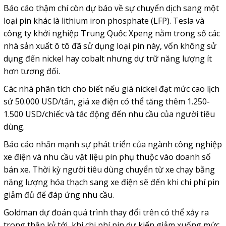
Báo cáo thậm chí còn dự báo về sự chuyển dịch sang một
loại pin khác là lithium iron phosphate (LFP). Tesla và
công ty khởi nghiệp Trung Quốc Xpeng nằm trong số các
nhà sản xuất ô tô đã sử dụng loại pin này, vốn không sử
dụng đến nickel hay cobalt nhưng dự trữ năng lượng ít
hơn tương đối.
Các nhà phân tích cho biết nếu giá nickel đạt mức cao lịch
sử 50.000 USD/tấn, giá xe điện có thể tăng thêm 1.250-
1.500 USD/chiếc và tác động đến nhu cầu của người tiêu
dùng.
Báo cáo nhấn mạnh sự phát triển của ngành công nghiệp
xe điện và nhu cầu vật liệu pin phụ thuộc vào doanh số
bán xe. Thời kỳ người tiêu dùng chuyển từ xe chạy bằng
năng lượng hóa thạch sang xe điện sẽ đến khi chi phí pin
giảm đủ để đáp ứng nhu cầu.
Goldman dự đoán quá trình thay đổi trên có thể xảy ra
trong thập kỷ tới, khi chi phí pin dự kiến giảm xuống mức