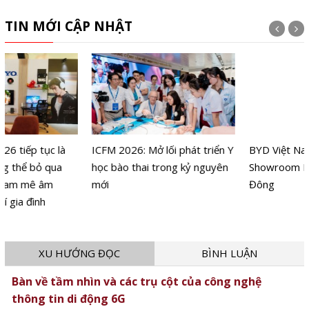
TIN MỚI CẬP NHẬT
ICFM 2026: Mở lối phát triển Y
BYD Việt Nam khai trương
học bào thai trong kỷ nguyên
Showroom BYD HTA Hà
mới
Đông
XU HƯỚNG ĐỌC
BÌNH LUẬN
Bàn về tầm nhìn và các trụ cột của công nghệ
thông tin di động 6G