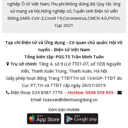
nghiệp Ô tô Việt Nam
,
Thu phí không dừng
,
Bộ Quy tắc ứng
xử mạng xã hội
,
Nông nghiệp số
,
Tuyển sinh Điện tử viễn
thông
,
SARS-CoV-2
,
Covid 19
,
Coronavirus
,
CMCN 4.0
,
PVOIL
Cup 2021
Tạp chí Điện tử và Ứng dụng - Cơ quan chủ quản: Hội Vô
tuyến - Điện tử Việt Nam
Tổng biên tập: PGS.TS Trần Minh Tuấn
Trụ sở chính:
Tầng 4, số 9 (
Lô TT01-07, số 103
) Nguyễn
Xiển, Thanh Xuân Trung, Thanh Xuân, Hà Nội
Giấy phép hoạt động Trang TTĐTTH số: 134/GP-TTĐT do
Cục PT,TH và TTĐT cấp ngày 26/07/2019
Điện thoại:
024 8587 7779 -
Hotline
: 0936 559 955
-
Email:
toasoan@dientuungdung.vn
Xem bản mobile