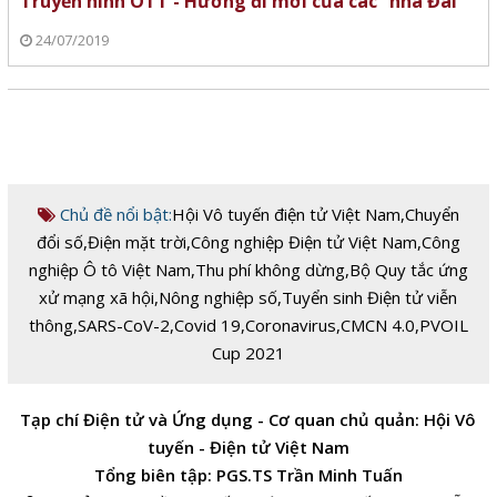
Truyền hình OTT - Hướng đi mới của các “nhà Đài”
24/07/2019
Chủ đề nổi bật:
Hội Vô tuyến điện tử Việt Nam
,
Chuyển
đổi số
,
Điện mặt trời
,
Công nghiệp Điện tử Việt Nam
,
Công
nghiệp Ô tô Việt Nam
,
Thu phí không dừng
,
Bộ Quy tắc ứng
xử mạng xã hội
,
Nông nghiệp số
,
Tuyển sinh Điện tử viễn
thông
,
SARS-CoV-2
,
Covid 19
,
Coronavirus
,
CMCN 4.0
,
PVOIL
Cup 2021
Tạp chí Điện tử và Ứng dụng - Cơ quan chủ quản: Hội Vô
tuyến - Điện tử Việt Nam
Tổng biên tập: PGS.TS Trần Minh Tuấn