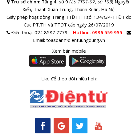
Trụ sở chính:
Tầng 4, số 9 (
Lô TT01-07, số 103
) Nguyễn
Xiển, Thanh Xuân Trung, Thanh Xuân, Hà Nội
Giấy phép hoạt động Trang TTĐTTH số: 134/GP-TTĐT do
Cục PT,TH và TTĐT cấp ngày 26/07/2019
Điện thoại:
024 8587 7779 -
Hotline
: 0936 559 955
-
Email:
toasoan@dientuungdung.vn
Xem bản mobile
Like để theo dõi nhiều hơn: