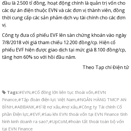
đầu là 2.500 tỉ đồng, hoạt động chính là quản trị vốn cho
các dự án điện thuộc EVN và các đơn vị thành viên, đồng
thời cung cấp các sản phảm dịch vụ tài chính cho các đơn
vị.
Công ty đưa cổ phiếu EVF lên sàn chứng khoán vào ngày
7/8/2018 với giá tham chiếu 12.200 đồng/cp. Hiện cổ
phiếu EVF hiện được giao dịch tại mức giá 8.100 đồng/cp,
tăng hơn 60% so với hồi đầu năm.
Theo Tạp chí Điện tử
Tags:
#EVN
,
#Cổ đông lớn liên tục thoái vốn
,
#EVN
Finance
,
#Tập đoàn điện lực Việt Nam
,
#NGÂN HÀNG TMCP AN
BÌNH
,
#ABBANK
,
#tỉ lệ nợ xấu
,
#nợ xấu
,
#Công ty Tài chính Cổ
phần Điện lực
,
#EVF
,
#Sau khi EVN thoái vốn tại EVN Finance tình
hình kinh doanh ra sao?
,
#UpCoM
,
#hoàn tất thoái toàn bộ vốn
tại EVN Finance