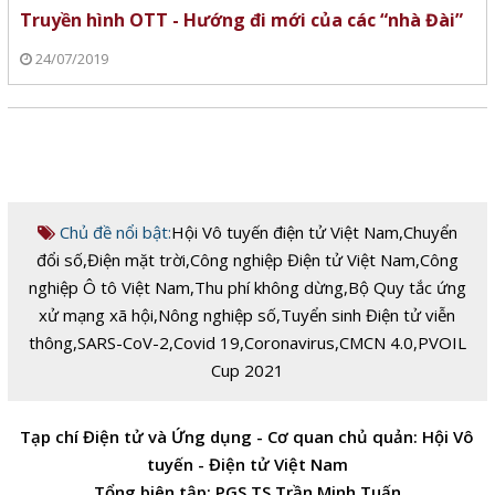
Truyền hình OTT - Hướng đi mới của các “nhà Đài”
24/07/2019
Chủ đề nổi bật:
Hội Vô tuyến điện tử Việt Nam
,
Chuyển
đổi số
,
Điện mặt trời
,
Công nghiệp Điện tử Việt Nam
,
Công
nghiệp Ô tô Việt Nam
,
Thu phí không dừng
,
Bộ Quy tắc ứng
xử mạng xã hội
,
Nông nghiệp số
,
Tuyển sinh Điện tử viễn
thông
,
SARS-CoV-2
,
Covid 19
,
Coronavirus
,
CMCN 4.0
,
PVOIL
Cup 2021
Tạp chí Điện tử và Ứng dụng - Cơ quan chủ quản: Hội Vô
tuyến - Điện tử Việt Nam
Tổng biên tập: PGS.TS Trần Minh Tuấn