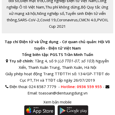
đổi số
,
Điện mặt trời
,
Công nghiệp Điện tử Việt Nam
,
Công
nghiệp Ô tô Việt Nam
,
Thu phí không dừng
,
Bộ Quy tắc ứng
xử mạng xã hội
,
Nông nghiệp số
,
Tuyển sinh Điện tử viễn
thông
,
SARS-CoV-2
,
Covid 19
,
Coronavirus
,
CMCN 4.0
,
PVOIL
Cup 2021
Tạp chí Điện tử và Ứng dụng - Cơ quan chủ quản: Hội Vô
tuyến - Điện tử Việt Nam
Tổng biên tập: PGS.TS Trần Minh Tuấn
Trụ sở chính:
Tầng 4, số 9 (
Lô TT01-07, số 103
) Nguyễn
Xiển, Thanh Xuân Trung, Thanh Xuân, Hà Nội
Giấy phép hoạt động Trang TTĐTTH số: 134/GP-TTĐT do
Cục PT,TH và TTĐT cấp ngày 26/07/2019
Điện thoại:
024 8587 7779 -
Hotline
: 0936 559 955
-
Email:
toasoan@dientuungdung.vn
Xem bản mobile