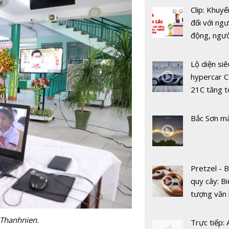
Clip: Khuyế
đối với ngư
động, ngư
việc, ngườ
Tập đoàn 
hàng tại k
Lộ diện siê
nghệ hàng
vụ trong d
hypercar C
mở trung 
Covid-19
21C tăng t
khoa học c
100km/h c
nghệ và kỹ
2 giây
Bắc Sơn m
tại Hà Nội
Pretzel - 
quy cây: Bi
tượng văn
châu Âu với
tranh cãi 
 Thanhnien.
Trực tiếp: