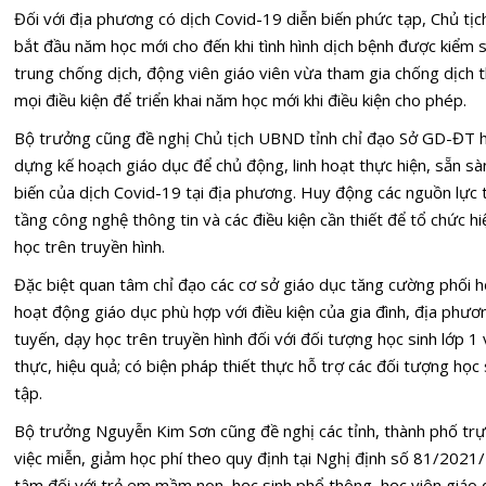
Đối với địa phương có dịch Covid-19 diễn biến phức tạp, Chủ tịc
bắt đầu năm học mới cho đến khi tình hình dịch bệnh được kiểm s
trung chống dịch, động viên giáo viên vừa tham gia chống dịch 
mọi điều kiện để triển khai năm học mới khi điều kiện cho phép.
Bộ trưởng cũng đề nghị Chủ tịch UBND tỉnh chỉ đạo Sở GD-ĐT h
dựng kế hoạch giáo dục để chủ động, linh hoạt thực hiện, sẵn sà
biến của dịch Covid-19 tại địa phương. Huy động các nguồn lực
tầng công nghệ thông tin và các điều kiện cần thiết để tổ chức h
học trên truyền hình.
Đặc biệt quan tâm chỉ đạo các cơ sở giáo dục tăng cường phối hợ
hoạt động giáo dục phù hợp với điều kiện của gia đình, địa phươ
tuyến, dạy học trên truyền hình đối với đối tượng học sinh lớp 1 
thực, hiệu quả; có biện pháp thiết thực hỗ trợ các đối tượng học
tập.
Bộ trưởng Nguyễn Kim Sơn cũng đề nghị các tỉnh, thành phố trự
việc miễn, giảm học phí theo quy định tại Nghị định số 81/2021
tâm đối với trẻ em mầm non, học sinh phổ thông, học viên giáo