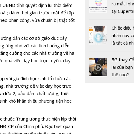
gốc
ra mắt Iph
h UBND tỉnh quyết định lùi thời điểm
tại Cuperti
oát; dành thời gian trước mắt để tập
California,
theo phân công, vừa chuẩn bị thật tốt
Tuyển sinh
Chiếc điều 
học, Cao đ
nhân này c
2021: Điể
ướng dẫn các cơ sở giáo dục xây
là tất cả n
dự kiến sẽ
ng ứng phó với các tình huống diễn
bạn cần để
tùy theo 
 tăng cường cho các nhà trường về hạ
sót qua m
5G thay đổ
ngành đào
iệu quả việc dạy học trực tuyến, dạy
nóng nực
lai của bạn
thế nào?
p với gia đình học sinh tổ chức các
ng, nhà trường để việc dạy học trực
và lớp 2, bảo đảm chất lượng, thiết
 sinh khó khăn thiếu phương tiện học
c thuộc Trung ương thực hiện kịp thời
/NĐ-CP của Chính phủ. Đặc biệt quan
Hà Nội: Họ
 dục thường xuyên thuộc khu vực có