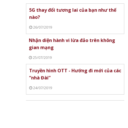
T trở
5G thay đổi tương lai của bạn như thế
từ 4/5,
nào?
và mầm
y 11/5
26/07/2019
Nhận diện hành vi lừa đảo trên không
gian mạng
25/07/2019
Truyền hình OTT - Hướng đi mới của các
“nhà Đài”
24/07/2019