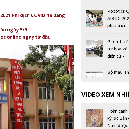
tại Hàn Qu
Robotics Q
2021 khi dịch COVID-19 đang
AIROC 202
phát triển 
vào ngày 5/9
lực cho ch
ọc online ngay từ đầu
số quốc gi
Giữ tốt, d
ở Khoa Vô 
điện tử - H
Kỹ thuật 
Bộ máy lã
Học viện C
lược Khoa 
VIDEO XEM NHI
Công nghệ
thiện với 5
Cả nước s
sự mới
trước 'giờ 
Toàn cảnh 
mở kỳ thi t
kỷ lục Bản 
nghiệp TH
Nam được 