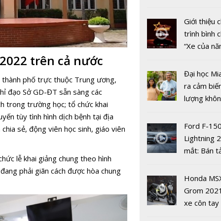
2025
nhiều xe ô 
năm 2022
Giới thiệu
trình bình 
“Xe của n
2022 trên cả nước
2022"
Đại học Mi
, thành phố trực thuộc Trung ương,
ra cảm biế
chỉ đạo Sở GD-ĐT sẵn sàng các
lượng khôn
h trong trường học; tổ chức khai
phát hiện 
yến tùy tình hình dịch bệnh tại địa
Trao Giải b
19
Ford F-15
chia sẻ, động viên học sinh, giáo viên
toàn quốc 
Lightning 
nghiệp giá
mắt: Bán t
Việt Nam’
hức lễ khai giảng chung theo hình
điện giá kh
2024
c đang phải giãn cách được hòa chung
chưa đến 4
Honda MS
USD
Grom 202
xe côn tay
bản đường