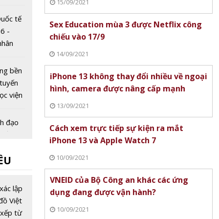
15/09/2021
ốc
uốc tế
Sex Education mùa 3 được Netflix công
6 -
chiếu vào 17/9
nhân
14/09/2021
uyển đổi
a
ùng bền
iPhone 13 không thay đổi nhiều về ngoại
tuyến
hình, camera được nâng cấp mạnh
ọc viện
13/09/2021
Quân sự
nh đạo
Cách xem trực tiếp sự kiện ra mắt
hiến
iPhone 13 và Apple Watch 7
học và
10/09/2021
ỀU
 hoàn
 nhân
ẵn sàng
VNEID của Bộ Công an khác các ứng
G' khai
xác lập
dụng đang được vận hành?
ốt
đồ Việt
10/09/2021
PT
xếp từ