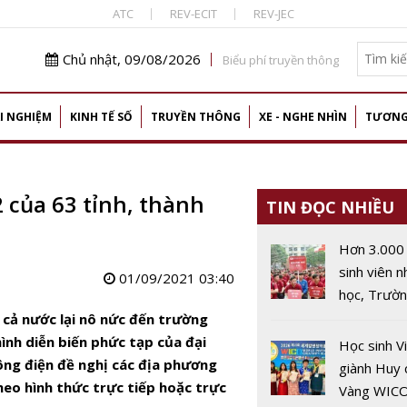
ATC
REV-ECIT
REV-JEC
Chủ nhật, 09/08/2026
Biểu phí truyền thông
I NGHIỆM
KINH TẾ SỐ
TRUYỀN THÔNG
XE - NGHE NHÌN
TƯƠNG
 của 63 tỉnh, thành
TIN ĐỌC NHIỀU
Hơn 3.000
sinh viên 
01/09/2021 03:40
học, Trườ
đẳng Công
 cả nước lại nô nức đến trường
cao Hà Nội
ình diễn biến phức tạp của đại
Học sinh V
lục tuyển s
công điện
đề nghị các địa phương
giành Huy
heo hình thức trực tiếp hoặc trực
Vàng WIC