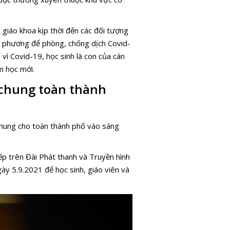
THCS, THP
lại trường 
h giáo khoa kịp thời đến các đối tượng
Tiểu học 
địa phương để phòng, chống dịch Covid-
non từ ngà
 vì Covid-19, học sinh là con của cán
m học mới.
 chung toàn thành
ung cho toàn thành phố vào sáng
ếp trên Đài Phát thanh và Truyền hình
y 5.9.2021 để học sinh, giáo viên và