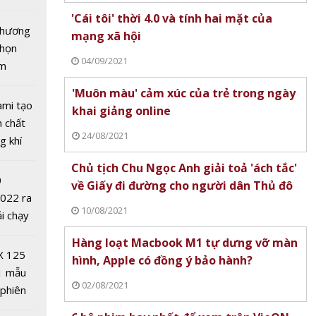
tô nhất
'Cái tôi' thời 4.0 và tính hai mặt của
 chương
mạng xã hội
chọn
04/09/2021
ăm
'Muôn màu' cảm xúc của trẻ trong ngày
ami tạo
khai giảng online
n chất
24/08/2021
g khí
Covid-
Chủ tịch Chu Ngọc Anh giải toả 'ách tắc'
áo chí
0
về Giấy đi đường cho người dân Thủ đô
‘Vì sự
2022 ra
o dục
10/08/2021
ải chạy
 năm
ởi điểm
Hàng loạt Macbook M1 tự dưng vỡ màn
0 nghìn
X 125
hình, Apple có đồng ý bảo hành?
1 mẫu
02/08/2021
 phiên
 đua