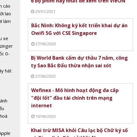
6 bộ phim hay nhất để xem trên VieON
n cáo
29/01/2021
ời lao
ời làm
Bắc Ninh: Không ký kết triển khai dự án
i bán
Owifi 5G với CSE Singapore
công
hu dịch
u xe
 đầu Mỹ
ịch
27/06/2020
zinger
tâm
ốc 0-
ông
Bị World Bank cấm dự thầu 7 năm, công
hưa tới
 thuật
ty Sao Bắc Đẩu thừa nhận sai sót
ây hát
27/06/2020
Wefinex - Mô hình hoạt động đa cấp
"đội lốt" đầu tài chính trên mạng
Bánh
internet
ểu
 hoá
10/06/2020
 nhiều
Khai trừ MISA khỏi Câu lạc bộ Chữ ký số
về nguồn
 Apple