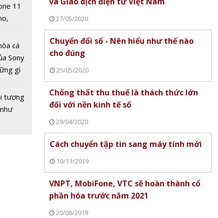
và Giao dịch điện tử Việt Nam
one 11
no,
27/05/2020
 Mỹ
 Đại
Chuyển đổi số - Nên hiểu như thế nào
hòa cá
ẳng
cho đúng
ủa Sony
m chuẩn
hững gì
25/05/2020
 tăng
 sống
nhóm
Chống thất thu thuế là thách thức lớn
ùa hè
i tương
 tạo
đối với nền kinh tế số
 như
29/04/2020
Cách chuyển tập tin sang máy tính mới
10/11/2019
VNPT, MobiFone, VTC sẽ hoàn thành cổ
phần hóa trước năm 2021
20/08/2019
c sinh