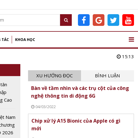
 TÁC
KHOA HỌC
15:13
XU HƯỚNG ĐỌC
BÌNH LUẬN
 tân
Bàn về tầm nhìn và các trụ cột của công
nhập
nghệ thông tin di động 6G
ng Cao
04/03/2022
 nghệ
 lập kỷ
iệt Nam
Chip xử lý A15 Bionic của Apple có gì
inh
 chương
mới
O 2026