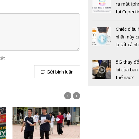
gốc
ra mắt Iph
tại Cuperti
California,
Trao giải ha
Chiếc điều 
đánh giá n
nhân này c
tư duy Toá
là tất cả n
quốc tế
bạn cần để
kết
sót qua m
5G thay đổ
nóng nực
lai của bạn
Gửi bình luận
thế nào?
Hà Nội: Họ
THCS, THP
lại trường 
Tiểu học 
non từ ngà
Robotics Quốc tế AIROC