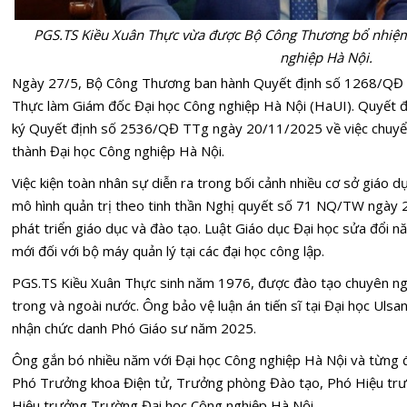
PGS.TS Kiều Xuân Thực vừa được Bộ Công Thương bổ nhiệm
nghiệp Hà Nội.
Ngày 27/5, Bộ Công Thương ban hành Quyết định số 1268/QĐ 
Thực làm Giám đốc Đại học Công nghiệp Hà Nội (HaUI). Quyết đ
ký Quyết định số 2536/QĐ TTg ngày 20/11/2025 về việc chuyể
thành Đại học Công nghiệp Hà Nội.
Việc kiện toàn nhân sự diễn ra trong bối cảnh nhiều cơ sở giáo d
mô hình quản trị theo tinh thần
Nghị quyết số 71 NQ/TW
ngày 2
phát triển giáo dục và đào tạo. Luật Giáo dục Đại học sửa đổi 
mới đối với bộ máy quản lý tại các đại học công lập.
PGS.TS Kiều Xuân Thực sinh năm 1976, được đào tạo chuyên ngà
trong và ngoài nước. Ông bảo vệ luận án tiến sĩ tại Đại học U
nhận chức danh Phó Giáo sư năm 2025.
Ông gắn bó nhiều năm với
Đại học Công nghiệp Hà Nội
và từng đ
Phó Trưởng khoa Điện tử, Trưởng phòng Đào tạo, Phó Hiệu trư
Hiệu trưởng Trường Đại học Công nghiệp Hà Nội.