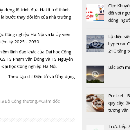
Clip: Khuyế
ây dựng lộ trình đưa HaUI trở thành
đối với ngư
là bước thay đổi lớn của nhà trường
động, ngư
việc, ngườ
Tập đoàn 
ọc Công nghiệp Hà Nội và là Ủy viên
hàng tại k
Lộ diện siê
nghệ hàng
hiệm kỳ 2025 - 2030.
vụ trong d
hypercar C
mở trung 
Covid-19
21C tăng t
iệm lãnh đạo khác của Đại học Công
khoa học c
100km/h c
 PGS.TS Phạm Văn Đông và TS Nguyễn
nghệ và kỹ
2 giây
 Đại học Công nghiệp Hà Nội.
Bắc Sơn m
tại Hà Nội
Theo tạp chí Điện tử và Ứng dụng
Pretzel - 
i
,
#Bộ Công thương
,
#Giám đốc
quy cây: Bi
tượng văn
châu Âu với
tranh cãi 
Trực tiếp: