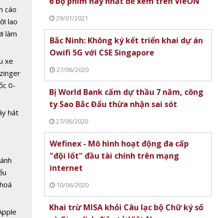
6 bộ phim hay nhất để xem trên VieON
n cáo
29/01/2021
ời lao
ời làm
Bắc Ninh: Không ký kết triển khai dự án
i bán
Owifi 5G với CSE Singapore
công
hu dịch
u xe
 đầu Mỹ
ịch
27/06/2020
zinger
tâm
ốc 0-
ông
Bị World Bank cấm dự thầu 7 năm, công
hưa tới
 thuật
ty Sao Bắc Đẩu thừa nhận sai sót
ây hát
27/06/2020
Wefinex - Mô hình hoạt động đa cấp
"đội lốt" đầu tài chính trên mạng
Bánh
internet
ểu
 hoá
10/06/2020
 nhiều
Khai trừ MISA khỏi Câu lạc bộ Chữ ký số
về nguồn
 Apple