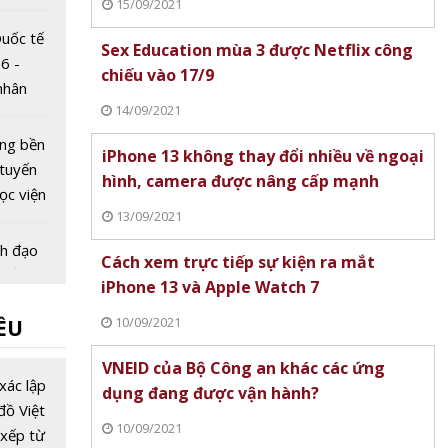
15/09/2021
ốc
uốc tế
Sex Education mùa 3 được Netflix công
6 -
chiếu vào 17/9
nhân
14/09/2021
uyển đổi
a
ùng bền
iPhone 13 không thay đổi nhiều về ngoại
tuyến
hình, camera được nâng cấp mạnh
ọc viện
13/09/2021
Quân sự
nh đạo
Cách xem trực tiếp sự kiện ra mắt
hiến
iPhone 13 và Apple Watch 7
học và
10/09/2021
ỀU
 hoàn
 nhân
ẵn sàng
VNEID của Bộ Công an khác các ứng
G' khai
xác lập
dụng đang được vận hành?
ốt
đồ Việt
10/09/2021
PT
xếp từ