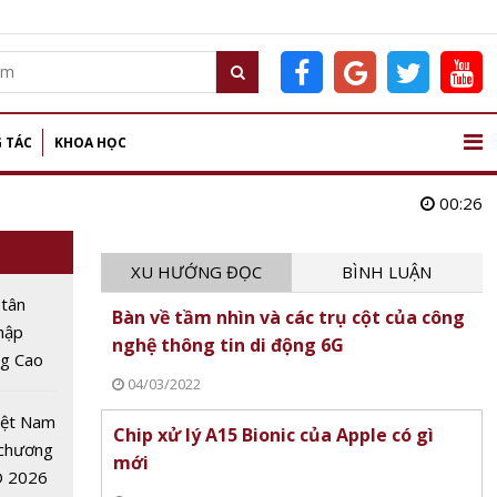
 TÁC
KHOA HỌC
00:26
XU HƯỚNG ĐỌC
BÌNH LUẬN
 tân
Bàn về tầm nhìn và các trụ cột của công
nhập
nghệ thông tin di động 6G
ng Cao
04/03/2022
 nghệ
 lập kỷ
iệt Nam
Chip xử lý A15 Bionic của Apple có gì
inh
 chương
mới
O 2026