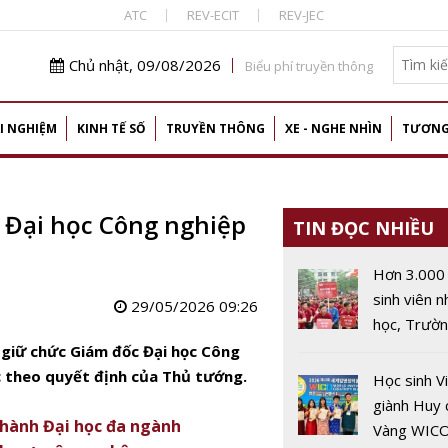
ATC
REV-ECIT
REV-JEC
Chủ nhật, 09/08/2026
Biểu phí truyền thông
I NGHIỆM
KINH TẾ SỐ
TRUYỀN THÔNG
XE - NGHE NHÌN
TƯƠNG
 Đại học Công nghiệp
TIN ĐỌC NHIỀU
Hơn 3.000
sinh viên 
29/05/2026 09:26
học, Trườ
đẳng Công
giữ chức Giám đốc Đại học Công
cao Hà Nội
c theo quyết định của Thủ tướng.
Học sinh V
lục tuyển s
giành Huy
thành Đại học đa ngành
Vàng WIC