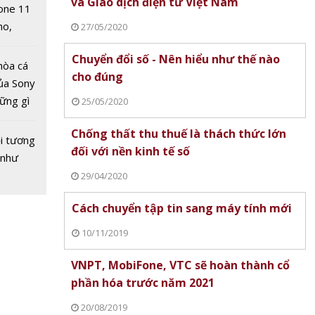
và Giao dịch điện tử Việt Nam
one 11
no,
27/05/2020
 Mỹ
i kỳ thi
Chuyển đổi số - Nên hiểu như thế nào
hòa cá
ăng lực
cho đúng
ủa Sony
n học
hững gì
25/05/2020
 sống
Chống thất thu thuế là thách thức lớn
ùa hè
i tương
đối với nền kinh tế số
 như
29/04/2020
Cách chuyển tập tin sang máy tính mới
10/11/2019
c sinh
T trở
VNPT, MobiFone, VTC sẽ hoàn thành cổ
từ 4/5,
phần hóa trước năm 2021
và mầm
20/08/2019
y 11/5
 2026
PGS.TS Phạm Quang Hưng
PGS.TS Tạ Hải Tùng