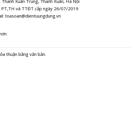
, Thanh Xuân Trung, Thanh Xuân, Hà Nội
 PT,TH và TTĐT cấp ngày 26/07/2019
il:
toasoan@dientuungdung.vn
hơn:
hỏa thuận bằng văn bản.