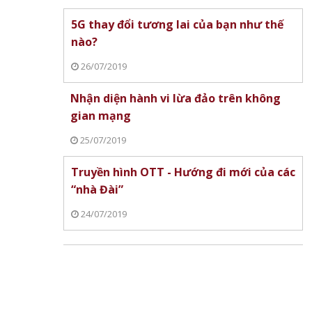
 chuyển
được bổ nhiệm giữ chức Thứ
nhiệm làm Phó Giám 
5G thay đổi tương lai của bạn như thế
trưởng Bộ Giáo dục và Đào tạo
học Bách khoa Hà Nộ
nào?
26/07/2019
Nhận diện hành vi lừa đảo trên không
gian mạng
25/07/2019
Truyền hình OTT - Hướng đi mới của các
“nhà Đài”
nh
Đánh giá máy giặt LG AI DD 2.0
O-Tech chính thức r
24/07/2019
ng Việt
inverter (FX1412S3KAV) sau
thương hiệu máy lọc
hơn một tháng sử dụng
ANJIER