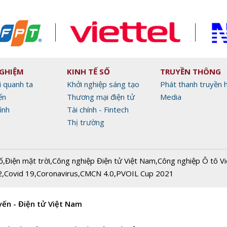
NGHIỆM
KINH TẾ SỐ
TRUYỀN THÔNG
i quanh ta
Khởi nghiệp sáng tạo
Phát thanh truyền 
ến
Thương mại điện tử
Media
ình
Tài chính - Fintech
Thị trường
ố
,
Điện mặt trời
,
Công nghiệp Điện tử Việt Nam
,
Công nghiệp Ô tô V
2
,
Covid 19
,
Coronavirus
,
CMCN 4.0
,
PVOIL Cup 2021
yến - Điện tử Việt Nam