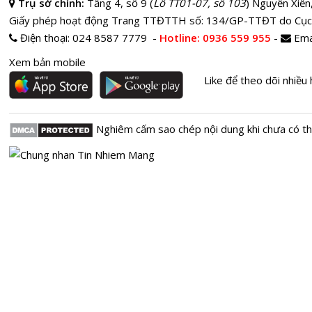
Trụ sở chính:
Tầng 4, số 9 (
Lô TT01-07, số 103
) Nguyễn Xiển
Giấy phép hoạt động Trang TTĐTTH số: 134/GP-TTĐT do Cục
Điện thoại:
024 8587 7779 -
Hotline
: 0936 559 955
-
Ema
Xem bản mobile
Like để theo dõi nhiều 
Nghiêm cấm sao chép nội dung khi chưa có t