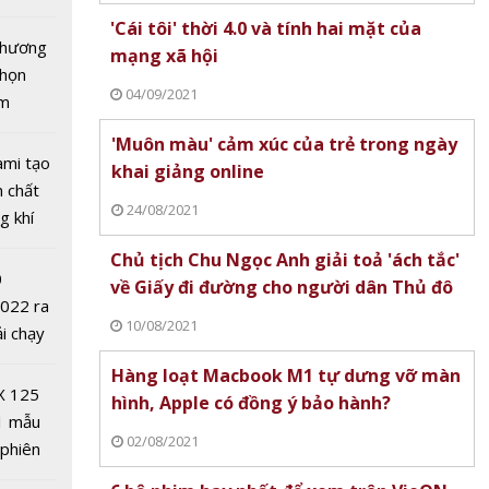
tô nhất
'Cái tôi' thời 4.0 và tính hai mặt của
 chương
mạng xã hội
chọn
04/09/2021
ăm
'Muôn màu' cảm xúc của trẻ trong ngày
ami tạo
khai giảng online
n chất
24/08/2021
g khí
Covid-
Chủ tịch Chu Ngọc Anh giải toả 'ách tắc'
áo chí
0
về Giấy đi đường cho người dân Thủ đô
‘Vì sự
2022 ra
o dục
10/08/2021
ải chạy
 năm
ởi điểm
Hàng loạt Macbook M1 tự dưng vỡ màn
0 nghìn
X 125
hình, Apple có đồng ý bảo hành?
1 mẫu
02/08/2021
 phiên
 đua