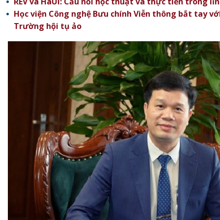
REV và HaUI: Cầu nối học thuật và thực tiễn trong lĩ
Học viện Công nghệ Bưu chính Viễn thông bắt tay vớ
Trường hội tụ ảo