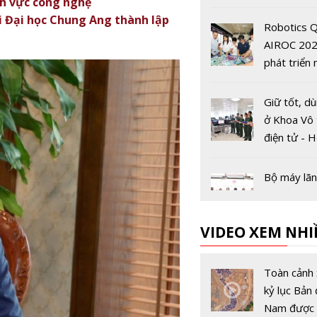
nh vực công nghệ
tại Hàn Qu
i Đại học Chung Ang thành lập
Robotics Q
AIROC 202
phát triển 
lực cho ch
số quốc gi
Giữ tốt, d
ở Khoa Vô 
điện tử - H
Kỹ thuật 
Bộ máy lã
Học viện C
lược Khoa 
VIDEO XEM NHI
Công nghệ
thiện với 5
Cả nước s
sự mới
trước 'giờ 
Toàn cảnh 
mở kỳ thi t
kỷ lục Bản 
nghiệp TH
Nam được 