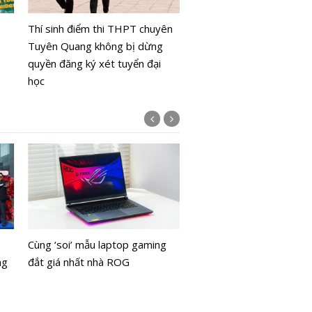
- phát triển nhân lực cho
Thí sinh điểm thi THPT chuyên
đổi số quốc gia
Tuyên Quang không bị dừng
quyền đăng ký xét tuyển đại
học
ACB lọt vào Top 20 doa
nghiệp phát triển bền vữ
Cùng ‘soi’ mẫu laptop gaming
Nam
ng
đắt giá nhất nhà ROG