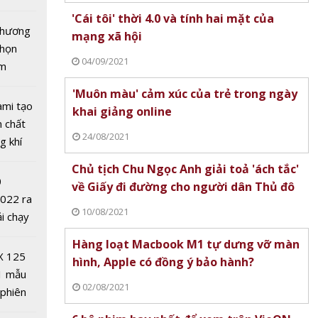
rona
tô nhất
'Cái tôi' thời 4.0 và tính hai mặt của
 chương
mạng xã hội
chọn
04/09/2021
ăm
'Muôn màu' cảm xúc của trẻ trong ngày
ami tạo
khai giảng online
n chất
24/08/2021
g khí
Covid-
Chủ tịch Chu Ngọc Anh giải toả 'ách tắc'
 học về
0
về Giấy đi đường cho người dân Thủ đô
 trên
2022 ra
ược
10/08/2021
ải chạy
ở UAE
ởi điểm
Hàng loạt Macbook M1 tự dưng vỡ màn
0 nghìn
X 125
hình, Apple có đồng ý bảo hành?
1 mẫu
02/08/2021
 phiên
 đua