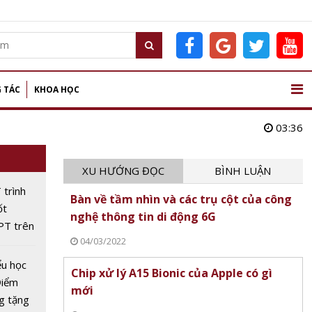
 TÁC
KHOA HỌC
03:36
XU HƯỚNG ĐỌC
BÌNH LUẬN
trình
Bàn về tầm nhìn và các trụ cột của công
ốt
nghệ thông tin di động 6G
PT trên
04/03/2022
I sẽ
ây
ểu học
Chip xử lý A15 Bionic của Apple có gì
 hàng
Điểm
mới
g tặng