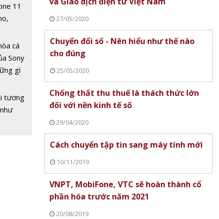
và Giao dịch điện tử Việt Nam
one 11
iao
no,
27/05/2020
 tựu
 Mỹ
Chuyển đổi số - Nên hiểu như thế nào
hòa cá
cho đúng
ủa Sony
hững gì
25/05/2020
 sống
Chống thất thu thuế là thách thức lớn
ùa hè
i tương
đối với nền kinh tế số
 như
29/04/2020
Cách chuyển tập tin sang máy tính mới
ý với
t đầu
10/11/2019
 nguyện
VNPT, MobiFone, VTC sẽ hoàn thành cổ
uyển
phần hóa trước năm 2021
ao đẳng
20/08/2019