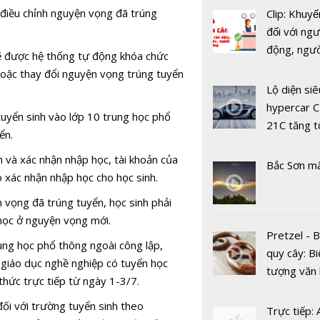
ể điều chỉnh nguyện vọng đã trúng
Clip: Khuyế
đối với ngư
động, ngư
 sẽ được hệ thống tự động khóa chức
việc, ngườ
Thi THPT 
hoặc thay đổi nguyện vọng trúng tuyển
hàng tại k
Lộ diện siê
gia trên má
vụ trong d
hypercar C
có tránh đ
 tuyển sinh vào lớp 10 trung học phổ
Covid-19
21C tăng t
gian lận th
ển.
100km/h c
h và xác nhận nhập học, tài khoản của
2 giây
Bắc Sơn m
 xác nhận nhập học cho học sinh.
n vọng đã trúng tuyển, học sinh phải
 học ở nguyện vọng mới.
Pretzel - 
rung học phổ thông ngoài công lập,
quy cây: Bi
Xử lý nghi
 giáo dục nghề nghiệp có tuyển học
tượng văn
trường hợ
thức trực tiếp từ ngày 1-3/7.
châu Âu với
đội mũ bả
đối với trường tuyển sinh theo
tranh cãi 
Trực tiếp:
cho trẻ em