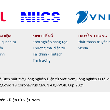
NGHIỆM
KINH TẾ SỐ
TRUYỀN THÔNG
i quanh ta
Khởi nghiệp sáng tạo
Phát thanh truyền 
ến
Thương mại điện tử
Media
ình
Tài chính - Fintech
Thị trường
ố
,
Điện mặt trời
,
Công nghiệp Điện tử Việt Nam
,
Công nghiệp Ô tô V
2
,
Covid 19
,
Coronavirus
,
CMCN 4.0
,
PVOIL Cup 2021
yến - Điện tử Việt Nam