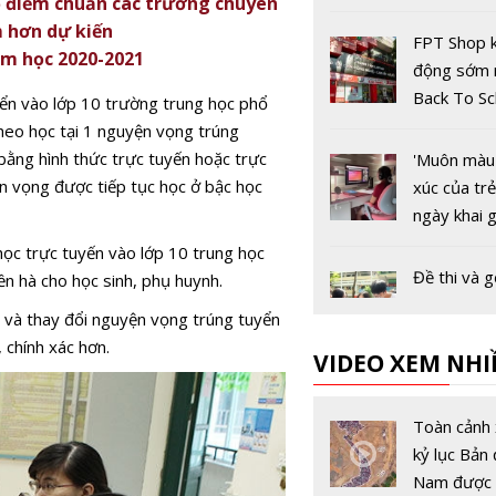
ố điểm chuẩn các trường chuyên
danh hiệu 
m hơn dự kiến
hùng Lao 
FPT Shop k
ăm học 2020-2021
động sớm
Back To Sc
ển vào lớp 10 trường trung học phổ
eo học tại 1 nguyện vọng trúng
bằng hình thức trực tuyến hoặc trực
'Muôn màu
yện vọng được tiếp tục học ở bậc học
xúc của tr
ngày khai 
online
ọc trực tuyến vào lớp 10 trung học
Đề thi và g
iền hà cho học sinh, phụ huynh.
bài môn N
p và thay đổi nguyện vọng trúng tuyển
của Kỳ thi
 chính xác hơn.
VIDEO XEM NHI
sinh lớp 1
Bộ GD&ĐT
cấp xin ý k
Toàn cảnh 
tướng về v
kỷ lục Bản 
học của họ
Nam được 