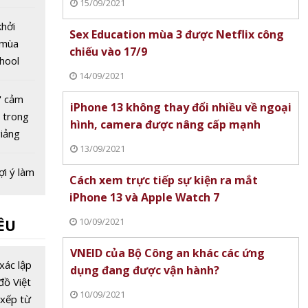
15/09/2021
Anh
động
hởi
Sex Education mùa 3 được Netflix công
 mùa
chiếu vào 17/9
hool
14/09/2021
' cảm
iPhone 13 không thay đổi nhiều về ngoại
ẻ trong
hình, camera được nâng cấp mạnh
giảng
13/09/2021
ợi ý làm
Cách xem trực tiếp sự kiện ra mắt
gữ văn
iPhone 13 và Apple Watch 7
 tuyển
10/09/2021
ỀU
0 TP HN
 khẩn
VNEID của Bộ Công an khác các ứng
iến Thủ
xác lập
dụng đang được vận hành?
iệc nghỉ
đồ Việt
10/09/2021
c sinh
xếp từ