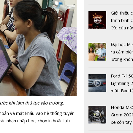
vì virut co
nhiều xe ô 
năm 2022
Giới thiệu
trình bình 
“Xe của n
2022"
Đại học Mi
ra cảm biế
lượng khôn
phát hiện 
Trường đại
19
Ford F-15
AI đầu tiên
Lightning 
thế giới đ
mắt: Bán t
thành lập 
điện giá kh
ước khi làm thủ tục vào trường.
chưa đến 4
Honda MS
USD
khoản và mật khẩu vào hệ thống tuyển
Grom 202
xác nhận nhập học, chọn in hoặc lưu
xe côn tay
bản đường