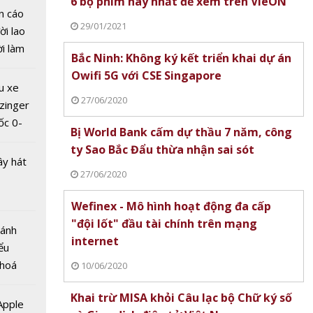
6 bộ phim hay nhất để xem trên VieON
n cáo
29/01/2021
ời lao
ời làm
Bắc Ninh: Không ký kết triển khai dự án
i bán
quốc
Owifi 5G với CSE Singapore
hu dịch
u xe
y tính
ịch
27/06/2020
zinger
ược
ốc 0-
i cử?
Bị World Bank cấm dự thầu 7 năm, công
hưa tới
ty Sao Bắc Đẩu thừa nhận sai sót
ây hát
27/06/2020
Wefinex - Mô hình hoạt động đa cấp
"đội lốt" đầu tài chính trên mạng
Bánh
internet
ểu
êm
 hoá
10/06/2020
p không
 nhiều
o hiểm
Khai trừ MISA khỏi Câu lạc bộ Chữ ký số
về nguồn
 Apple
 khi