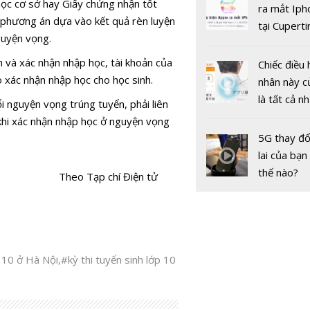
học cơ sở hay Giấy chứng nhận tốt
gốc
ra mắt Iph
tham gia g
o phương án dựa vào kết quả rèn luyện
tại Cuperti
thông mùa
guyện vọng.
California,
trường
h và xác nhận nhập học, tài khoản của
Chiếc điều 
 xác nhận nhập học cho học sinh.
nhân này c
là tất cả n
i nguyện vọng trúng tuyển, phải liên
bạn cần để
khi xác nhận nhập học ở nguyện vọng
sót qua m
5G thay đổ
nóng nực
lai của bạn
thế nào?
Theo Tạp chí Điện tử
Những lưu 
thí sinh bắ
điều chỉnh
 10 ở Hà Nội
,
#kỳ thi tuyển sinh lớp 10
vọng xét t
Đại học, C
năm 2019