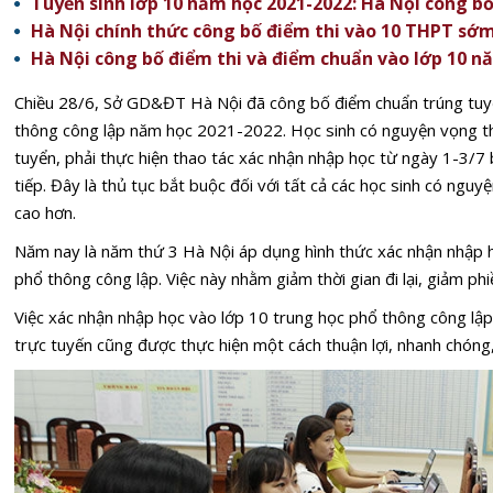
Tuyển sinh lớp 10 năm học 2021-2022: Hà Nội công b
Hà Nội chính thức công bố điểm thi vào 10 THPT sớ
Hà Nội công bố điểm thi và điểm chuẩn vào lớp 10 n
Chiều 28/6, Sở GD&ĐT Hà Nội đã công bố điểm chuẩn trúng tuy
thông công lập năm học 2021-2022. Học sinh có nguyện vọng th
tuyển, phải thực hiện thao tác xác nhận nhập học từ ngày 1-3/7 
tiếp. Đây là thủ tục bắt buộc đối với tất cả các học sinh có ngu
cao hơn.
Năm nay là năm thứ 3 Hà Nội áp dụng hình thức xác nhận nhập h
phổ thông công lập. Việc này nhằm giảm thời gian đi lại, giảm ph
Việc xác nhận nhập học vào lớp 10 trung học phổ thông công lậ
trực tuyến cũng được thực hiện một cách thuận lợi, nhanh chóng,