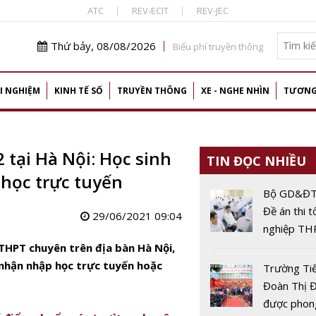
ATC
REV-ECIT
REV-JEC
Thứ bảy, 08/08/2026
Biểu phí truyền thông
I NGHIỆM
KINH TẾ SỐ
TRUYỀN THÔNG
XE - NGHE NHÌN
TƯƠNG
 tại Hà Nội: Học sinh
TIN ĐỌC NHIỀU
học trực tuyến
Bộ GD&ĐT 
Đề án thi t
29/06/2021 09:04
nghiệp TH
máy tính, A
 THPT chuyên trên địa bàn Hà Nội,
tham gia x
 nhận nhập học trực tuyến hoặc
Trường Ti
dựng ngân
Đoàn Thị 
đề
được phon