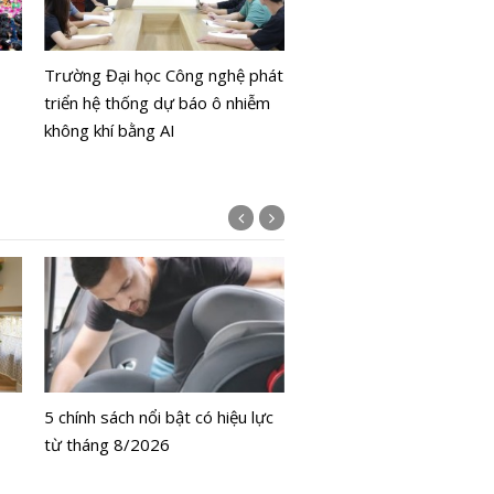
Ngày đầu Kỳ thi tốt nghi
THPT 2025: Trò vững v
Trường Đại học Công nghệ phát
cha mẹ hồi hộp
triển hệ thống dự báo ô nhiễm
không khí bằng AI
Bộ Y tế chưa cấp phép l
bằng tế bào gốc người
5 chính sách nổi bật có hiệu lực
từ tháng 8/2026