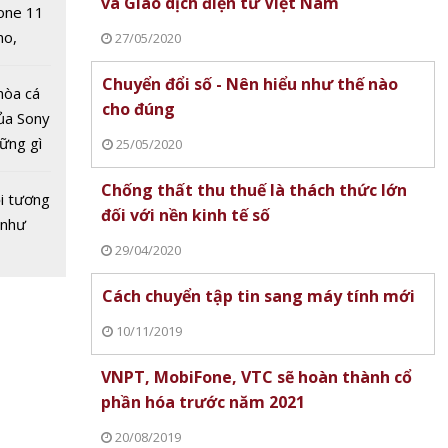
và Giao dịch điện tử Việt Nam
 1000
one 11
no,
27/05/2020
 Mỹ
Chuyển đổi số - Nên hiểu như thế nào
hòa cá
cho đúng
ủa Sony
hững gì
25/05/2020
 sống
Chống thất thu thuế là thách thức lớn
ùa hè
i tương
đối với nền kinh tế số
 như
29/04/2020
 đăng
Cách chuyển tập tin sang máy tính mới
el gói
a dữ
10/11/2019
VNPT, MobiFone, VTC sẽ hoàn thành cổ
phần hóa trước năm 2021
20/08/2019