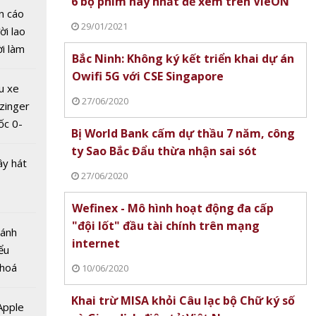
6 bộ phim hay nhất để xem trên VieON
n cáo
29/01/2021
ời lao
ời làm
Bắc Ninh: Không ký kết triển khai dự án
i bán
Owifi 5G với CSE Singapore
hu dịch
u xe
ịch
27/06/2020
zinger
ốc 0-
r giới
Bị World Bank cấm dự thầu 7 năm, công
hưa tới
 loa R
ty Sao Bắc Đẩu thừa nhận sai sót
c đột
ây hát
27/06/2020
g nghệ
Wefinex - Mô hình hoạt động đa cấp
"đội lốt" đầu tài chính trên mạng
Bánh
internet
ểu
 hoá
itage
10/06/2020
 nhiều
nh Quốc
Khai trừ MISA khỏi Câu lạc bộ Chữ ký số
về nguồn
 trong
 Apple