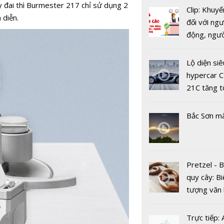
 đai thì Burmester 217 chỉ sử dụng 2
Clip: Khuyế
 diễn.
đối với ngư
động, ngư
việc, ngườ
hàng tại k
Lộ diện siê
vụ trong d
hypercar C
Covid-19
21C tăng t
Audiovecto
100km/h c
thiệu dòng
2 giây
Series bướ
Bắc Sơn m
phá về côn
Pretzel - 
quy cây: Bi
tượng văn
Linton Her
châu Âu với
mẫu loa A
tranh cãi 
thành công
Trực tiếp: