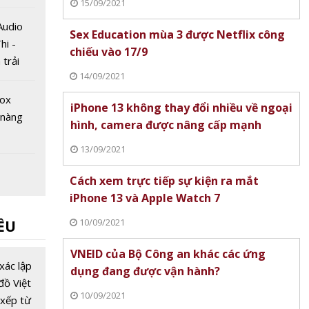
15/09/2021
w 2023
Audio
Sex Education mùa 3 được Netflix công
hi -
chiếu vào 17/9
 trải
14/09/2021
 thanh
Box
iPhone 13 không thay đổi nhiều về ngoại
 nàng
hình, camera được nâng cấp mạnh
13/09/2021
Cách xem trực tiếp sự kiện ra mắt
tik ra
iPhone 13 và Apple Watch 7
 phẩm
10/09/2021
ỀU
0 mạnh
or XT
VNEID của Bộ Công an khác các ứng
a cho
xác lập
dụng đang được vận hành?
him gia
đồ Việt
10/09/2021
 nghệ
xếp từ