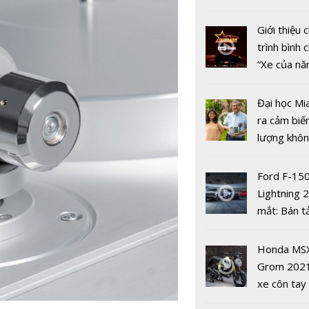
Dolby Atm
nhiều xe ô 
năm 2022
Giới thiệu
trình bình 
“Xe của n
2022"
Đại học Mi
ra cảm biế
lượng khôn
phát hiện 
19
Ford F-15
Marten trì
Lightning 
3 mẫu loa 
mắt: Bán t
thuộc dòn
điện giá kh
Parker Seri
chưa đến 4
Honda MS
từ 9.000 -
USD
Grom 202
Euro/cặp.
xe côn tay
bản đường