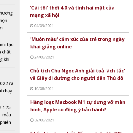
os
tô nhất
'Cái tôi' thời 4.0 và tính hai mặt của
 chương
mạng xã hội
chọn
04/09/2021
ăm
'Muôn màu' cảm xúc của trẻ trong ngày
ami tạo
khai giảng online
n chất
24/08/2021
g khí
Covid-
Chủ tịch Chu Ngọc Anh giải toả 'ách tắc'
0
về Giấy đi đường cho người dân Thủ đô
nh làng
2022 ra
mới
10/08/2021
ải chạy
g
ởi điểm
Hàng loạt Macbook M1 tự dưng vỡ màn
es, giá
0 nghìn
X 125
hình, Apple có đồng ý bảo hành?
 38.000
1 mẫu
02/08/2021
 phiên
 đua