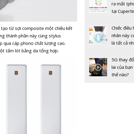
gốc
phân khúc
ra mắt Iph
USD
tại Cuperti
California,
Chiếc điều 
 tạo từ sợi composite một chiều kết
nhân này c
ững thành phần này cùng stylus
là tất cả n
ếp qua cáp phono chất lượng cao.
bạn cần để
ột tấm lót bằng da tổng hợp.
sót qua m
5G thay đổ
nóng nực
lai của bạn
thế nào?
Hướng dẫn
ký 4G Viett
Tomato củ
liệu