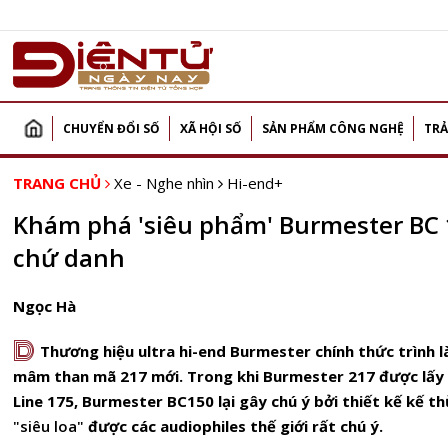
CHUYỂN ĐỔI SỐ
XÃ HỘI SỐ
SẢN PHẨM CÔNG NGHỆ
TRẢ
TRANG CHỦ
Xe - Nghe nhìn
Hi-end+
Khám phá 'siêu phẩm' Burmester BC
chứ danh
Ngọc Hà
D
Thương hiệu ultra hi-end Burmester chính thức trình 
mâm than mã 217 mới. Trong khi Burmester 217 được lấ
Line 175,
Burmester BC150 lại gây chú ý bởi thiết kế kế 
"siêu loa"
được các audiophiles thế giới rất chú ý.