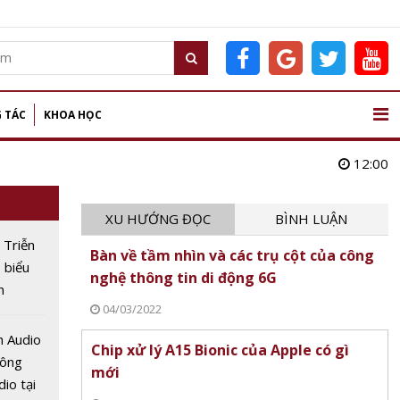
 TÁC
KHOA HỌC
12:00
XU HƯỚNG ĐỌC
BÌNH LUẬN
 Triễn
Bàn về tầm nhìn và các trụ cột của công
ị biểu
nghệ thông tin di động 6G
n
04/03/2022
LASE
 thứ 10
h Audio
Chip xử lý A15 Bionic của Apple có gì
công
mới
io tại