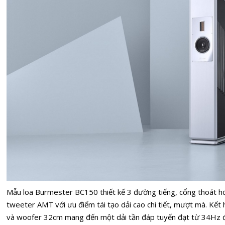
Mẫu loa Burmester BC150 thiết kế 3 đường tiếng, cổng thoát hơ
tweeter AMT với ưu điểm tái tạo dải cao chi tiết, mượt mà. Kết
và woofer 32cm mang đến một dải tần đáp tuyến đạt từ 34Hz đế