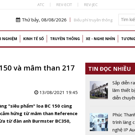
ATC
REV-ECIT
REV-JEC
Thứ bảy, 08/08/2026
Biểu phí truyền thông
I NGHIỆM
KINH TẾ SỐ
TRUYỀN THÔNG
XE - NGHE NHÌN
TƯƠNG
 150 và mâm than 217
TIN ĐỌC NHIỀU
Sắp diễn ra
lãm thiết b
13/08/2021 19:45
diễn chuyê
nghiệp (P
làng "siêu phẩm" loa BC 150 cùng
SHOW) lần
y cảm hứng từ mâm than Reference
Phúc Than
tại Hà Nội
thừa từ đàn anh Burmster BC350,
trình làng 
nghệ IP Aud