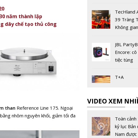
Plase Sho
20
TecHland 
30 năm thành lập
39 Tràng T
g dây chế tạo thủ công
Không gian
nghiệm âm
kiểu mới
JBL Party
Encore: cô
tiệc tùng
T+A
Elektroakus
mắt 3 sản
VIDEO XEM NHI
Series 20
m than
Reference Line 175. Ngoại
mẽ
Polk Monit
m bằng nhôm nguyên khối, giảm tối đa
Series: Lo
Toàn cảnh 
rạp chiếu p
kỷ lục Bản 
đình, công
Nam được 