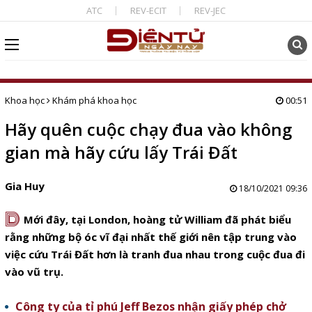
ATC
REV-ECIT
REV-JEC
Khoa học
Khám phá khoa học
00:51
Hãy quên cuộc chạy đua vào không
gian mà hãy cứu lấy Trái Đất
Gia Huy
18/10/2021 09:36
D
Mới đây, tại London, hoàng tử William đã phát biểu
rằng những bộ óc vĩ đại nhất thế giới nên tập trung vào
việc cứu Trái Đất hơn là tranh đua nhau trong cuộc đua đi
vào vũ trụ.
Công ty của tỉ phú Jeff Bezos nhận giấy phép chở