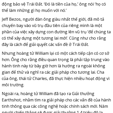
động bảo vệ Trái Đất. ‘Đó là tiền của họ,’ ông nói ‘họ có
thể làm những gì họ muốn với nó.’
Jeff Bezos, người đàn ông giàu nhất thế giới, đã mô tả
chuyến bay vào vũ trụ đầu tiên của riêng mình là một
phần của việc xây dựng con đường lên vũ trụ ‘để chúng ta
có thể xây dựng một tương lai mới’. Cũng như cho rằng
đây là cách để giải quyết các vấn đề ở Trái Đất.
Nhưng hoàng tử William lại có một cách tiếp cận có cơ sở
hơn. Ông cho rằng điều quan trọng là phải tập trung vào
hành tinh này từ bây giờ hơn là hướng ra ngoài không
gian để thử và nghĩ ra các giải pháp cho tương lai. Cha
của ông, thái tử Charles, đã thực hiện nhiều hoạt động vì
môi trường.
Ngoài ra, hoàng tử William đã tạo ra Giải thưởng
Earthshot, nhằm tìm ra giải pháp cho các vấn đề của hành
tinh thông qua các công nghệ hoặc chính sách mới. Năm
người chiến thắng sẽ được giải thưởng 1,4 triệu đô la