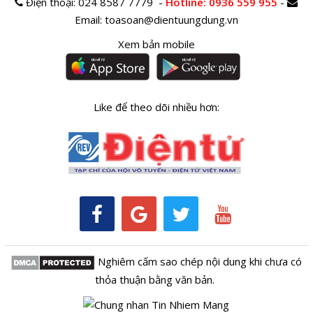
Điện thoại:
024 8587 7779 -
Hotline
: 0936 559 955
-
Email:
toasoan@dientuungdung.vn
Xem bản mobile
Like để theo dõi nhiều hơn:
Nghiêm cấm sao chép nội dung khi chưa có
thỏa thuận bằng văn bản.