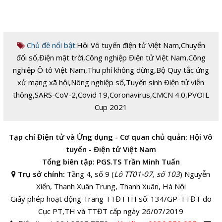
Chủ đề nổi bật:
Hội Vô tuyến điện tử Việt Nam
,
Chuyển
đổi số
,
Điện mặt trời
,
Công nghiệp Điện tử Việt Nam
,
Công
nghiệp Ô tô Việt Nam
,
Thu phí không dừng
,
Bộ Quy tắc ứng
xử mạng xã hội
,
Nông nghiệp số
,
Tuyển sinh Điện tử viễn
thông
,
SARS-CoV-2
,
Covid 19
,
Coronavirus
,
CMCN 4.0
,
PVOIL
Cup 2021
Tạp chí Điện tử và Ứng dụng - Cơ quan chủ quản: Hội Vô
tuyến - Điện tử Việt Nam
Tổng biên tập: PGS.TS Trần Minh Tuấn
Trụ sở chính:
Tầng 4, số 9 (
Lô TT01-07, số 103
) Nguyễn
Xiển, Thanh Xuân Trung, Thanh Xuân, Hà Nội
Giấy phép hoạt động Trang TTĐTTH số: 134/GP-TTĐT do
Cục PT,TH và TTĐT cấp ngày 26/07/2019