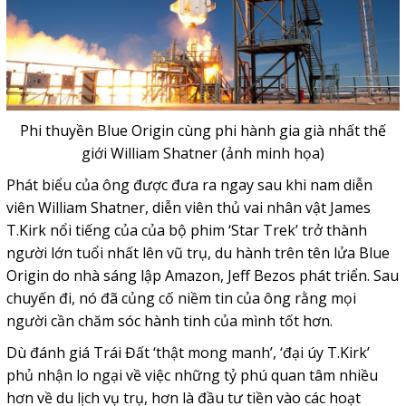
Phi thuyền Blue Origin cùng phi hành gia già nhất thế
giới William Shatner (ảnh minh họa)
Phát biểu của ông được đưa ra ngay sau khi nam diễn
viên William Shatner, diễn viên thủ vai nhân vật James
T.Kirk nổi tiếng của của bộ phim ‘Star Trek’ trở thành
người lớn tuổi nhất lên vũ trụ, du hành trên tên lửa Blue
Origin do nhà sáng lập Amazon, Jeff Bezos phát triển. Sau
chuyến đi, nó đã củng cố niềm tin của ông rằng mọi
người cần chăm sóc hành tinh của mình tốt hơn.
Dù đánh giá Trái Đất ‘thật mong manh’, ‘đại úy T.Kirk’
phủ nhận lo ngại về việc những tỷ phú quan tâm nhiều
hơn về du lịch vụ trụ, hơn là đầu tư tiền vào các hoạt