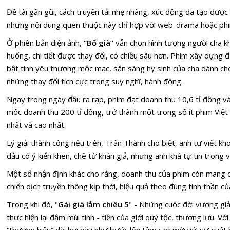
Đề tài gần gũi, cách truyền tải nhẹ nhàng, xúc động đã tạo được 
nhưng nội dung quen thuộc này chỉ hợp với web-drama hoặc phi
Ở phiên bản điện ảnh,
“Bố già”
vẫn chọn hình tượng người cha k
huống, chi tiết được thay đổi, có chiều sâu hơn. Phim xây dựng 
bật tình yêu thương mộc mạc, sẵn sàng hy sinh của cha dành cho 
những thay đổi tích cực trong suy nghĩ, hành động.
Ngay trong ngày đầu ra rạp, phim đạt doanh thu 10,6 tỉ đồng và 
mốc doanh thu 200 tỉ đồng, trở thành một trong số ít phim Việ
nhất và cao nhất.
Lý giải thành công nêu trên, Trấn Thành cho biết, anh tự viết k
dẫu có ý kiến khen, chê từ khán giả, nhưng anh khá tự tin trong vi
Một số nhận định khác cho rằng, doanh thu của phim còn mang 
chiến dịch truyền thông kịp thời, hiệu quả theo đúng tinh thần c
Trong khi đó, "
Gái già lắm chiêu 5
" - Những cuộc đời vương gi
thực hiện lại đậm mùi tình - tiền của giới quý tộc, thượng lưu. 
“thương hiệu” dài hơi này như bước lên tầm cao mới với sự xuất h