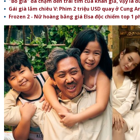
"Bố già" đã chạm đến trái tim của khán giả, vậy là đu
Gái già lắm chiêu V: Phim 2 triệu USD quay ở Cung A
Frozen 2 - Nữ hoàng băng giá Elsa độc chiếm top 1 