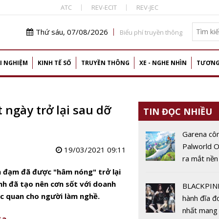
ATC
REV-ECIT
REV-JEC
Thứ sáu, 07/08/2026
Biểu phí truyền thông
I NGHIỆM
KINH TẾ SỐ
TRUYỀN THÔNG
XE - NGHE NHÌN
TƯƠNG
 ngày trở lại sau dỡ
TIN ĐỌC NHIỀU
Garena cô
Palworld O
19/03/2021 09:11
ra mắt nền
động vào 
ảm đạm đã được "hâm nóng" trở lại
2026
ành đã
tạo nên cơn sốt với doanh
BLACKPIN
ạc quan cho người làm nghề.
hành đĩa đ
nhất mang