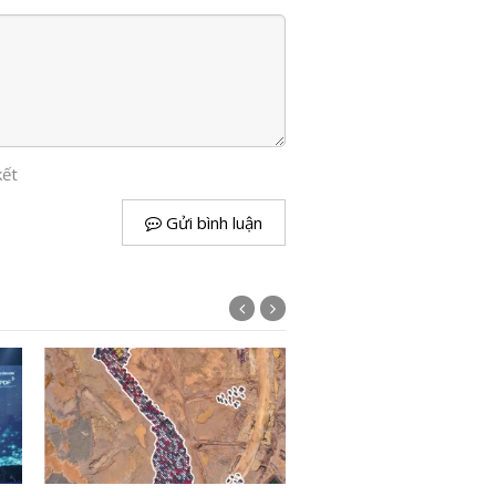
kết
Gửi bình luận
Julia Garner được mời đó
"Nữ hoàng nhạc pop" M