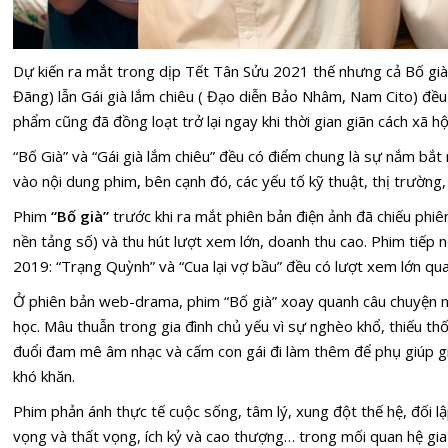
Dự kiến ra mắt trong dịp Tết Tân Sửu 2021 thế nhưng cả Bố già
Đãng)
lẫn Gái già lắm chiêu ( Đạo diễn Bảo Nhâm, Nam Cito)
đều 
phẩm cũng đã đồng loạt trở lại ngay khi thời gian giãn cách xã hộ
“Bố Già” và “Gái già lắm chiêu” đều có điểm chung là sự nắm bắt 
vào nội dung phim, bên cạnh đó, các yếu tố kỹ thuật, thị trường,
Phim
“Bố già”
trước khi ra mắt phiên bản điện ảnh đã chiếu phi
nền tảng số) và thu hút lượt xem lớn, doanh thu cao. Phim tiếp 
2019: “Trạng Quỳnh” và “Cua lại vợ bầu” đều có lượt xem lớn qua
Ở phiên bản web-drama, phim “Bố già” xoay quanh câu chuyện mộ
học. Mâu thuẫn trong gia đình chủ yếu vì sự nghèo khổ, thiếu th
đuổi đam mê âm nhạc và cấm con gái đi làm thêm để phụ giúp g
khó khăn.
Phim phản ánh thực tế cuộc sống, tâm lý, xung đột thế hệ, đối l
vọng và thất vọng, ích kỷ và cao thượng… trong mối quan hệ gia 