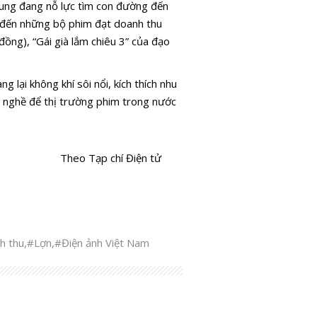
hung đang nỗ lực tìm con đường đến
ể đến những bộ phim đạt doanh thu
ồng), “Gái già lắm chiêu 3” của đạo
lại không khí sôi nổi, kích thích nhu
m nghề để thị trường phim trong nước
Theo Tạp chí Điện tử
h thu
,
#Lợn
,
#Điện ảnh Việt Nam