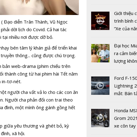
nhiều xe ô 
năm 2022
Giới thiệu
trình bình 
 ( Đạo diễn Trân Thành, Vũ Ngọc
“Xe của n
phải dời lịch do Covid. Cả hai tác
2022"
i tại nhiều nơi được dỡ bỏ.
Đại học Mi
nhạy bén tâm lý khán giả để triển khai
ra cảm biế
 truyền thông... cũng được chú trọng.
lượng khôn
ên bản web-drama (phim chiếu trên
phát hiện 
nối thành công từ hai phim hài Tết năm
'Bẫy ngọt 
19
Ford F-15
 in-tơ-nét.
chính thức
Lightning 
khán giả vớ
t người cha vất vả lo cho các con ăn
mắt: Bán t
sao 'khủng
ốn. Người cha phản đối con trai theo
điện giá kh
ia đình, một mình ông gánh gồng hết
chưa đến 4
Honda MS
USD
Grom 202
ập giữa yêu thương và ghét bỏ, kỳ
xe côn tay
đình, xã hội.
bản đường