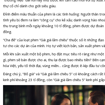
thự cổ chỉ dành cho giới siêu giàu.
Đỉnh điểm mâu thuẫn của phim là các tình huống: Người thân tron
tình yêu bị đem ra làm “công cụ” cho kẻ xấu; danh vọng hào nh
thu trung bình mỗi ngày khoảng 10 tỉ đồng, phim được dự đoán 
đồng.
“Cha đẻ” của loạt phim “Gái già lắm chiêu” thuộc số ít những đạ
tư cho các dự án của mình. Họ tự viết kịch bản, sản xuất phim v
Mỗi khi sản xuất một bộ phim, họ đặt mục tiêu rõ ràng như một 
gì, phim sẽ bán được cho ai, thu lại được bao nhiêu tiền? Bên c
hóa Việt, yếu tố thời đại, vùng miền… cũng được ê-kíp đầu tư cô
Đáng chú ý, “Bố già” và “Gái già lắm chiêu 5” có khoảng cách rất l
kinh phí khoảng 23 tỉ đồng, còn “Gái già lắm chiêu 5” kinh phí gấ