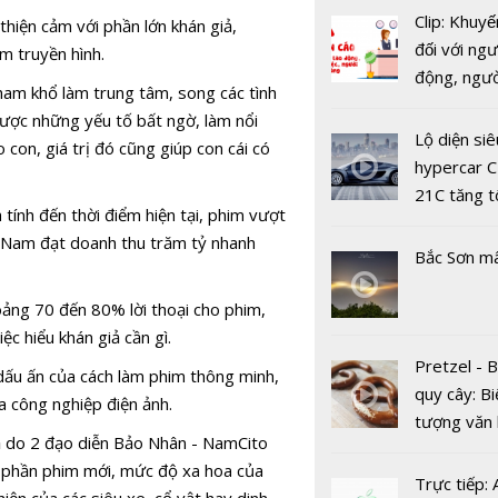
Clip: Khuyế
thiện cảm với phần lớn khán giả,
đối với ngư
m truyền hình.
động, ngư
ham khổ làm trung tâm, song các tình
Khởi động 
việc, ngườ
được những yếu tố bất ngờ, làm nổi
đua xe ô t
hàng tại k
Lộ diện siê
con, giá trị đó cũng giúp con cái có
hình Việt 
vụ trong d
hypercar C
Pvoil Cup 
Covid-19
21C tăng t
tính đến thời điểm hiện tại, phim vượt
100km/h c
t Nam đạt doanh thu trăm tỷ nhanh
2 giây
Bắc Sơn m
hoảng 70 đến 80% lời thoại cho phim,
ệc hiểu khán giả cần gì.
Pretzel - 
dấu ấn của cách làm phim thông minh,
quy cây: Bi
ủa công nghiệp điện ảnh.
Đạo diễn 
tượng văn
ả do 2 đạo diễn Bảo Nhân - NamCito
Wan và nh
châu Âu với
Với phần phim mới, mức độ xa hoa của
phim tỷ đô
tranh cãi 
Trực tiếp:
iện của các siêu xe, cổ vật hay dinh