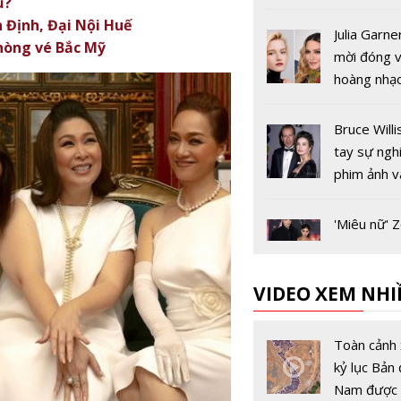
̉?
'Pink Veno
n Định, Đại Nội Huế
Julia Garn
phòng vé Bắc Mỹ
mời đóng v
hoàng nhạ
Madonna
Bruce Willi
tay sự ngh
phim ảnh v
những "bo
'Miêu nữ' 
Kravitz sá
bên Rober
VIDEO XEM NHI
Pattinson 
buổi công 
Son Ye Jin 
'The Batm
về tình đầ
Toàn cảnh 
chương trì
kỷ lục Bản 
quiz on the
Nam được 