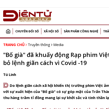
CHUYỂN ĐỔI SỐ
XÃ HỘI SỐ
SẢN PHẨM CÔNG NGHỆ
TRẢ
TRANG CHỦ
Truyền thông
Media
"Bố già" đã khuấy động Rạp phim Việt
bỏ lệnh giãn cách vì Covid -19
Tú Linh
D
Do lệnh giãn cách xã hội khiến thị trường phim Việt 
với sự xuất hiện của "Bố già" có sự góp mặt của Trấn Th
thu hàng trăm tỉ đồng mang lại sự khởi sắc và tinh thần l