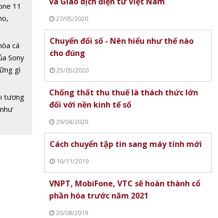
và Giao dịch điện tử Việt Nam
one 11
no,
27/05/2020
 Mỹ
Chuyển đổi số - Nên hiểu như thế nào
hòa cá
cho đúng
ủa Sony
êu anh
hững gì
25/05/2020
 sống
thống
Chống thất thu thuế là thách thức lớn
ùa hè
i tương
vé tại
đối với nền kinh tế số
 như
29/04/2020
Cách chuyển tập tin sang máy tính mới
10/11/2019
VNPT, MobiFone, VTC sẽ hoàn thành cổ
phần hóa trước năm 2021
20/08/2019