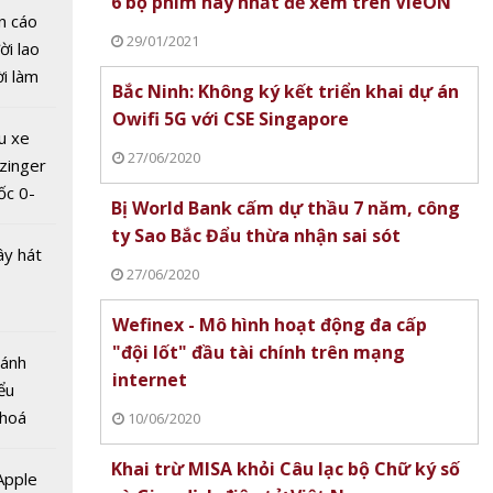
6 bộ phim hay nhất để xem trên VieON
n cáo
29/01/2021
ời lao
ời làm
Bắc Ninh: Không ký kết triển khai dự án
"Giải
i bán
Owifi 5G với CSE Singapore
ô địa
hu dịch
u xe
Nam
ịch
27/06/2020
zinger
2021”
ốc 0-
Bị World Bank cấm dự thầu 7 năm, công
hưa tới
ty Sao Bắc Đẩu thừa nhận sai sót
ây hát
27/06/2020
Wefinex - Mô hình hoạt động đa cấp
"đội lốt" đầu tài chính trên mạng
Bánh
internet
ểu
James
 hoá
10/06/2020
ững bộ
 nhiều
Khai trừ MISA khỏi Câu lạc bộ Chữ ký số
về nguồn
 Apple