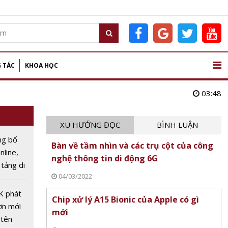
 TÁC
KHOA HỌC
03:48
XU HƯỚNG ĐỌC
BÌNH LUẬN
ng bố
Bàn về tầm nhìn và các trụ cột của công
nline,
nghệ thông tin di động 6G
 tảng di
04/03/2022
năm
K phát
Chip xử lý A15 Bionic của Apple có gì
ơn mới
mới
 tên