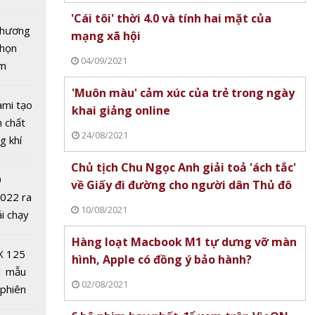
tô nhất
'Cái tôi' thời 4.0 và tính hai mặt của
 chương
mạng xã hội
chọn
04/09/2021
ăm
'Muôn màu' cảm xúc của trẻ trong ngày
ami tạo
khai giảng online
n chất
24/08/2021
g khí
Covid-
Chủ tịch Chu Ngọc Anh giải toả 'ách tắc'
ngào'
0
về Giấy đi đường cho người dân Thủ đô
 ra mắt
2022 ra
i dàn
10/08/2021
ải chạy
'
ởi điểm
Hàng loạt Macbook M1 tự dưng vỡ màn
0 nghìn
X 125
hình, Apple có đồng ý bảo hành?
1 mẫu
02/08/2021
 phiên
 đua