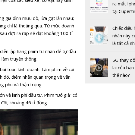
gốc
ra mắt Iph
tại Cuperti
g gia đình mưu đồ, lừa gạt lẫn nhau;
California,
oáng chỉ là thoáng qua. Từ mức doanh
Chiếc điều 
sau đợt ra rạp sẽ đạt khoảng 100 tỉ
nhân này c
Bộ phim si
là tất cả n
hùng mới
bạn cần để
o diễn lập hãng phim tư nhân để tự đầu
'Eternals' 
sót qua m
à làm truyền thông.
5G thay đổ
lĩnh phòng 
nóng nực
lai của bạn
bài toán kinh doanh: Làm phim về cái
Bắc Mỹ
thế nào?
ạnh đó, điểm nhấn quan trọng về văn
ng phu và thận trọng.
ớn về kinh phí đầu tư. Phim “Bố già” có
p đôi, khoảng 46 tỉ đồng.