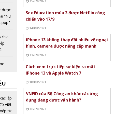
15/09/2021
m'
er được
Sex Education mùa 3 được Netflix công
ai "Nữ
chiếu vào 17/9
c pop"
14/09/2021
s chia
iPhone 13 không thay đổi nhiều về ngoại
iệp
hình, camera được nâng cấp mạnh
à
13/09/2021
m tấn"
Zoe
Cách xem trực tiếp sự kiện ra mắt
nh đôi
iPhone 13 và Apple Watch 7
t
10/09/2021
ỀU
trong
chiếu
chia sẻ
VNEID của Bộ Công an khác các ứng
an'
u trong
xác lập
dụng đang được vận hành?
nh 'Yoo
đồ Việt
10/09/2021
 Block'
xếp từ