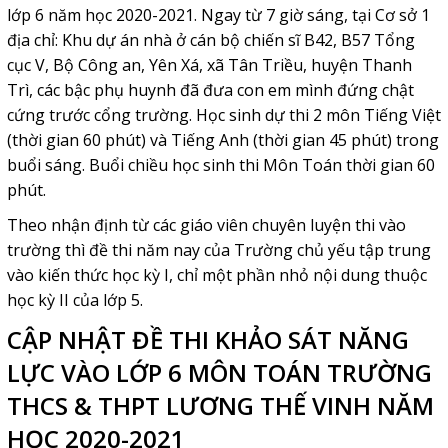
lớp 6 năm học 2020-2021. Ngay từ 7 giờ sáng, tại Cơ sở 1
địa chỉ:
Khu dự án nhà ở cán bộ chiến sĩ B42, B57 Tổng
cục V, Bộ Công an, Yên Xá, xã Tân Triều, huyện Thanh
Trì
, các bậc phụ huynh đã đưa con em mình đứng chật
cứng trước cổng trường. Học sinh dự thi 2 môn Tiếng Việt
(thời gian 60 phút) và Tiếng Anh (thời gian 45 phút) trong
buổi sáng. Buổi chiều học sinh thi Môn Toán thời gian 60
phút.
Theo nhận định từ các giáo viên chuyên luyện thi vào
trường thì đề thi năm nay của Trường chủ yếu tập trung
vào kiến thức học kỳ I, chỉ một phần nhỏ nội dung thuộc
học kỳ II của lớp 5.
CẬP NHẬT ĐỀ THI KHẢO SÁT NĂNG
LỰC VÀO LỚP 6 MÔN TOÁN TRƯỜNG
THCS & THPT LƯƠNG THẾ VINH NĂM
HỌC 2020-2021