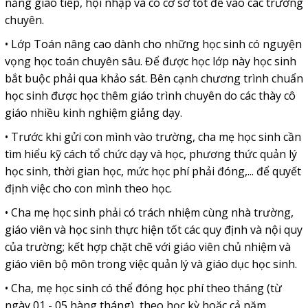
năng giao tiếp, hội nhập và có cơ sở tốt để vào các trường
chuyên.
• Lớp Toán nâng cao dành cho những học sinh có nguyện
vọng học toán chuyên sâu. Để được học lớp này học sinh
bắt buộc phải qua khảo sát. Bên cạnh chương trình chuẩn
học sinh được học thêm giáo trình chuyên do các thày cô
giáo nhiều kinh nghiệm giảng dạy.
• Trước khi gửi con mình vào trường, cha mẹ học sinh cần
tìm hiểu kỹ cách tổ chức dạy và học, phương thức quản lý
học sinh, thời gian học, mức học phí phải đóng,... để quyết
định việc cho con mình theo học.
• Cha mẹ học sinh phải có trách nhiệm cùng nhà trường,
giáo viên và học sinh thực hiện tốt các quy định và nội quy
của trường; kết hợp chặt chẽ với giáo viên chủ nhiệm và
giáo viên bộ môn trong việc quản lý và giáo dục học sinh.
• Cha, mẹ học sinh có thể đóng học phí theo tháng (từ
ngày 01 - 05 hàng tháng), theo học kỳ hoặc cả năm