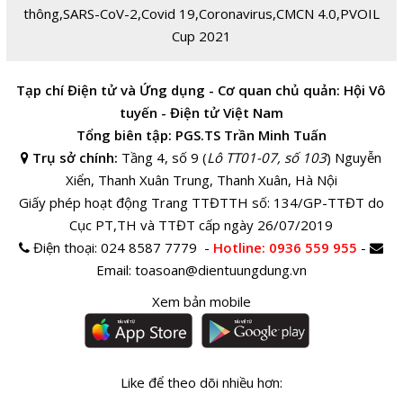
thông
,
SARS-CoV-2
,
Covid 19
,
Coronavirus
,
CMCN 4.0
,
PVOIL
Cup 2021
Tạp chí Điện tử và Ứng dụng - Cơ quan chủ quản: Hội Vô
tuyến - Điện tử Việt Nam
Tổng biên tập: PGS.TS Trần Minh Tuấn
Trụ sở chính:
Tầng 4, số 9 (
Lô TT01-07, số 103
) Nguyễn
Xiển, Thanh Xuân Trung, Thanh Xuân, Hà Nội
Giấy phép hoạt động Trang TTĐTTH số: 134/GP-TTĐT do
Cục PT,TH và TTĐT cấp ngày 26/07/2019
Điện thoại:
024 8587 7779 -
Hotline
: 0936 559 955
-
Email:
toasoan@dientuungdung.vn
Xem bản mobile
Like để theo dõi nhiều hơn: