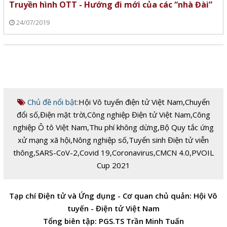
Truyền hình OTT - Hướng đi mới của các “nhà Đài”
24/07/2019
Chủ đề nổi bật:
Hội Vô tuyến điện tử Việt Nam
,
Chuyển
đổi số
,
Điện mặt trời
,
Công nghiệp Điện tử Việt Nam
,
Công
nghiệp Ô tô Việt Nam
,
Thu phí không dừng
,
Bộ Quy tắc ứng
xử mạng xã hội
,
Nông nghiệp số
,
Tuyển sinh Điện tử viễn
thông
,
SARS-CoV-2
,
Covid 19
,
Coronavirus
,
CMCN 4.0
,
PVOIL
Cup 2021
Tạp chí Điện tử và Ứng dụng - Cơ quan chủ quản: Hội Vô
tuyến - Điện tử Việt Nam
Tổng biên tập: PGS.TS Trần Minh Tuấn