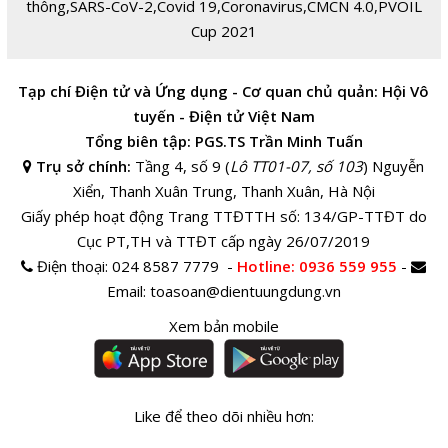
thông
,
SARS-CoV-2
,
Covid 19
,
Coronavirus
,
CMCN 4.0
,
PVOIL
Cup 2021
Tạp chí Điện tử và Ứng dụng - Cơ quan chủ quản: Hội Vô
tuyến - Điện tử Việt Nam
Tổng biên tập: PGS.TS Trần Minh Tuấn
Trụ sở chính:
Tầng 4, số 9 (
Lô TT01-07, số 103
) Nguyễn
Xiển, Thanh Xuân Trung, Thanh Xuân, Hà Nội
Giấy phép hoạt động Trang TTĐTTH số: 134/GP-TTĐT do
Cục PT,TH và TTĐT cấp ngày 26/07/2019
Điện thoại:
024 8587 7779 -
Hotline
: 0936 559 955
-
Email:
toasoan@dientuungdung.vn
Xem bản mobile
Like để theo dõi nhiều hơn: