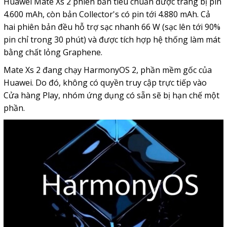
Huawei Mate Xs 2 phiên bản tiêu chuẩn được trang bị pin
4.600 mAh, còn bản Collector's có pin tới 4.880 mAh. Cả
hai phiên bản đều hỗ trợ sạc nhanh 66 W (sạc lên tới 90%
pin chỉ trong 30 phút) và được tích hợp hệ thống làm mát
bằng chất lỏng Graphene.
Mate Xs 2 đang chạy HarmonyOS 2, phần mềm gốc của
Huawei. Do đó, không có quyền truy cập trực tiếp vào
Cửa hàng Play, nhóm ứng dụng có sẵn sẽ bị hạn chế một
phần.