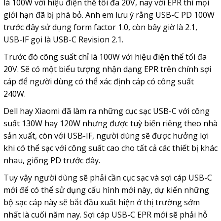
là 100W với hiệu điện thế tối đa 20V, nay với EPR thì mọi
giới hạn đã bị phá bỏ. Anh em lưu ý rằng USB-C PD 100W
trước đây sử dụng form factor 1.0, còn bây giờ là 2.1,
USB-IF gọi là USB-C Revision 2.1.
Trước đó công suất chỉ là 100W với hiệu điện thế tối đa
20V. Sẽ có một biểu tượng nhận dạng EPR trên chính sợi
cáp để người dùng có thể xác định cáp có công suất
240W.
Dell hay Xiaomi đã làm ra những cục sạc USB-C với công
suất 130W hay 120W nhưng được tuỳ biến riêng theo nhà
sản xuất, còn với USB-IF, người dùng sẽ được hưởng lợi
khi có thể sạc với công suất cao cho tất cả các thiết bị khác
nhau, giống PD trước đây.
Tuy vậy người dùng sẽ phải cần cục sạc và sợi cáp USB-C
mới để có thể sử dụng cấu hình mới này, dự kiến những
bộ sạc cáp này sẽ bắt đầu xuất hiện ở thị trường sớm
nhất là cuối năm nay. Sợi cáp USB-C EPR mới sẽ phải hỗ