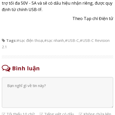
trợ tối đa 50V - 5A và sẽ có dấu hiệu nhận riêng, được quy
định từ chính USB-IF.
Theo Tạp chí Điện tử
Tags:
#sạc điện thoại
,
#sạc nhanh
,
#USB-C
,
#USB-C Revision
2.1
Bình luận
Tối thiểu 10 chữ
Tiếng việt có dấu
Không chứa liên