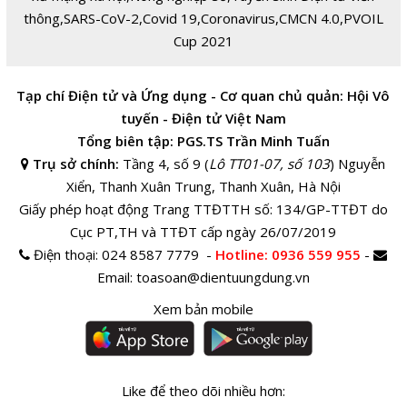
thông
,
SARS-CoV-2
,
Covid 19
,
Coronavirus
,
CMCN 4.0
,
PVOIL
Cup 2021
Tạp chí Điện tử và Ứng dụng - Cơ quan chủ quản: Hội Vô
tuyến - Điện tử Việt Nam
Tổng biên tập: PGS.TS Trần Minh Tuấn
Trụ sở chính:
Tầng 4, số 9 (
Lô TT01-07, số 103
) Nguyễn
Xiển, Thanh Xuân Trung, Thanh Xuân, Hà Nội
Giấy phép hoạt động Trang TTĐTTH số: 134/GP-TTĐT do
Cục PT,TH và TTĐT cấp ngày 26/07/2019
Điện thoại:
024 8587 7779 -
Hotline
: 0936 559 955
-
Email:
toasoan@dientuungdung.vn
Xem bản mobile
Like để theo dõi nhiều hơn: