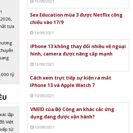
15/09/2021
 cầu
m
Sex Education mùa 3 được Netflix công
 2026,
chiếu vào 17/9
 mắt tựa
14/09/2021
 đá
hương
iPhone 13 không thay đổi nhiều về ngoại
c chuyển
hình, camera được nâng cấp mạnh
 sang
13/09/2021
.000 tỷ
Cách xem trực tiếp sự kiện ra mắt
ổn giá
iPhone 13 và Apple Watch 7
rong
10/09/2021
ỀU
á thế
ộng
ội đồng
VNEID của Bộ Công an khác các ứng
Nga:
xác lập
dụng đang được vận hành?
cần
đồ Việt
10/09/2021
ợp tác
xếp từ