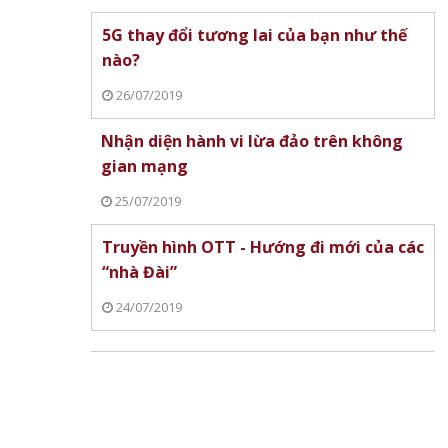
5G thay đổi tương lai của bạn như thế
026,
Ba lo ngại lớn nhất của người
Bộ Công Thương lý gi
nào?
 bóng
dân khi dùng xăng E10 và câu
chuyển toàn quốc sa
trả lời từ cơ quan quản lý
E10
26/07/2019
Nhận diện hành vi lừa đảo trên không
gian mạng
25/07/2019
Truyền hình OTT - Hướng đi mới của các
“nhà Đài”
BYD Việt Nam khai trương
Cùng ‘soi’ mẫu lapto
24/07/2019
riển Y
Showroom BYD HTA Hà Đông
đắt giá nhất nhà RO
uyên