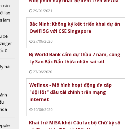
6 bộ phim hay nhất để xem trên VieON
n cáo
29/01/2021
ời lao
ời làm
Bắc Ninh: Không ký kết triển khai dự án
i bán
Owifi 5G với CSE Singapore
n ninh
hu dịch
u xe
 Việt
ịch
27/06/2020
zinger
 Kỳ lần
ốc 0-
Bị World Bank cấm dự thầu 7 năm, công
hưa tới
ty Sao Bắc Đẩu thừa nhận sai sót
ây hát
27/06/2020
Wefinex - Mô hình hoạt động đa cấp
"đội lốt" đầu tài chính trên mạng
Bánh
internet
ểu
áp
 hoá
10/06/2020
tơ điện
 nhiều
iển lưới
Khai trừ MISA khỏi Câu lạc bộ Chữ ký số
về nguồn
 Apple