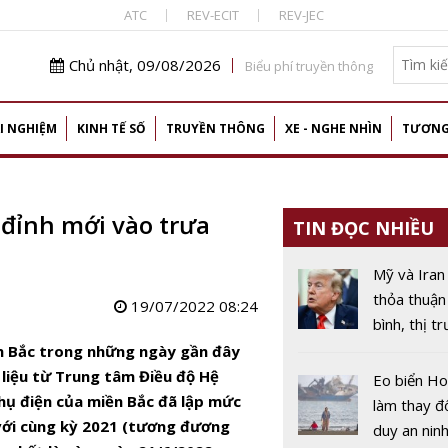
ATC
REV-ECIT
REV-JEC
Chủ nhật, 09/08/2026
Biểu phí truyền thông
I NGHIỆM
KINH TẾ SỐ
TRUYỀN THÔNG
XE - NGHE NHÌN
TƯƠNG
 đỉnh mới vào trưa
TIN ĐỌC NHIỀU
Mỹ và Iran
thỏa thuận
19/07/2022 08:24
bình, thị t
năng lượn
ền Bắc trong những ngày gần đây
vào giai đ
 liệu từ Trung tâm Điều độ Hệ
Eo biển H
thụ điện của miền Bắc đã lập mức
làm thay đ
với cùng kỳ 2021 (tương đương
duy an nin