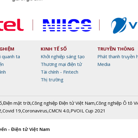
NGHIỆM
KINH TẾ SỐ
TRUYỀN THÔNG
i quanh ta
Khởi nghiệp sáng tạo
Phát thanh truyền 
ến
Thương mại điện tử
Media
ình
Tài chính - Fintech
Thị trường
ố
,
Điện mặt trời
,
Công nghiệp Điện tử Việt Nam
,
Công nghiệp Ô tô V
2
,
Covid 19
,
Coronavirus
,
CMCN 4.0
,
PVOIL Cup 2021
yến - Điện tử Việt Nam