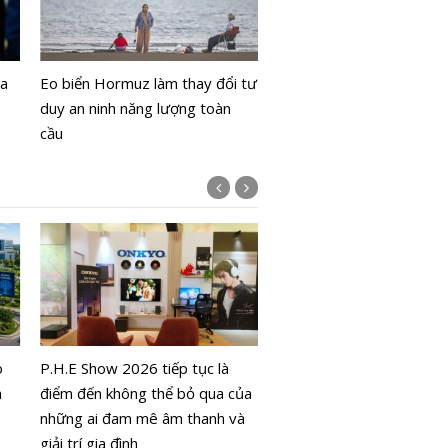
Trước thềm World Cup 2
Netflix ra mắt tựa game
òa
Eo biển Hormuz làm thay đổi tư
đá miễn phí
duy an ninh năng lượng toàn
cầu
ICFM 2026: Mở lối phát t
học bào thai trong kỷ ng
o
P.H.E Show 2026 tiếp tục là
mới
a
điểm đến không thể bỏ qua của
những ai đam mê âm thanh và
giải trí gia đình