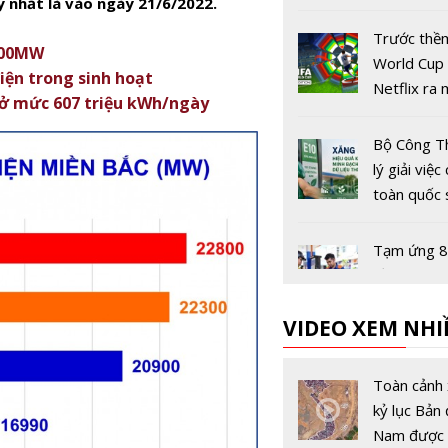
 nhất là vào ngày 21/6/2022.
lượng toàn
Trước thề
.000MW
World Cup
iện trong sinh hoạt
Netflix ra
c ở mức 607 triệu kWh/ngày
game bóng
miễn phí
Bộ Công T
lý giải việ
toàn quốc
xăng E10
Tạm ứng 8
đồng bình 
xăng dầu t
VIDEO XEM NHI
bối cảnh gi
giới biến đ
Chủ tịch H
Liên bang 
Toàn cảnh 
Việt - Nga 
kỷ lục Bản 
thúc đẩy h
Nam được 