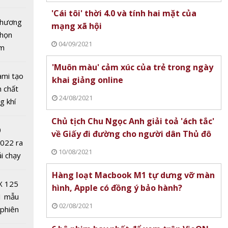
 - dầu
tô nhất
'Cái tôi' thời 4.0 và tính hai mặt của
 chương
mạng xã hội
chọn
04/09/2021
ăm
'Muôn màu' cảm xúc của trẻ trong ngày
ami tạo
khai giảng online
n chất
24/08/2021
g khí
Covid-
Chủ tịch Chu Ngọc Anh giải toả 'ách tắc'
0
về Giấy đi đường cho người dân Thủ đô
a-
2022 ra
ỏ khai
10/08/2021
ải chạy
ông
ởi điểm
Hàng loạt Macbook M1 tự dưng vỡ màn
ên tại
0 nghìn
X 125
hình, Apple có đồng ý bảo hành?
1 mẫu
02/08/2021
 phiên
 đua