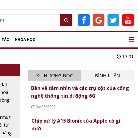
 TÁC
KHOA HỌC
17:01
XU HƯỚNG ĐỌC
BÌNH LUẬN
 đạt
Bàn về tầm nhìn và các trụ cột của công
 hòa
nghệ thông tin di động 6G
rường
04/03/2022
g bước
oạn mới
ormuz
Chip xử lý A15 Bionic của Apple có gì
ổi tư
mới
h năng