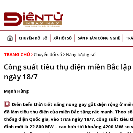
CHUYỂN ĐỔI SỐ
XÃ HỘI SỐ
SẢN PHẨM CÔNG NGHỆ
TRẢ
TRANG CHỦ
Chuyển đổi số
Năng lượng số
Công suất tiêu thụ điện miền Bắc lập
ngày 18/7
Mạnh Hùng
D
Diễn biến thời tiết nắng nóng gay gắt diện rộng ở mi
đã làm tiêu thụ điện của miền Bắc tăng rất mạnh. Theo số
thống điện Quốc gia, vào trưa ngày 18/7, công suất tiêu 
đỉnh mới là 22.800 MW – cao hơn tới khoảng 4200 MW so 