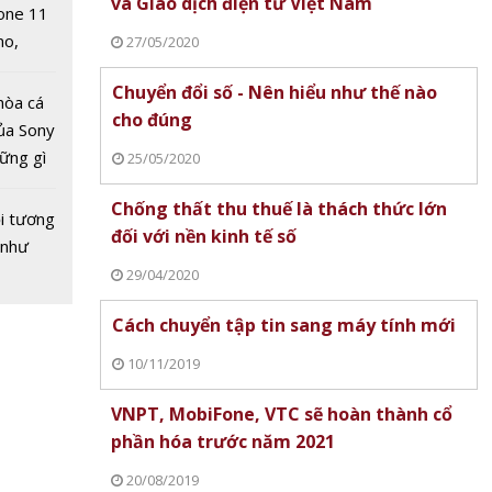
 minh
và Giao dịch điện tử Việt Nam
one 11
no,
27/05/2020
 Mỹ
Chuyển đổi số - Nên hiểu như thế nào
hòa cá
cho đúng
ủa Sony
hững gì
25/05/2020
 sống
Chống thất thu thuế là thách thức lớn
ùa hè
i tương
 năng
đối với nền kinh tế số
 như
 – xu
29/04/2020
ch thức
Cách chuyển tập tin sang máy tính mới
10/11/2019
VNPT, MobiFone, VTC sẽ hoàn thành cổ
phần hóa trước năm 2021
20/08/2019