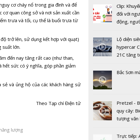
nguy cơ cháy nổ trong gia đình và để
Clip: Khuyế
c cơ quan công sở và nơi sản xuất cần
đối với ngư
ểm trưa và tối, cụ thể là buổi trưa từ
động, ngư
việc, ngườ
Đối thoại A
hàng tại k
độ trở lên, sử dụng kết hợp với quạt)
Lộ diện siê
năng lượng
vụ trong d
 suất lớn.
hypercar C
Nam – Hoa
Covid-19
21C tăng t
năm đến nay tăng rất cao (như than,
thứ 4
100km/h c
t và hết sức có ý nghĩa, góp phần giảm
2 giây
Bắc Sơn m
 sẻ và ủng hộ của các khách hàng sử
Pretzel - 
Theo Tạp chí Điện tử
quy cây: Bi
Hưng Yên 
tượng văn
dụng công 
châu Âu với
 năng lượng
tử, phát tr
tranh cãi 
Trực tiếp: