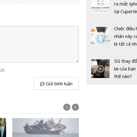
điện thông
gốc
ra mắt Iph
tại Cuperti
California,
Chiếc điều 
nhân này c
là tất cả n
bạn cần để
sót qua m
5G thay đổ
Phát triển
nóng nực
lai của bạn
kết
lượng sạch
thế nào?
thế và thá
Gửi bình luận