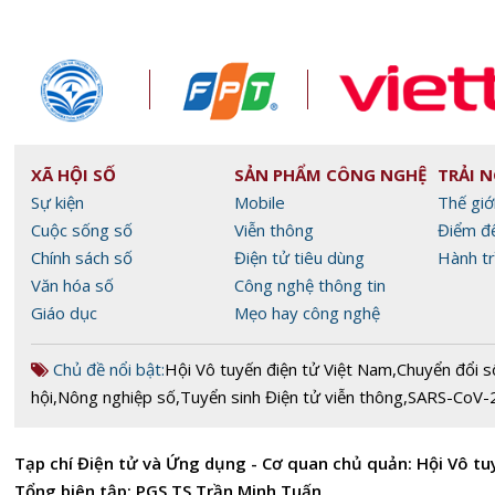
XÃ HỘI SỐ
SẢN PHẨM CÔNG NGHỆ
TRẢI 
Sự kiện
Mobile
Thế giớ
Cuộc sống số
Viễn thông
Điểm đ
Chính sách số
Điện tử tiêu dùng
Hành tr
Văn hóa số
Công nghệ thông tin
Giáo dục
Mẹo hay công nghệ
Chủ đề nổi bật:
Hội Vô tuyến điện tử Việt Nam
,
Chuyển đổi s
hội
,
Nông nghiệp số
,
Tuyển sinh Điện tử viễn thông
,
SARS-CoV-
Tạp chí Điện tử và Ứng dụng - Cơ quan chủ quản: Hội Vô tu
Tổng biên tập: PGS.TS Trần Minh Tuấn