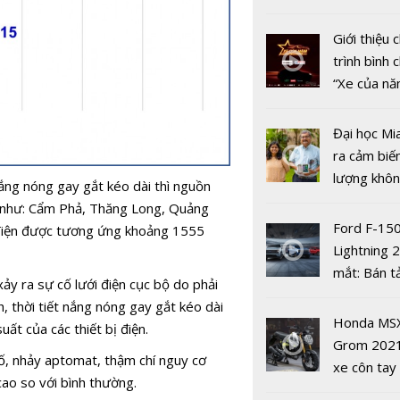
năng lượng
nhiều xe ô 
khí
năm 2022
Giới thiệu
trình bình 
“Xe của n
2022"
Đại học Mi
ra cảm biế
lượng khôn
nắng nóng gay gắt kéo dài thì nguồn
phát hiện 
ố như: Cẩm Phả, Thăng Long, Quảng
19
Ford F-15
 điện được tương ứng khoảng 1555
Mỏ kali Asi
Lightning 
Potash - M
mắt: Bán t
ảy ra sự cố lưới điện cục bộ do phải
khoáng th
điện giá kh
nh, thời tiết nắng nóng gay gắt kéo dài
minh đầu ti
chưa đến 4
Honda MS
ất của các thiết bị điện.
ASEAN
USD
Grom 202
cố, nhảy aptomat, thậm chí nguy cơ
xe côn tay
ao so với bình thường.
bản đường