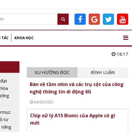
 TÁC
KHOA HỌC
18:17
XU HƯỚNG ĐỌC
BÌNH LUẬN
 đạt
Bàn về tầm nhìn và các trụ cột của công
 hòa
nghệ thông tin di động 6G
rường
04/03/2022
g bước
oạn mới
ormuz
Chip xử lý A15 Bionic của Apple có gì
ổi tư
mới
h năng