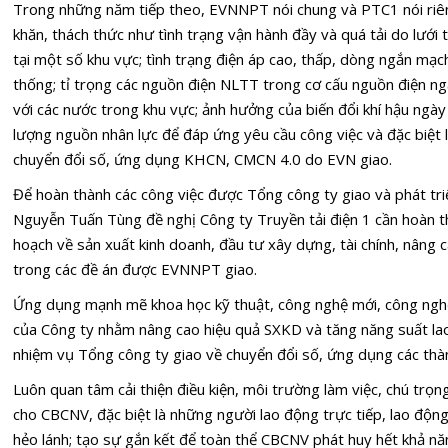
Trong những năm tiếp theo, EVNNPT nói chung và PTC1 nói riêng
khăn, thách thức như tình trạng vận hành đầy và quá tải do lưới 
tại một số khu vực; tình trạng điện áp cao, thấp, dòng ngắn mạch
thống; tỉ trọng các nguồn điện NLTT trong cơ cấu nguồn điện ngày
với các nước trong khu vực; ảnh hưởng của biến đổi khí hậu ngày
lượng nguồn nhân lực để đáp ứng yêu cầu công việc và đặc biệt l
chuyển đổi số, ứng dụng KHCN, CMCN 4.0 do EVN giao.
Để hoàn thành các công việc được Tổng công ty giao và phát 
Nguyễn Tuấn Tùng đề nghị Công ty Truyền tải điện 1 cần hoàn th
hoạch về sản xuất kinh doanh, đầu tư xây dựng, tài chính, nâng ca
trong các đề án được EVNNPT giao.
Ứng dụng mạnh mẽ khoa học kỹ thuật, công nghệ mới, công nghệ
của Công ty nhằm nâng cao hiệu quả SXKD và tăng năng suất lao 
nhiệm vụ Tổng công ty giao về chuyển đổi số, ứng dụng các th
Luôn quan tâm cải thiện điều kiện, môi trường làm việc, chú trọn
cho CBCNV, đặc biệt là những người lao động trực tiếp, lao động
hẻo lánh; tạo sự gắn kết để toàn thể CBCNV phát huy hết khả nă