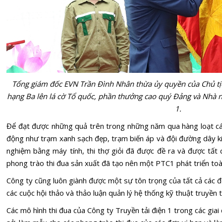
Tổng giám đốc EVN Trần Đình Nhân thừa ủy quyền của Chủ t
hạng Ba lên lá cờ Tổ quốc, phần thưởng cao quý Đảng và Nhà n
1.
Để đạt được những quả trên trong những năm qua hàng loạt cá
động như trạm xanh sạch đẹp, trạm biến áp và đội đường dây kiể
nghiệm bằng máy tính, thi thợ giỏi đã được đề ra và được tất
phong trào thi đua sản xuất đã tạo nên một PTC1 phát triển toà
Công ty cũng luôn giành được một sự tôn trọng của tất cả các 
các cuộc hội thảo và thảo luận quản lý hệ thống kỹ thuật truyền tả
Các mô hình thi đua của Công ty Truyền tải điện 1 trong các gia