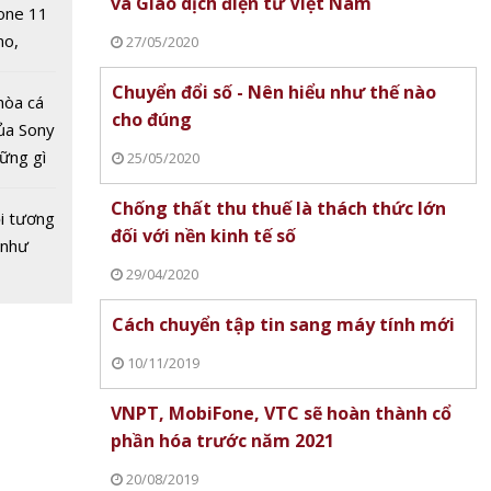
 minh
và Giao dịch điện tử Việt Nam
one 11
no,
27/05/2020
 Mỹ
Chuyển đổi số - Nên hiểu như thế nào
hòa cá
cho đúng
ủa Sony
hững gì
25/05/2020
 sống
Chống thất thu thuế là thách thức lớn
ùa hè
i tương
 năng
đối với nền kinh tế số
 như
 – xu
29/04/2020
ch thức
Cách chuyển tập tin sang máy tính mới
10/11/2019
VNPT, MobiFone, VTC sẽ hoàn thành cổ
phần hóa trước năm 2021
20/08/2019