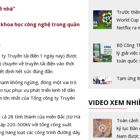
lượng toàn
ở nhà"
Trước thề
World Cup
u khoa học công nghệ trong quản
Netflix ra
game bóng
miễn phí
c
Bộ Công T
lý giải việ
 ty Truyền tải điện 1 ngày nay) được
toàn quốc
ị chuyên về truyền tải điện vào thời
xăng E10
ết định hết sức đúng đắn.
Tạm ứng 8
 mạnh không ngừng, đóng một vai trò
đồng bình 
n tục phục vụ phát triển kinh tế dân
xăng dầu t
ên lớn nhất của Tổng công ty Truyền
VIDEO XEM NHI
bối cảnh gi
giới biến đ
Chủ tịch H
t cả 28 tỉnh thành của miền Bắc (từ Hà
Liên bang 
Toàn cảnh 
ến áp 220-500kV với tổng công suất
Việt - Nga 
kỷ lục Bản 
g hàng loạt các công trình đường dây
thúc đẩy h
Nam được 