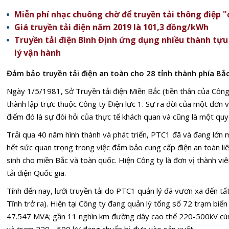
Miễn phí nhạc chuông chờ để truyền tải thông điệp "
Giá truyền tải điện năm 2019 là 101,3 đồng/kWh
Truyền tải điện Bình Định ứng dụng nhiều thành tự
lý vận hành
Đảm bảo truyền tải điện an toàn cho 28 tỉnh thành phía Bắ
Ngày 1/5/1981, Sở Truyền tải điện Miền Bắc (tiền thân của Công
thành lập trực thuộc Công ty Điện lực 1. Sự ra đời của một đơn v
điểm đó là sự đòi hỏi của thực tế khách quan và cũng là một quy
Trải qua 40 năm hình thành và phát triển, PTC1 đã và đang lớn
hết sức quan trọng trong việc đảm bảo cung cấp điện an toàn liê
sinh cho miền Bắc và toàn quốc. Hiện Công ty là đơn vị thành vi
tải điện Quốc gia.
Tính đến nay, lưới truyền tải do PTC1 quản lý đã vươn xa đến tấ
Tĩnh trở ra). Hiện tại Công ty đang quản lý tổng số 72 trạm bi
47.547 MVA; gần 11 nghìn km đường dây cao thế 220-500kV cùn