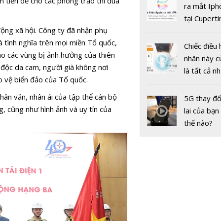
điện thông
m tiền đề cho các phong trào thi đua
gốc
ra mắt Iph
tại Cuperti
động xã hội. Công ty đã nhận phụ
California,
 tình nghĩa trên mọi miền Tổ quốc,
Chiếc điều 
ào các vùng bị ảnh hưởng của thiên
nhân này c
 độc da cam, người già không nơi
là tất cả n
ảo vệ biển đảo của Tổ quốc.
bạn cần để
sót qua m
hân văn, nhân ái của tập thể cán bộ
5G thay đổ
Phát triển
nóng nực
g, cũng như hình ảnh và uy tín của
lai của bạn
lượng sạch
thế nào?
thế và thá