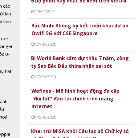
6 bộ phim hay nhất để xem trên VieON
n cáo
29/01/2021
ời lao
ời làm
Bắc Ninh: Không ký kết triển khai dự án
i bán
Owifi 5G với CSE Singapore
n ninh
hu dịch
u xe
 Việt
ịch
27/06/2020
zinger
 Kỳ lần
ốc 0-
Bị World Bank cấm dự thầu 7 năm, công
hưa tới
ty Sao Bắc Đẩu thừa nhận sai sót
ây hát
27/06/2020
Wefinex - Mô hình hoạt động đa cấp
"đội lốt" đầu tài chính trên mạng
Bánh
internet
ểu
áp
 hoá
10/06/2020
tơ điện
 nhiều
iển lưới
Khai trừ MISA khỏi Câu lạc bộ Chữ ký số
về nguồn
 Apple