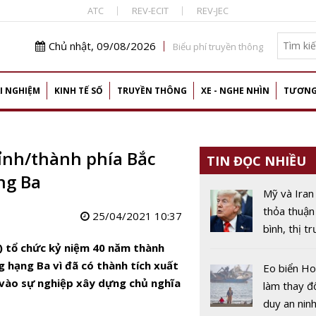
ATC
REV-ECIT
REV-JEC
Chủ nhật, 09/08/2026
Biểu phí truyền thông
I NGHIỆM
KINH TẾ SỐ
TRUYỀN THÔNG
XE - NGHE NHÌN
TƯƠNG
tỉnh/thành phía Bắc
TIN ĐỌC NHIỀU
ng Ba
Mỹ và Iran
thỏa thuận
25/04/2021 10:37
bình, thị t
năng lượn
1) tổ chức kỷ niệm 40 năm thành
vào giai đ
 hạng Ba vì đã có thành tích xuất
Eo biển H
vào sự nghiệp xây dựng chủ nghĩa
làm thay đ
duy an nin