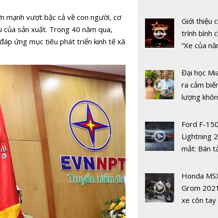
năng lượng
nhiều xe ô 
khí
ớn mạnh vượt bậc cả về con người, cơ
năm 2022
Giới thiệu
u của sản xuất. Trong 40 năm qua,
trình bình 
đáp ứng mục tiêu phát triển kinh tế xã
“Xe của n
2022"
Đại học Mi
ra cảm biế
lượng khôn
phát hiện 
19
Ford F-15
Mỏ kali Asi
Lightning 
Potash - M
mắt: Bán t
khoáng th
điện giá kh
minh đầu ti
chưa đến 4
Honda MS
ASEAN
USD
Grom 202
xe côn tay
bản đường