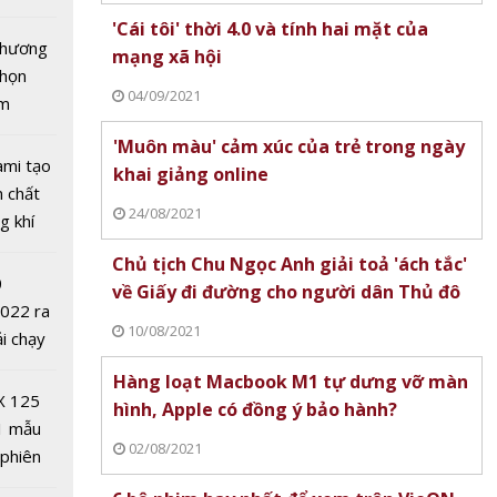
 - dầu
tô nhất
'Cái tôi' thời 4.0 và tính hai mặt của
 chương
mạng xã hội
chọn
04/09/2021
ăm
'Muôn màu' cảm xúc của trẻ trong ngày
ami tạo
khai giảng online
n chất
24/08/2021
g khí
Covid-
Chủ tịch Chu Ngọc Anh giải toả 'ách tắc'
0
về Giấy đi đường cho người dân Thủ đô
a-
2022 ra
ỏ khai
10/08/2021
ải chạy
ông
ởi điểm
Hàng loạt Macbook M1 tự dưng vỡ màn
ên tại
0 nghìn
X 125
hình, Apple có đồng ý bảo hành?
1 mẫu
02/08/2021
 phiên
 đua