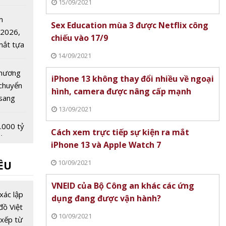
15/09/2021
 cầu
m
Sex Education mùa 3 được Netflix công
 2026,
chiếu vào 17/9
 mắt tựa
14/09/2021
 đá
hương
iPhone 13 không thay đổi nhiều về ngoại
c chuyển
hình, camera được nâng cấp mạnh
 sang
13/09/2021
.000 tỷ
Cách xem trực tiếp sự kiện ra mắt
ổn giá
iPhone 13 và Apple Watch 7
rong
10/09/2021
ỀU
á thế
ộng
ội đồng
VNEID của Bộ Công an khác các ứng
Nga:
xác lập
dụng đang được vận hành?
cần
đồ Việt
10/09/2021
ợp tác
xếp từ