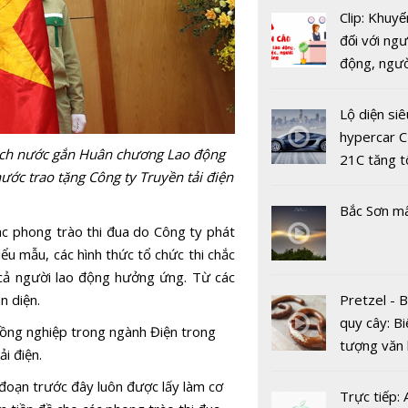
Clip: Khuyế
đối với ngư
động, ngư
việc, ngườ
Đối thoại A
hàng tại k
Lộ diện siê
năng lượng
vụ trong d
hypercar C
Nam – Hoa
Covid-19
ịch nước gắn Huân chương Lao động
21C tăng t
thứ 4
ước trao tặng Công ty Truyền tải điện
100km/h c
2 giây
Bắc Sơn m
c phong trào thi đua do Công ty phát
u mẫu, các hình thức tổ chức thi chắc
 cả người lao động hưởng ứng. Từ các
n diện.
Pretzel - 
quy cây: Bi
đồng nghiệp trong ngành Điện trong
Hưng Yên 
tượng văn
i điện.
dụng công 
châu Âu với
tử, phát tr
i đoạn trước đây luôn được lấy làm cơ
tranh cãi 
Trực tiếp: