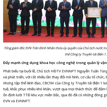
Tổng giám đốc EVN Trần Đình Nhân thừa ủy quyền của Chủ tịch nước t
thể Công ty Truyền tải điện 1.
Đẩy mạnh ứng dụng khoa học công nghệ trong quản lý vận
Phát biểu tại buổi lễ, Chủ tịch HĐTV EVNNPT Nguyễn Tuấn Tùng
và phát triển, với rất nhiều lần thay đổi mô hình, cơ cấu tổ chức,
nhưng tập thể lãnh đạo, CBCNV của Công ty Truyền tải điện 1 luôn
tuệ, khắc phục nhiều khó khăn, vượt qua mọi thách thức để đảm b
ổn định lưới TTĐ khu vực miền Bắc, qua đó đã có những đóng gó
EVN và EVNNPT.