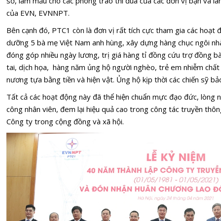
sở, làm mẫu cho các phong trào thi đua của các đơn vị bạn và là
của EVN, EVNNPT.
Bên cạnh đó, PTC1 còn là đơn vị rất tích cực tham gia các hoạt 
dưỡng 5 bà mẹ Việt Nam anh hùng, xây dựng hàng chục ngôi nhà
đóng góp nhiều ngày lương, trị giá hàng tỉ đồng cứu trợ đồng b
tai, dịch họa, hàng năm ủng hộ người nghèo, trẻ em nhiễm chất
nương tựa bằng tiền và hiện vật. Ủng hộ kịp thời các chiến sỹ b
Tất cả các hoạt động này đã thể hiện chuẩn mực đạo đức, lòng n
công nhân viên, đem lại hiệu quả cao trong công tác truyền thôn
Công ty trong cộng đồng và xã hội.