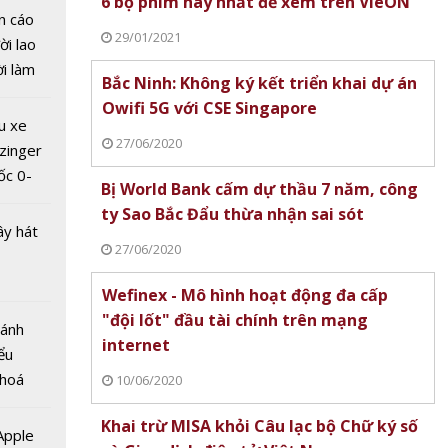
6 bộ phim hay nhất để xem trên VieON
n cáo
29/01/2021
ời lao
ời làm
Bắc Ninh: Không ký kết triển khai dự án
i bán
Owifi 5G với CSE Singapore
hu dịch
u xe
ịch
27/06/2020
zinger
 dụng
ốc 0-
Bị World Bank cấm dự thầu 7 năm, công
online
hưa tới
ty Sao Bắc Đẩu thừa nhận sai sót
 bạn
ây hát
27/06/2020
Wefinex - Mô hình hoạt động đa cấp
"đội lốt" đầu tài chính trên mạng
Bánh
internet
ểu
 hoá
10/06/2020
 nhiều
Khai trừ MISA khỏi Câu lạc bộ Chữ ký số
onor
về nguồn
 Apple