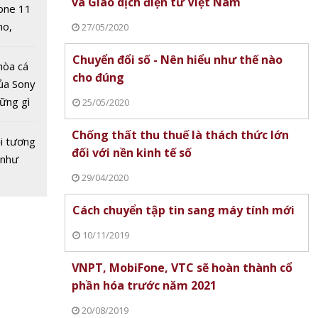
và Giao dịch điện tử Việt Nam
à X6 đã
one 11
 được
no,
27/05/2020
giá siêu
 Mỹ
Chuyển đổi số - Nên hiểu như thế nào
hòa cá
cho đúng
ủa Sony
hững gì
25/05/2020
 sống
Chống thất thu thuế là thách thức lớn
ùa hè
i tương
đối với nền kinh tế số
 như
29/04/2020
Cách chuyển tập tin sang máy tính mới
10/11/2019
VNPT, MobiFone, VTC sẽ hoàn thành cổ
phần hóa trước năm 2021
 USD
Hãng phim Trung Quốc gây
t
bão khi giới thiệu 'diễn viên' AI
PRO X2 SUPERSTRIK
20/08/2019