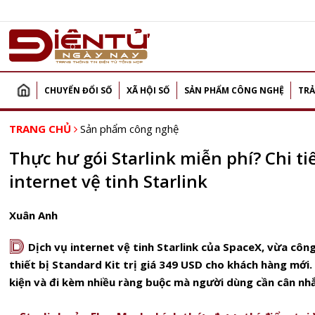
CHUYỂN ĐỔI SỐ
XÃ HỘI SỐ
SẢN PHẨM CÔNG NGHỆ
TRẢ
TRANG CHỦ
Sản phẩm công nghệ
Thực hư gói Starlink miễn phí? Chi tiế
internet vệ tinh Starlink
Xuân Anh
D
Dịch vụ internet vệ tinh Starlink của SpaceX, vừa côn
thiết bị Standard Kit trị giá 349 USD cho khách hàng mới
kiện và đi kèm nhiều ràng buộc mà người dùng cần cân nhắ