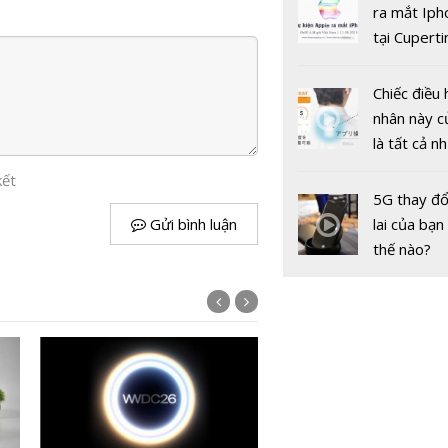
Tablet 6 v
gốc
ra mắt Iph
chính thức
tại Cuperti
ra mắt với 
California,
rẻ
Chiếc điều 
nhân này c
là tất cả n
bạn cần để
kết
sót qua m
5G thay đổ
nóng nực
Gửi bình luận
lai của bạn
thế nào?
ETF chip nhớ AI hút 5 tỷ
sau hơn một tháng ra mắ