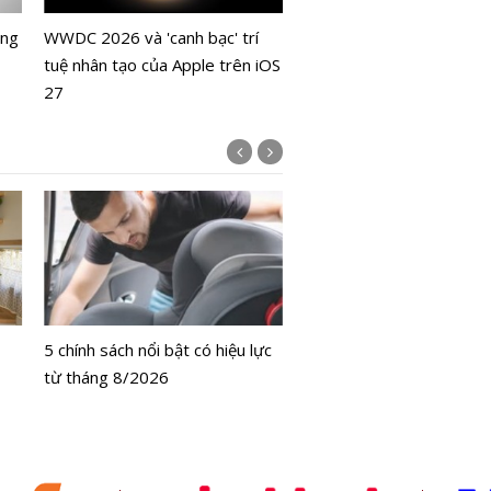
ông
WWDC 2026 và 'canh bạc' trí
tuệ nhân tạo của Apple trên iOS
27
Bộ Y tế chưa cấp phép l
bằng tế bào gốc người
5 chính sách nổi bật có hiệu lực
từ tháng 8/2026