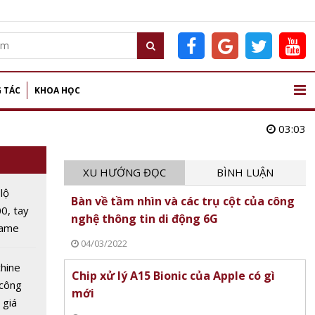
 TÁC
KHOA HỌC
03:03
XU HƯỚNG ĐỌC
BÌNH LUẬN
lộ
Bàn về tầm nhìn và các trụ cột của công
0, tay
nghệ thông tin di động 6G
game
04/03/2022
ới độ
 giây
hine
Chip xử lý A15 Bionic của Apple có gì
 công
mới
 giá