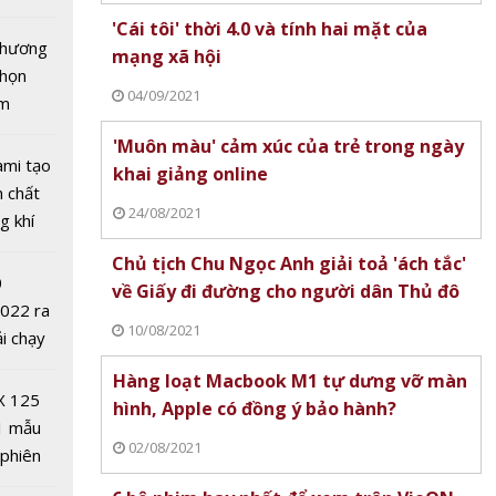
tô nhất
'Cái tôi' thời 4.0 và tính hai mặt của
 chương
mạng xã hội
chọn
04/09/2021
ăm
'Muôn màu' cảm xúc của trẻ trong ngày
ami tạo
khai giảng online
n chất
24/08/2021
g khí
ion:
Covid-
 của
Chủ tịch Chu Ngọc Anh giải toả 'ách tắc'
0
về Giấy đi đường cho người dân Thủ đô
2022 ra
10/08/2021
ải chạy
ởi điểm
Hàng loạt Macbook M1 tự dưng vỡ màn
0 nghìn
X 125
hình, Apple có đồng ý bảo hành?
1 mẫu
 A15
02/08/2021
 phiên
 Apple
 đua