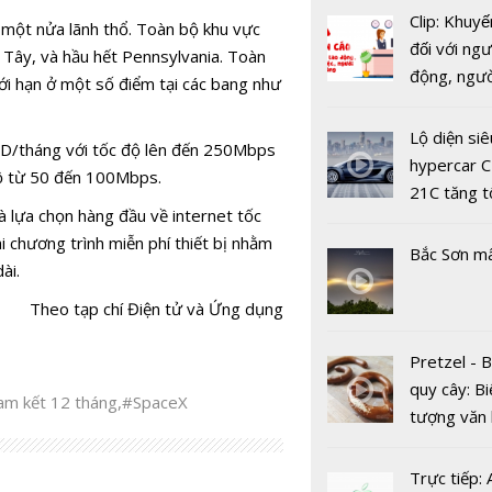
có gì mới
Clip: Khuyế
 một nửa lãnh thổ. Toàn bộ khu vực
đối với ngư
Tây, và hầu hết Pennsylvania. Toàn
động, ngư
i hạn ở một số điểm tại các bang như
việc, ngườ
hàng tại k
Lộ diện siê
 USD/tháng với tốc độ lên đến 250Mbps
vụ trong d
hypercar C
 độ từ 50 đến 100Mbps.
Top 5 ứng
Covid-19
21C tăng t
đặt đồ ăn 
à lựa chọn hàng đầu về internet tốc
100km/h c
không làm
 chương trình miễn phí thiết bị nhằm
2 giây
Bắc Sơn m
thất vọng
ài.
Theo tạp chí Điện tử và Ứng dụng
Pretzel - 
quy cây: Bi
am kết 12 tháng
,
#SpaceX
tượng văn
châu Âu với
Cặp đôi H
tranh cãi 
Trực tiếp: