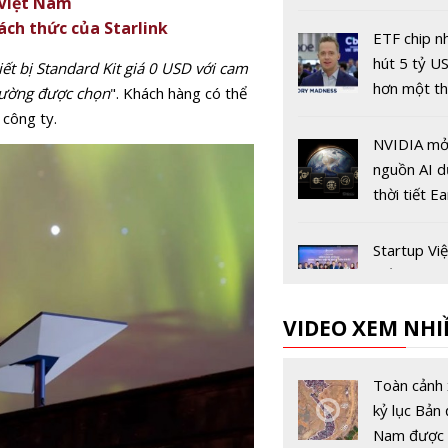
 Việt Nam
khởi điểm 2
ách thức của Starlink
đồng
ETF chip n
hút 5 tỷ U
iết bị Standard Kit giá 0 USD với cam
hơn một th
trường được chọn
". Khách hàng có thể
mắt
 công ty.
NVIDIA m
nguồn AI 
thời tiết Ea
Dự đoán b
ngày nhan
Startup Việ
60 lần
mắt hệ sinh
Loca AI: gi
VIDEO XEM NHI
giao tiếp t
cho người 
Keysight v
hợp tác cù
Toàn cảnh 
triển phươ
kỷ lục Bản 
pháp đo k
Nam được 