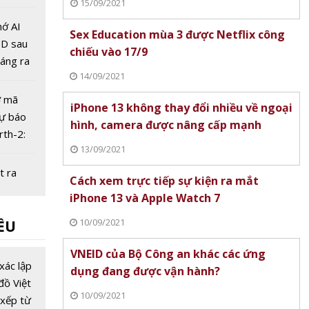
15/09/2021
7 triệu
hớ AI
Sex Education mùa 3 được Netflix công
SD sau
chiếu vào 17/9
áng ra
14/09/2021
ở mã
iPhone 13 không thay đổi nhiều về ngoại
dự báo
hình, camera được nâng cấp mạnh
rth-2:
13/09/2021
ão 15
h gấp
t ra
Cách xem trực tiếp sự kiện ra mắt
 thái
iPhone 13 và Apple Watch 7
ải pháp
10/09/2021
ỀU
oàn cầu
Việt
à Adi
VNEID của Bộ Công an khác các ứng
ng phát
xác lập
dụng đang được vận hành?
ng
đồ Việt
10/09/2021
iểm
xếp từ