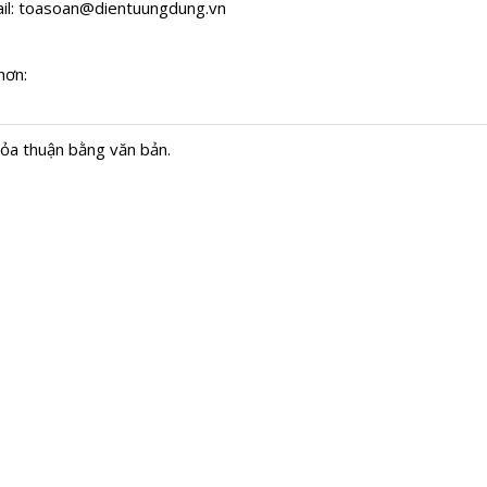
il:
toasoan@dientuungdung.vn
hơn:
hỏa thuận bằng văn bản.