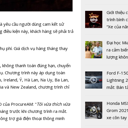
GMSL
nhiều xe ô 
năm 2022
Giới thiệu
trình bình 
và yêu cầu người dùng cam kết sử
“Xe của n
 điều kiện này, khách hàng sẽ phải trả
2022"
Đại học Mi
ụ phí. Giá dịch vụ hàng tháng thay
ra cảm biế
lượng khôn
Pin lithium-
phát hiện 
ỉ, không thanh toán đúng hạn, chuyển
Thế hệ pin
19
 vụ. Chương trình này áp dụng toàn
Ford F-15
tương lai
p, Ireland, Ý, Hà Lan, Na Uy, Ba Lan,
Lightning 
lia và New Zealand, chương trình chỉ
mắt: Bán t
điện giá kh
chưa đến 4
Honda MS
O của ProcureAM: "
Tôi vừa thích vừa
USD
Grom 202
tháng trước khi chương trình ra mắt.
Chip xử lý
xe côn tay
ông trợ giá điện thoại thông minh
Bionic của
bản đường