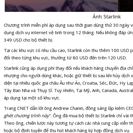
Ảnh: Starlink
Chương trình miễn phí áp dụng sau thời gian dùng thử 30 ngày 
dụng dịch vụ internet vệ tinh trong 12 tháng. Nếu không đáp ứng
349 USD cho bộ thiết bị.
Tại các khu vực có nhu cầu cao,
Starlink
còn thu thêm 100 USD ph
đổi theo từng khu vực, thường từ 80 USD đến trên 120 USD.
Starlink cũng áp dụng phí thay đổi nếu khách hàng chuyển địa ch
nhượng cho người dùng khác, hoặc giữ thiết bị sau khi hủy dịch
diện tại nhiều quốc gia châu Âu như Áo, Croatia, Séc, Đức, Hy Lạ
Tây Ban Nha và Thụy Sĩ. Tuy nhiên, Tại Mỹ, Anh, Canada, Austra
áp dụng tại một số khu vực.
Trang CNET dẫn lời ông Andrew Chanin, đồng sáng lập kiêm CE
ghét chương trình này
". Ông đã mua bộ thiết bị Starlink chỉ vài 
Theo ông, chiến lược này tương tự cách các nhà cung cấp viễn th
hoặc bộ định tuyến để thu hút khách hàng ký hợp đồng dịch vụ.