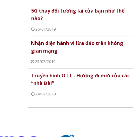
gaming cảm ứng đầu 
5G thay đổi tương lai của bạn như thế
thế giới
nào?
26/07/2019
Nhận diện hành vi lừa đảo trên không
gian mạng
25/07/2019
Truyền hình OTT - Hướng đi mới của các
àm đẹp
“nhà Đài”
Xiaomi ra mắt REDMI 17 Series
Làm chủ AI Agent, d
chính thức ra mắt, giá từ 5,5
tương lai xuất khẩu 
24/07/2019
triệu đồng
Alibaba.com