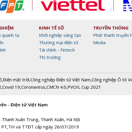
NGHIỆM
KINH TẾ SỐ
TRUYỀN THÔNG
i quanh ta
Khởi nghiệp sáng tạo
Phát thanh truyền 
ến
Thương mại điện tử
Media
ình
Tài chính - Fintech
Thị trường
ố
,
Điện mặt trời
,
Công nghiệp Điện tử Việt Nam
,
Công nghiệp Ô tô V
2
,
Covid 19
,
Coronavirus
,
CMCN 4.0
,
PVOIL Cup 2021
yến - Điện tử Việt Nam
, Thanh Xuân Trung, Thanh Xuân, Hà Nội
 PT,TH và TTĐT cấp ngày 26/07/2019