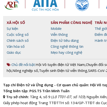
XÃ HỘI SỐ
SẢN PHẨM CÔNG NGHỆ
TRẢI 
Sự kiện
Mobile
Thế giớ
Cuộc sống số
Viễn thông
Điểm đ
Chính sách số
Điện tử tiêu dùng
Hành tr
Văn hóa số
Công nghệ thông tin
Giáo dục
Mẹo hay công nghệ
Chủ đề nổi bật:
Hội Vô tuyến điện tử Việt Nam
,
Chuyển đổi s
hội
,
Nông nghiệp số
,
Tuyển sinh Điện tử viễn thông
,
SARS-CoV-
Tạp chí Điện tử và Ứng dụng - Cơ quan chủ quản: Hội Vô tu
Tổng biên tập: PGS.TS Trần Minh Tuấn
Trụ sở chính:
Tầng 4, số 9 (
Lô TT01-07, số 103
) Nguyễn Xiển
Giấy phép hoạt động Trang TTĐTTH số: 134/GP-TTĐT do Cục