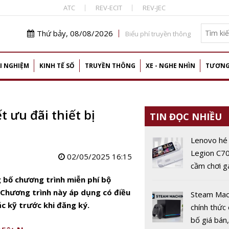
ATC
REV-ECIT
REV-JEC
Thứ bảy, 08/08/2026
Biểu phí truyền thông
I NGHIỆM
KINH TẾ SỐ
TRUYỀN THÔNG
XE - NGHE NHÌN
TƯƠNG
t ưu đãi thiết bị
TIN ĐỌC NHIỀU
Lenovo hé 
Legion C70
02/05/2025 16:15
cầm chơi 
đám mây v
g bố chương trình miễn phí bộ
trễ 10 mili
. Chương trình này áp dụng có điều
Steam Mac
c kỹ trước khi đăng ký.
chính thức
bố giá bán,