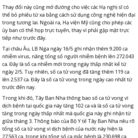
Thay đổi này cũng mở đường cho việc các Hạ nghị sĩ có
thể bỏ phiếu từ xa bằng cách sử dụng công nghệ hiện đại
trong tương lai. Ngoài ra, Hạ viện Mỹ cũng cho phép các
ủy ban có thể họp trực tuyến, thay vì phải gặp mặt trực
tiếp như trước đây.
Tại châu Âu, LB Nga ngày 16/5 ghi nhận thêm 9.200 ca
nhiễm virus, nâng tổng số người nhiễm bệnh lên 272.043
ca. Đây là số ca nhiễm mới trong ngày thấp nhất kể từ
ngày 2/5. Tuy nhiên, số ca tử vong đã tăng thêm 119 ca
lên 2.537 ca. Đây là số ca tử vong trong ngày cao nhất từ
trước đến nay.
Trong khi đó, Tây Ban Nha thông bao số ca tử vong vì
dịch bệnh tại quốc gia này tăng 102 ca và là số ca tử vong
tăng trong ngày thấp nhất mà quốc gia này ghi nhận từ
giữa tháng 3. Thông báo của Bộ Y tế Tây Ban Nha nêu rõ
tổng số ca tử vong vì dịch bệnh của nước này hiện là
27.563 ca, trong khi tổng số ca mắc bệnh là 230.698 ca.