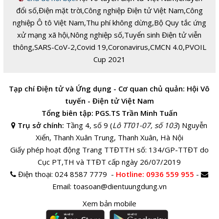
đổi số
,
Điện mặt trời
,
Công nghiệp Điện tử Việt Nam
,
Công
nghiệp Ô tô Việt Nam
,
Thu phí không dừng
,
Bộ Quy tắc ứng
xử mạng xã hội
,
Nông nghiệp số
,
Tuyển sinh Điện tử viễn
thông
,
SARS-CoV-2
,
Covid 19
,
Coronavirus
,
CMCN 4.0
,
PVOIL
Cup 2021
Tạp chí Điện tử và Ứng dụng - Cơ quan chủ quản: Hội Vô
tuyến - Điện tử Việt Nam
Tổng biên tập: PGS.TS Trần Minh Tuấn
Trụ sở chính:
Tầng 4, số 9 (
Lô TT01-07, số 103
) Nguyễn
Xiển, Thanh Xuân Trung, Thanh Xuân, Hà Nội
Giấy phép hoạt động Trang TTĐTTH số: 134/GP-TTĐT do
Cục PT,TH và TTĐT cấp ngày 26/07/2019
Điện thoại:
024 8587 7779 -
Hotline
: 0936 559 955
-
Email:
toasoan@dientuungdung.vn
Xem bản mobile