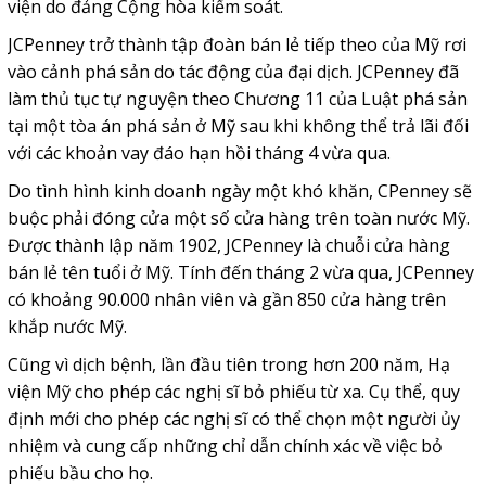
viện do đảng Cộng hòa kiểm soát.
JCPenney trở thành tập đoàn bán lẻ tiếp theo của Mỹ rơi
vào cảnh phá sản do tác động của đại dịch. JCPenney đã
làm thủ tục tự nguyện theo Chương 11 của Luật phá sản
tại một tòa án phá sản ở Mỹ sau khi không thể trả lãi đối
với các khoản vay đáo hạn hồi tháng 4 vừa qua.
Do tình hình kinh doanh ngày một khó khăn, CPenney sẽ
buộc phải đóng cửa một số cửa hàng trên toàn nước Mỹ.
Được thành lập năm 1902, JCPenney là chuỗi cửa hàng
bán lẻ tên tuổi ở Mỹ. Tính đến tháng 2 vừa qua, JCPenney
có khoảng 90.000 nhân viên và gần 850 cửa hàng trên
khắp nước Mỹ.
Cũng vì dịch bệnh, lần đầu tiên trong hơn 200 năm, Hạ
viện Mỹ cho phép các nghị sĩ bỏ phiếu từ xa. Cụ thể, quy
định mới cho phép các nghị sĩ có thể chọn một người ủy
nhiệm và cung cấp những chỉ dẫn chính xác về việc bỏ
phiếu bầu cho họ.