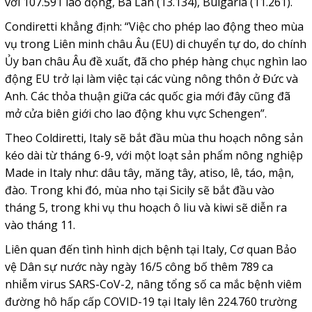
với 107.591 lao động, Ba Lan (13.134), Bulgaria (11.261).
Condiretti khẳng định: “Việc cho phép lao động theo mùa
vụ trong Liên minh châu Âu (EU) di chuyển tự do, do chính
Ủy ban châu Âu đề xuất, đã cho phép hàng chục nghìn lao
động EU trở lại làm việc tại các vùng nông thôn ở Đức và
Anh. Các thỏa thuận giữa các quốc gia mới đây cũng đã
mở cửa biên giới cho lao động khu vực Schengen”.
Theo Coldiretti, Italy sẽ bắt đầu mùa thu hoạch nông sản
kéo dài từ tháng 6-9, với một loạt sản phẩm nông nghiệp
Made in Italy như: dâu tây, măng tây, atiso, lê, táo, mận,
đào. Trong khi đó, mùa nho tại Sicily sẽ bắt đầu vào
tháng 5, trong khi vụ thu hoạch ô liu và kiwi sẽ diễn ra
vào tháng 11.
Liên quan đến tình hình dịch bệnh tại Italy, Cơ quan Bảo
vệ Dân sự nước này ngày 16/5 công bố thêm 789 ca
nhiễm virus SARS-CoV-2, nâng tổng số ca mắc bệnh viêm
đường hô hấp cấp COVID-19 tại Italy lên 224.760 trường