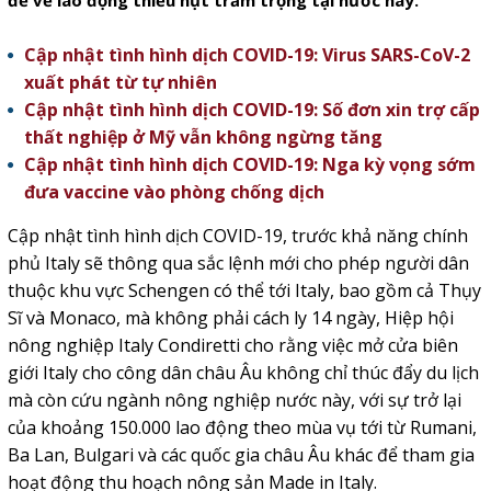
đề về lao động thiếu hụt trầm trọng tại nước này.
Cập nhật tình hình dịch COVID-19: Virus SARS-CoV-2
xuất phát từ tự nhiên
Cập nhật tình hình dịch COVID-19: Số đơn xin trợ cấp
thất nghiệp ở Mỹ vẫn không ngừng tăng
Cập nhật tình hình dịch COVID-19: Nga kỳ vọng sớm
đưa vaccine vào phòng chống dịch
Cập nhật tình hình dịch COVID-19, trước khả năng chính
phủ Italy sẽ thông qua sắc lệnh mới cho phép người dân
thuộc khu vực Schengen có thể tới Italy, bao gồm cả Thụy
Sĩ và Monaco, mà không phải cách ly 14 ngày, Hiệp hội
nông nghiệp Italy Condiretti cho rằng việc mở cửa biên
giới Italy cho công dân châu Âu không chỉ thúc đẩy du lịch
mà còn cứu ngành nông nghiệp nước này, với sự trở lại
của khoảng 150.000 lao động theo mùa vụ tới từ Rumani,
Ba Lan, Bulgari và các quốc gia châu Âu khác để tham gia
hoạt động thu hoạch nông sản Made in Italy.