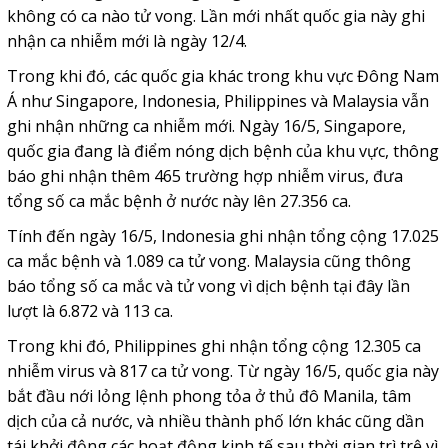
không có ca nào tử vong. Lần mới nhất quốc gia này ghi
nhận ca nhiễm mới là ngày 12/4.
Trong khi đó, các quốc gia khác trong khu vực Đông Nam
Á như Singapore, Indonesia, Philippines và Malaysia vẫn
ghi nhận những ca nhiễm mới. Ngày 16/5, Singapore,
quốc gia đang là điểm nóng dịch bệnh của khu vực, thông
báo ghi nhận thêm 465 trường hợp nhiễm virus, đưa
tổng số ca mắc bệnh ở nước này lên 27.356 ca.
Tính đến ngày 16/5, Indonesia ghi nhận tổng cộng 17.025
ca mắc bệnh và 1.089 ca tử vong. Malaysia cũng thông
báo tổng số ca mắc và tử vong vì dịch bệnh tại đây lần
lượt là 6.872 và 113 ca.
Trong khi đó, Philippines ghi nhận tổng cộng 12.305 ca
nhiễm virus và 817 ca tử vong. Từ ngày 16/5, quốc gia này
bắt đầu nới lỏng lệnh phong tỏa ở thủ đô Manila, tâm
dịch của cả nước, và nhiều thành phố lớn khác cũng dần
tái khởi động các hoạt động kinh tế sau thời gian trì trệ vì