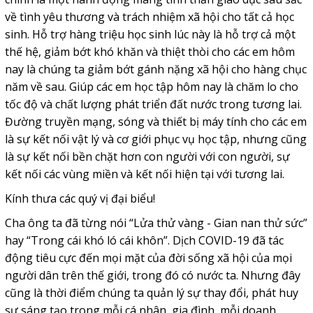
về tình yêu thương và trách nhiệm xã hội cho tất cả học
sinh. Hỗ trợ hàng triệu học sinh lúc này là hỗ trợ cả một
thế hệ, giảm bớt khó khăn và thiệt thòi cho các em hôm
nay là chúng ta giảm bớt gánh nặng xã hội cho hàng chục
năm về sau. Giúp các em học tập hôm nay là chăm lo cho
tốc độ và chất lượng phát triển đất nước trong tương lai.
Đường truyền mạng, sóng và thiết bị máy tính cho các em
là sự kết nối vật lý và cơ giới phục vụ học tập, nhưng cũng
là sự kết nối bền chặt hơn con người với con người, sự
kết nối các vùng miền và kết nối hiện tại với tương lai.
Kính thưa các quý vị đại biểu!
Cha ông ta đã từng nói “Lửa thử vàng - Gian nan thử sức”
hay “Trong cái khó ló cái khôn”. Dịch COVID-19 đã tác
động tiêu cực đến mọi mặt của đời sống xã hội của mọi
người dân trên thế giới, trong đó có nước ta. Nhưng đây
cũng là thời điểm chúng ta quản lý sự thay đổi, phát huy
sự sáng tạo trong mỗi cá nhân, gia đình, mỗi doanh