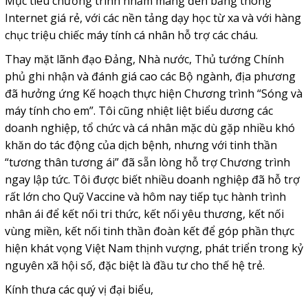
Mục tiêu chương trình nhằm mang đến băng thông
Internet giá rẻ, với các nền tảng dạy học từ xa và với hàng
chục triệu chiếc máy tính cá nhân hỗ trợ các cháu.
Thay mặt lãnh đạo Đảng, Nhà nước, Thủ tướng Chính
phủ ghi nhận và đánh giá cao các Bộ ngành, địa phương
đã hưởng ứng Kế hoạch thực hiện Chương trình “Sóng và
máy tính cho em”. Tôi cũng nhiệt liệt biểu dương các
doanh nghiệp, tổ chức và cá nhân mặc dù gặp nhiều khó
khăn do tác động của dịch bệnh, nhưng với tinh thần
“tương thân tương ái” đã sẵn lòng hỗ trợ Chương trình
ngay lập tức. Tôi được biết nhiều doanh nghiệp đã hỗ trợ
rất lớn cho Quỹ Vaccine và hôm nay tiếp tục hành trình
nhân ái để kết nối tri thức, kết nối yêu thương, kết nối
vùng miền, kết nối tinh thần đoàn kết để góp phần thực
hiện khát vọng Việt Nam thịnh vượng, phát triển trong kỷ
nguyên xã hội số, đặc biệt là đầu tư cho thế hệ trẻ.
Kính thưa các quý vị đại biểu,