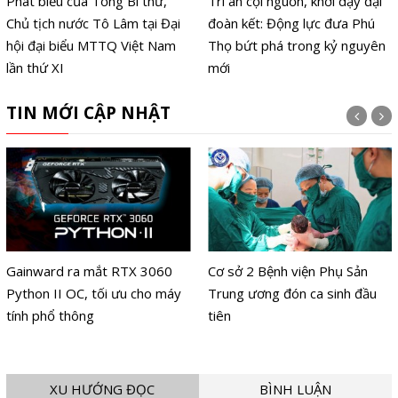
Phát biểu của Tổng Bí thư,
Tri ân cội nguồn, khơi dậy đại
Chủ tịch nước Tô Lâm tại Đại
đoàn kết: Động lực đưa Phú
hội đại biểu MTTQ Việt Nam
Thọ bứt phá trong kỷ nguyên
lần thứ XI
mới
TIN MỚI CẬP NHẬT
Gainward ra mắt RTX 3060
Cơ sở 2 Bệnh viện Phụ Sản
Python II OC, tối ưu cho máy
Trung ương đón ca sinh đầu
tính phổ thông
tiên
XU HƯỚNG ĐỌC
BÌNH LUẬN