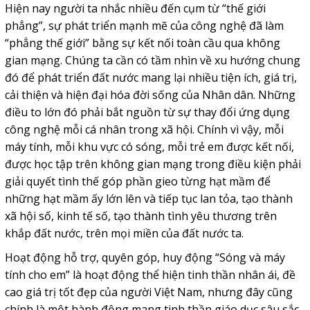
Hiện nay người ta nhắc nhiều đến cụm từ “thế giới
phẳng”, sự phát triển mạnh mẽ của công nghệ đã làm
“phẳng thế giới” bằng sự kết nối toàn cầu qua không
gian mạng. Chúng ta cần có tầm nhìn về xu hướng chung
đó để phát triển đất nước mang lại nhiều tiện ích, giá trị,
cải thiện và hiện đại hóa đời sống của Nhân dân. Những
điều to lớn đó phải bắt nguồn từ sự thay đổi ứng dụng
công nghệ mỗi cá nhân trong xã hội. Chính vì vậy, mỗi
máy tính, mỗi khu vực có sóng, mỗi trẻ em được kết nối,
được học tập trên không gian mạng trong điều kiện phải
giải quyết tình thế góp phần gieo từng hạt mầm để
những hạt mầm ấy lớn lên và tiếp tục lan tỏa, tạo thành
xã hội số, kinh tế số, tạo thành tình yêu thương trên
khắp đất nước, trên mọi miền của đất nước ta.
Hoạt động hỗ trợ, quyên góp, huy động “Sóng và máy
tính cho em” là hoạt động thể hiện tinh thần nhân ái, đề
cao giá trị tốt đẹp của người Việt Nam, nhưng đây cũng
chính là một hành động mang tinh thần giáo dục sâu sắc