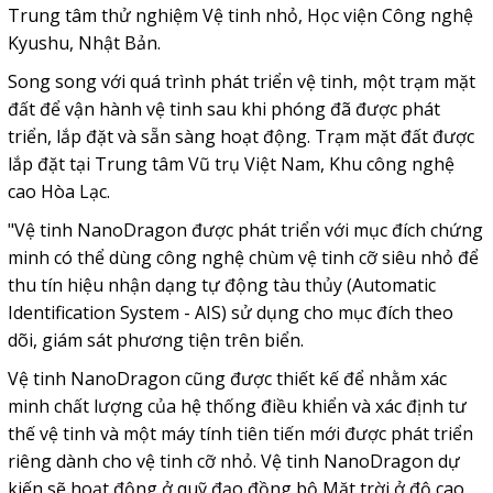
Trung tâm thử nghiệm Vệ tinh nhỏ, Học viện Công nghệ
Kyushu, Nhật Bản.
Song song với quá trình phát triển vệ tinh, một trạm mặt
đất để vận hành vệ tinh sau khi phóng đã được phát
triển, lắp đặt và sẵn sàng hoạt động. Trạm mặt đất được
lắp đặt tại Trung tâm Vũ trụ Việt Nam, Khu công nghệ
cao Hòa Lạc.
"Vệ tinh NanoDragon được phát triển với mục đích chứng
minh có thể dùng công nghệ chùm vệ tinh cỡ siêu nhỏ để
thu tín hiệu nhận dạng tự động tàu thủy (Automatic
Identification System - AIS) sử dụng cho mục đích theo
dõi, giám sát phương tiện trên biển.
Vệ tinh NanoDragon cũng được thiết kế để nhằm xác
minh chất lượng của hệ thống điều khiển và xác định tư
thế vệ tinh và một máy tính tiên tiến mới được phát triển
riêng dành cho vệ tinh cỡ nhỏ. Vệ tinh NanoDragon dự
kiến sẽ hoạt động ở quỹ đạo đồng bộ Mặt trời ở độ cao