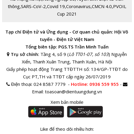
thông
,
SARS-CoV-2
,
Covid 19
,
Coronavirus
,
CMCN 4.0
,
PVOIL
Cup 2021
Tạp chí Điện tử và Ứng dụng - Cơ quan chủ quản: Hội Vô
tuyến - Điện tử Việt Nam
Tổng biên tập: PGS.TS Trần Minh Tuấn
Trụ sở chính:
Tầng 4, số 9 (
Lô TT01-07, số 103
) Nguyễn
Xiển, Thanh Xuân Trung, Thanh Xuân, Hà Nội
Giấy phép hoạt động Trang TTĐTTH số: 134/GP-TTĐT do
Cục PT,TH và TTĐT cấp ngày 26/07/2019
Điện thoại:
024 8587 7779 -
Hotline
: 0936 559 955
-
Email:
toasoan@dientuungdung.vn
Xem bản mobile
Like để theo dõi nhiều hơn: