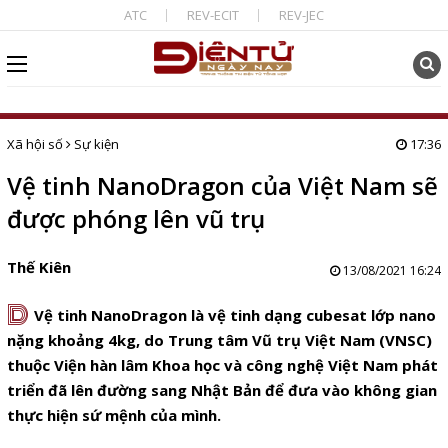
ATC
REV-ECIT
REV-JEC
Xã hội số
Sự kiện
17:36
Vệ tinh NanoDragon của Việt Nam sẽ
được phóng lên vũ trụ
Thế Kiên
13/08/2021 16:24
D
V
ệ tinh NanoDragon là vệ tinh dạng cubesat lớp nano
nặng khoảng 4kg, do Trung tâm Vũ trụ Việt Nam (VNSC
)
thuộc Viện hàn lâm Khoa học và công nghệ Việt Nam phát
triển đã lên đường sang Nhật Bản để đưa vào không gian
thực hiện sứ mệnh của mình.