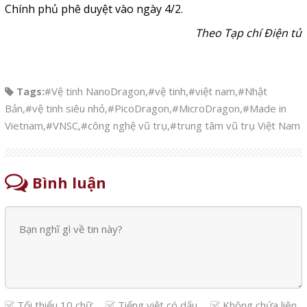
Chính phủ phê duyệt vào ngày 4/2.
Theo Tạp chí Điện tử
Tags:
#Vệ tinh NanoDragon
,
#vệ tinh
,
#việt nam
,
#Nhật
Bản
,
#vệ tinh siêu nhỏ
,
#PicoDragon
,
#MicroDragon
,
#Made in
Vietnam
,
#VNSC
,
#công nghệ vũ trụ
,
#trung tâm vũ trụ Việt Nam
Bình luận
Tối thiểu 10 chữ
Tiếng việt có dấu
Không chứa liên