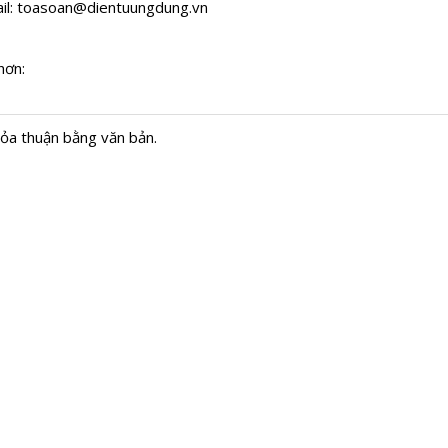
il:
toasoan@dientuungdung.vn
hơn:
hỏa thuận bằng văn bản.