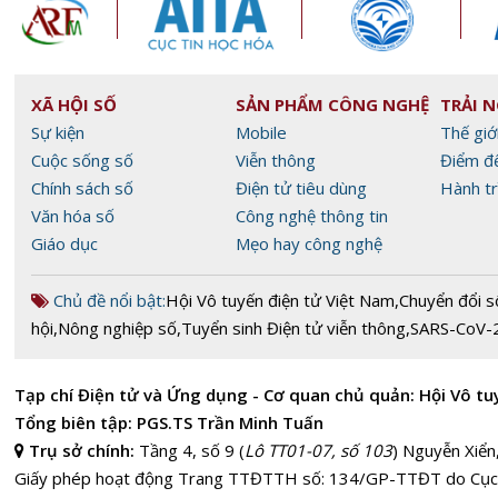
XÃ HỘI SỐ
SẢN PHẨM CÔNG NGHỆ
TRẢI 
Sự kiện
Mobile
Thế giớ
Cuộc sống số
Viễn thông
Điểm đ
Chính sách số
Điện tử tiêu dùng
Hành tr
Văn hóa số
Công nghệ thông tin
Giáo dục
Mẹo hay công nghệ
Chủ đề nổi bật:
Hội Vô tuyến điện tử Việt Nam
,
Chuyển đổi s
hội
,
Nông nghiệp số
,
Tuyển sinh Điện tử viễn thông
,
SARS-CoV-
Tạp chí Điện tử và Ứng dụng - Cơ quan chủ quản: Hội Vô tu
Tổng biên tập: PGS.TS Trần Minh Tuấn
Trụ sở chính:
Tầng 4, số 9 (
Lô TT01-07, số 103
) Nguyễn Xiển
Giấy phép hoạt động Trang TTĐTTH số: 134/GP-TTĐT do Cục