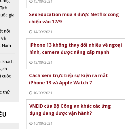
 đăng
15/09/2021
 địch
Sex Education mùa 3 được Netflix công
uốc gia
chiếu vào 17/9
Dân lần
ết nối
14/09/2021
 và
iPhone 13 không thay đổi nhiều về ngoại
t Nam -
hình, camera được nâng cấp mạnh
026
m khách
13/09/2021
mạch
Cách xem trực tiếp sự kiện ra mắt
ại cuộc
iPhone 13 và Apple Watch 7
g mại
ệt Nam
c thử
10/09/2021
 xe
VNEID của Bộ Công an khác các ứng
êu
dụng đang được vận hành?
ỀU
t 70%
3 phút
iệt
10/09/2021