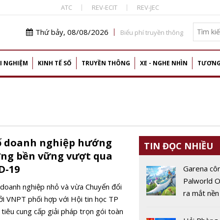
ATC
REV-ECIT
REV-JEC
Thứ bảy, 08/08/2026
Biểu phí truyền thông
I NGHIỆM
KINH TẾ SỐ
TRUYỀN THÔNG
XE - NGHE NHÌN
TƯƠNG
a
ố doanh nghiệp hướng
TIN ĐỌC NHIỀU
ởng bền vững vượt qua
D-19
Garena cô
Palworld O
 doanh nghiệp nhỏ và vừa Chuyển đổi
ra mắt nền
ởi VNPT phối hợp với Hội tin học TP
động vào 
iêu cung cấp giải pháp trọn gói toàn
2026