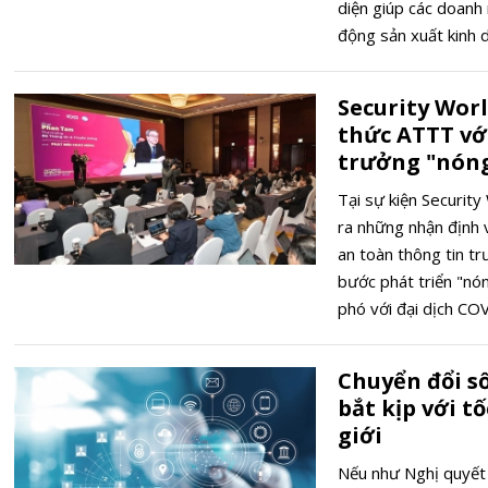
diện giúp các doanh 
động sản xuất kinh 
Security Wor
thức ATTT vớ
trưởng "nóng
Tại sự kiện Securit
ra những nhận định v
an toàn thông tin t
bước phát triển "nó
phó với đại dịch CO
Chuyển đổi s
bắt kịp với t
giới
Nếu như Nghị quyết 