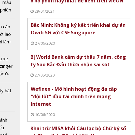
6 bộ phim hay nhất để xem trên VieON
1 mẫu
ung ra 4
 phiên
29/01/2021
p
 đua
trước
Bắc Ninh: Không ký kết triển khai dự án
n cáo
học mới
Owifi 5G với CSE Singapore
ời lao
ời làm
27/06/2020
i bán
hu dịch
Bị World Bank cấm dự thầu 7 năm, công
u xe
ịch
ty Sao Bắc Đẩu thừa nhận sai sót
zinger
ốc 0-
27/06/2020
hưa tới
Wefinex - Mô hình hoạt động đa cấp
ây hát
"đội lốt" đầu tài chính trên mạng
internet
K phát
ơn mới
10/06/2020
Bánh
 tên
ểu
Khai trừ MISA khỏi Câu lạc bộ Chữ ký số
m'