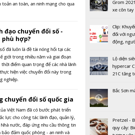
USD
Grom 202
n toản an toàn, an ninh mạng cho qua
AI, ASUS t
xe côn tay
mẫu lapto
bản đường
Vivobook 
Clip: Khuyế
thềm năm 
 đạo chuyển đổi số -
đối với ngư
 phù hợp?
động, ngư
ố đã luôn là đề tài nóng hổi tại các
việc, ngườ
hế giới trong nhiều năm và giai đoạn
hàng tại k
Lộ diện siê
 thời điểm quan trọng để các nhà lãnh
vụ trong d
hypercar C
thực hiện việc chuyển đổi này trong
Covid-19
21C tăng t
g nghiệp.
100km/h c
2 giây
Bắc Sơn m
g chuyển đổi số quốc gia
BLACKPIN
của Việt Nam đã có bước phát triển
hành đĩa đ
c lực cho công tác lãnh đạo, quản lý,
Pretzel - 
nhất mang
 Nhà nước, đáp ứng nhu cầu thông tin
quy cây: Bi
'Pink Veno
n bảo đảm quốc phòng - an ninh và