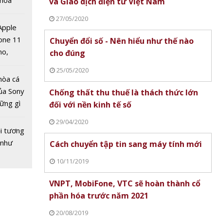
 hoá
và Giao dịch điện tử Việt Nam
 nhiều
27/05/2020
về nguồn
 Apple
one 11
Chuyển đổi số - Nên hiểu như thế nào
no,
cho đúng
 vàng
 Mỹ
nước
25/05/2020
 Cơ hội
hòa cá
ủa Sony
Chống thất thu thuế là thách thức lớn
hững gì
đối với nền kinh tế số
 sống
29/04/2020
ùa hè
i tương
 như
Cách chuyển tập tin sang máy tính mới
10/11/2019
VNPT, MobiFone, VTC sẽ hoàn thành cổ
 vàng
phần hóa trước năm 2021
nước
20/08/2019