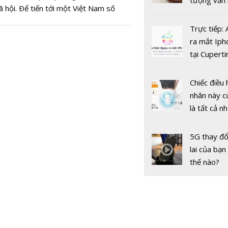
tượng văn
xã hội. Ðể tiến tới một Việt Nam số
châu Âu với
 việc bảo đảm an toàn thông tin trong
tranh cãi 
Trực tiếp:
gia là nhiệm vụ trọng tâm cần làm
gốc
ra mắt Iph
tại Cuperti
Dự báo giá
California,
SJC trong 
ngày 17/5:
Chiếc điều 
‘bùng nổ’
nhân này c
là tất cả n
bạn cần để
sót qua m
5G thay đổ
nóng nực
lai của bạn
thế nào?
Dự báo giá
SJC trong 