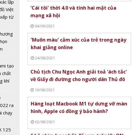
ung
xác lập
'Cái tôi' thời 4.0 và tính hai mặt của
 cường
đồ Việt
mạng xã hội
u tra,
xếp từ
 lậu,
tô nhất
04/09/2021
hương
 chương
'Muôn màu' cảm xúc của trẻ trong ngày
chọn
khai giảng online
ăm
24/08/2021
ami tạo
Chủ tịch Chu Ngọc Anh giải toả 'ách tắc'
n chất
về Giấy đi đường cho người dân Thủ đô
g khí
Covid-
10/08/2021
0
Hàng loạt Macbook M1 tự dưng vỡ màn
2022 ra
hình, Apple có đồng ý bảo hành?
ải chạy
ởi điểm
02/08/2021
 dải
0 nghìn
X 125
laptop