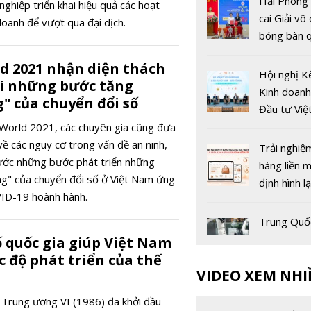
Hải Phòng
nghiệp triển khai hiệu quả các hoạt
cai Giải vô
doanh để vượt qua đại dịch.
bóng bàn q
Báo Nhân 
ld 2021 nhận diện thách
thứ 44
Hội nghị K
i những bước tăng
Kinh doanh
" của chuyển đổi số
Đầu tư Việ
Quốc tế 2
y World 2021, các chuyên gia cũng đưa
ề các nguy cơ trong vấn đề an ninh,
Trải nghiệ
rước những bước phát triển những
hàng liền 
ng" của chuyển đổi số ở Việt Nam ứng
định hình l
VID-19 hoành hành.
đua thươn
điện tử Vi
Trung Quố
nghiệm pin
ố quốc gia giúp Việt Nam
điện sạc si
ốc độ phát triển của thế
VIDEO XEM NHI
nhanh, đạ
trong hơn 
Hải quan V
Trung ương VI (1986) đã khởi đầu