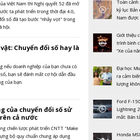
Nam và Tr
Toàn cảnh 
của Việt Nam thì Nghị quyết 52 đã mở
Quốc tăng
kỷ lục Bản 
ớc ta phát triển trong thời đại 4.0,
hợp tác điề
Nam được 
đổi số đã tạo bước "nhảy vọt" trong
chống buôn
nhiều xe ô 
ã hội.
gian lận t
năm 2022
Giới thiệu
mại
trình bình 
 vật: Chuyển đổi số hay là
“Xe của n
2022"
ng nếu doanh nghiệp của bạn chưa có
Đại học Mi
 số, bạn sẽ đánh mất cơ hội dẫn đầu
ra cảm biế
ng của bạn.
lượng khôn
phát hiện 
19
Ford F-15
g của chuyển đổi số sử
Lightning 
rên cả nước
mắt: Bán t
điện giá kh
ng chiến lược phát triển CNTT "Make
Hoàn thiện
chưa đến 4
Honda MS
 dựng bộ quy chuẩn chung áp dụng
sản phẩm 