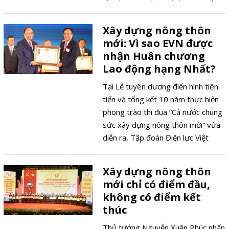
hợp với giống cây trồng nào, nguồn
sản lượng ra sao… Đây chính là cơ
Xây dựng nông thôn
sở dữ liệu quan trọng giúp người
mới: Vì sao EVN được
dân và doanh nghiệp triển khai, quy
nhận Huân chương
hoạch cây trồng vật nuôi cho phù
Lao động hạng Nhất?
hợp.
Tại Lễ tuyên dương điển hình tiên
tiến và tổng kết 10 năm thực hiện
phong trào thi đua “Cả nước chung
sức xây dựng nông thôn mới” vừa
diễn ra, Tập đoàn Điện lực Việt
Nam (EVN) vinh được đón nhận
Huân chương Lao động hạng Nhất
Xây dựng nông thôn
vì những đóng góp xuất sắc trong
mới chỉ có điểm đầu,
phong trào thi đua 10 năm qua.
không có điểm kết
thúc
Thủ tướng Nguyễn Xuân Phúc nhấn