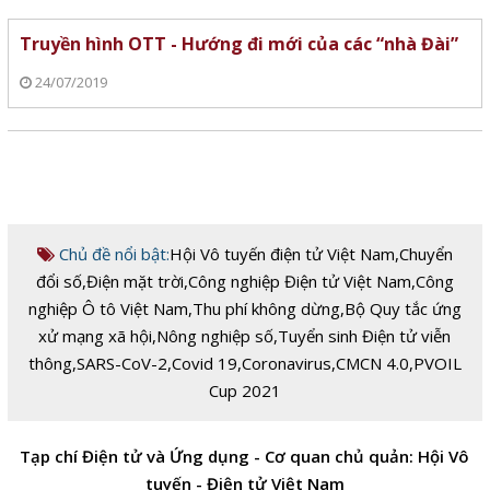
Truyền hình OTT - Hướng đi mới của các “nhà Đài”
24/07/2019
Chủ đề nổi bật:
Hội Vô tuyến điện tử Việt Nam
,
Chuyển
đổi số
,
Điện mặt trời
,
Công nghiệp Điện tử Việt Nam
,
Công
nghiệp Ô tô Việt Nam
,
Thu phí không dừng
,
Bộ Quy tắc ứng
xử mạng xã hội
,
Nông nghiệp số
,
Tuyển sinh Điện tử viễn
thông
,
SARS-CoV-2
,
Covid 19
,
Coronavirus
,
CMCN 4.0
,
PVOIL
Cup 2021
Tạp chí Điện tử và Ứng dụng - Cơ quan chủ quản: Hội Vô
tuyến - Điện tử Việt Nam