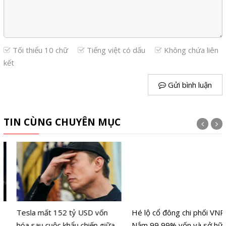
Tối thiểu 10 chữ
Tiếng việt có dấu
Không chứa liên
kết
Gửi bình luận
TIN CÙNG CHUYÊN MỤC
Tesla mất 152 tỷ USD vốn
Hé lộ cổ đông chi phối VNPAY:
hóa sau cuộc khẩu chiến giữa
Nắm 99,99% vốn và sở hữu