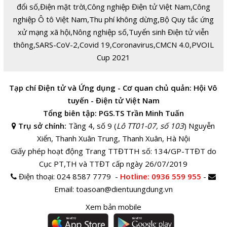
đổi số
,
Điện mặt trời
,
Công nghiệp Điện tử Việt Nam
,
Công
nghiệp Ô tô Việt Nam
,
Thu phí không dừng
,
Bộ Quy tắc ứng
xử mạng xã hội
,
Nông nghiệp số
,
Tuyển sinh Điện tử viễn
thông
,
SARS-CoV-2
,
Covid 19
,
Coronavirus
,
CMCN 4.0
,
PVOIL
Cup 2021
Tạp chí Điện tử và Ứng dụng - Cơ quan chủ quản: Hội Vô
tuyến - Điện tử Việt Nam
Tổng biên tập: PGS.TS Trần Minh Tuấn
Trụ sở chính:
Tầng 4, số 9 (
Lô TT01-07, số 103
) Nguyễn
Xiển, Thanh Xuân Trung, Thanh Xuân, Hà Nội
Giấy phép hoạt động Trang TTĐTTH số: 134/GP-TTĐT do
Cục PT,TH và TTĐT cấp ngày 26/07/2019
Điện thoại:
024 8587 7779 -
Hotline
: 0936 559 955
-
Email:
toasoan@dientuungdung.vn
Xem bản mobile