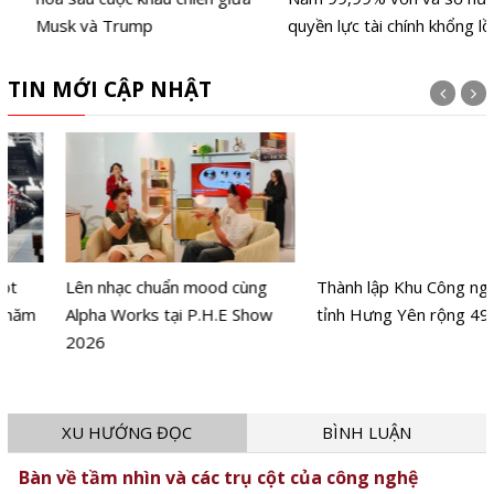
Musk và Trump
quyền lực tài chính khổng lồ
TIN MỚI CẬP NHẬT
Lên nhạc chuẩn mood cùng
Thành lập Khu Công nghệ cao
Alpha Works tại P.H.E Show
tỉnh Hưng Yên rộng 496,1 ha
2026
XU HƯỚNG ĐỌC
BÌNH LUẬN
Bàn về tầm nhìn và các trụ cột của công nghệ