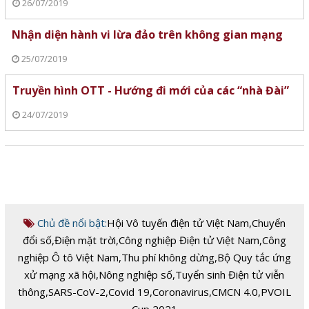
26/07/2019
Nhận diện hành vi lừa đảo trên không gian mạng
25/07/2019
Truyền hình OTT - Hướng đi mới của các “nhà Đài”
24/07/2019
Chủ đề nổi bật:
Hội Vô tuyến điện tử Việt Nam
,
Chuyển
đổi số
,
Điện mặt trời
,
Công nghiệp Điện tử Việt Nam
,
Công
nghiệp Ô tô Việt Nam
,
Thu phí không dừng
,
Bộ Quy tắc ứng
xử mạng xã hội
,
Nông nghiệp số
,
Tuyển sinh Điện tử viễn
thông
,
SARS-CoV-2
,
Covid 19
,
Coronavirus
,
CMCN 4.0
,
PVOIL
Cup 2021