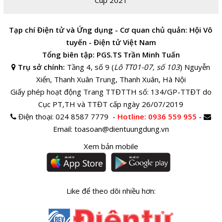
Tạp chí Điện tử và Ứng dụng - Cơ quan chủ quản: Hội Vô
tuyến - Điện tử Việt Nam
Tổng biên tập: PGS.TS Trần Minh Tuấn
Trụ sở chính:
Tầng 4, số 9 (
Lô TT01-07, số 103
) Nguyễn
Xiển, Thanh Xuân Trung, Thanh Xuân, Hà Nội
Giấy phép hoạt động Trang TTĐTTH số: 134/GP-TTĐT do
Cục PT,TH và TTĐT cấp ngày 26/07/2019
Điện thoại:
024 8587 7779 -
Hotline
: 0936 559 955
-
Email:
toasoan@dientuungdung.vn
Xem bản mobile
Like để theo dõi nhiều hơn: