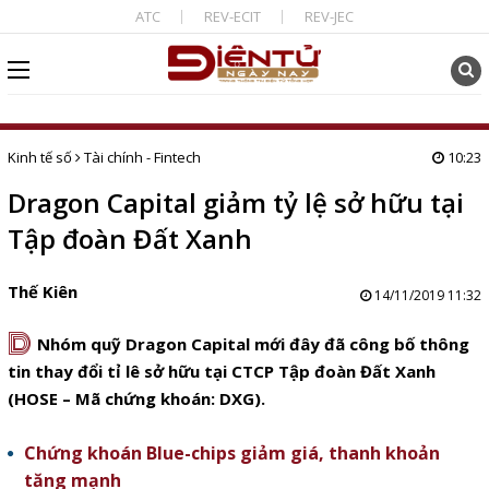
ATC
REV-ECIT
REV-JEC
Kinh tế số
Tài chính - Fintech
10:23
Dragon Capital giảm tỷ lệ sở hữu tại
Tập đoàn Đất Xanh
Thế Kiên
14/11/2019 11:32
D
Nhóm quỹ Dragon Capital mới đây đã công bố thông
tin thay đổi tỉ lê sở hữu tại CTCP Tập đoàn Đất Xanh
(HOSE – Mã chứng khoán: DXG).
Chứng khoán Blue-chips giảm giá, thanh khoản
tăng mạnh