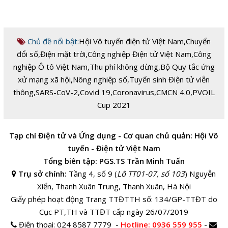
Chủ đề nổi bật:
Hội Vô tuyến điện tử Việt Nam
,
Chuyển
đổi số
,
Điện mặt trời
,
Công nghiệp Điện tử Việt Nam
,
Công
nghiệp Ô tô Việt Nam
,
Thu phí không dừng
,
Bộ Quy tắc ứng
xử mạng xã hội
,
Nông nghiệp số
,
Tuyển sinh Điện tử viễn
thông
,
SARS-CoV-2
,
Covid 19
,
Coronavirus
,
CMCN 4.0
,
PVOIL
Cup 2021
Tạp chí Điện tử và Ứng dụng - Cơ quan chủ quản: Hội Vô
tuyến - Điện tử Việt Nam
Tổng biên tập: PGS.TS Trần Minh Tuấn
Trụ sở chính:
Tầng 4, số 9 (
Lô TT01-07, số 103
) Nguyễn
Xiển, Thanh Xuân Trung, Thanh Xuân, Hà Nội
Giấy phép hoạt động Trang TTĐTTH số: 134/GP-TTĐT do
Cục PT,TH và TTĐT cấp ngày 26/07/2019
Điện thoại:
024 8587 7779 -
Hotline
: 0936 559 955
-