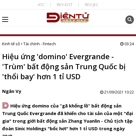
ATC
REV-ECIT
REV-JEC
Kinh tế số
Tài chính - Fintech
03:24
Hiệu ứng 'domino' Evergrande -
'Trùm' bất động sản Trung Quốc bị
'thổi bay' hơn 1 tỉ USD
Ngân Vy
21/09/2021 10:22
D
Hiệu ứng domino của “gã khổng lồ” bất động sản
Trung Quốc Evergrande đã khiến cho tài sản của một "đại
gia" trong giới bất động sản Zhang Yuanlin - Chủ tịch tập
đoàn Sinic Holdings "bốc hơi" hơn 1 tỉ USD trong ngày