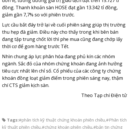
đơn vị, tương đương giá trị giao dịch đạt trên 15.727 tỉ
đồng. Thanh khoản sàn HOSE đạt gần 13.342 tỉ đồng,
giảm gần 7,7% so với phiên trước.
Lực cầu bắt đáy trở lại về cuối phiên sáng giúp thị trường
thu hẹp đà giảm. Điều này cho thấy trong khi bên bán
đang tập trung chốt lời thì phe mua cũng đang chớp lấy
thời cơ để gom hàng trước Tết.
Nhìn chung áp lực phân hóa đang phủ kín các nhóm
ngành. Sắc đỏ của nhóm chứng khoán đang ảnh hưởng
tiêu cực nhất lên chỉ số. Cổ phiếu của các công ty chứng
khoán đồng loạt giảm điểm trong phiên sáng nay, thậm
chí CTS giảm kịch sàn.
Theo Tạp chí Điện tử
Tags:
#phân tích kỹ thuật chứng khoán phiên chiều
,
#Phân tích
kỹ thuật phiên chiều
,
#chứng khoán phiên chiều
,
#bản tin chứng