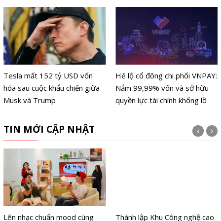
Tesla mất 152 tỷ USD vốn
Hé lộ cổ đông chi phối VNPAY:
hóa sau cuộc khẩu chiến giữa
Nắm 99,99% vốn và sở hữu
Musk và Trump
quyền lực tài chính khổng lồ
TIN MỚI CẬP NHẬT
Lên nhạc chuẩn mood cùng
Thành lập Khu Công nghệ cao