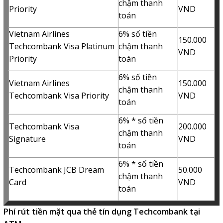
chậm thanh
Priority
VND
toán
Vietnam Airlines
6% số tiền
150.000
Techcombank Visa Platinum
chậm thanh
VND
Priority
toán
6% số tiền
Vietnam Airlines
150.000
chậm thanh
Techcombank Visa Priority
VND
toán
6% * số tiền
Techcombank Visa
200.000
chậm thanh
Signature
VND
toán
6% * số tiền
Techcombank JCB Dream
50.000
chậm thanh
Card
VND
toán
Phí rút tiền mặt qua thẻ tín dụng Techcombank tại