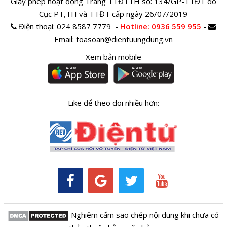
Giấy phép hoạt động Trang TTĐTTH số: 134/GP-TTĐT do
Cục PT,TH và TTĐT cấp ngày 26/07/2019
Điện thoại:
024 8587 7779 -
Hotline
: 0936 559 955
-
Email:
toasoan@dientuungdung.vn
Xem bản mobile
Like để theo dõi nhiều hơn:
Nghiêm cấm sao chép nội dung khi chưa có