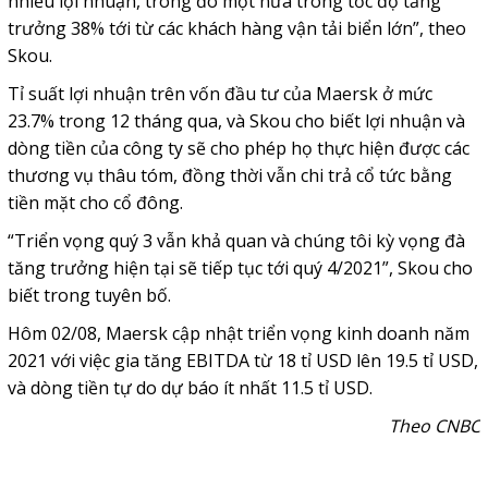
nhiều lợi nhuận, trong đó một nửa trong tốc độ tăng
trưởng 38% tới từ các khách hàng vận tải biển lớn”, theo
Skou.
Tỉ suất lợi nhuận trên vốn đầu tư của Maersk ở mức
23.7% trong 12 tháng qua, và Skou cho biết lợi nhuận và
dòng tiền của công ty sẽ cho phép họ thực hiện được các
thương vụ thâu tóm, đồng thời vẫn chi trả cổ tức bằng
tiền mặt cho cổ đông.
“Triển vọng quý 3 vẫn khả quan và chúng tôi kỳ vọng đà
tăng trưởng hiện tại sẽ tiếp tục tới quý 4/2021”, Skou cho
biết trong tuyên bố.
Hôm 02/08, Maersk cập nhật triển vọng kinh doanh năm
2021 với việc gia tăng EBITDA từ 18
tỉ USD
lên 19.5
tỉ USD
,
và dòng tiền tự do dự báo ít nhất 11.5
tỉ USD
.
Theo CNBC