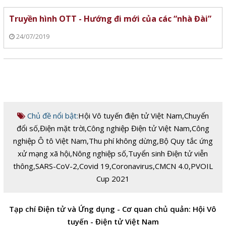
Truyền hình OTT - Hướng đi mới của các “nhà Đài”
24/07/2019
Chủ đề nổi bật:
Hội Vô tuyến điện tử Việt Nam
,
Chuyển
đổi số
,
Điện mặt trời
,
Công nghiệp Điện tử Việt Nam
,
Công
nghiệp Ô tô Việt Nam
,
Thu phí không dừng
,
Bộ Quy tắc ứng
xử mạng xã hội
,
Nông nghiệp số
,
Tuyển sinh Điện tử viễn
thông
,
SARS-CoV-2
,
Covid 19
,
Coronavirus
,
CMCN 4.0
,
PVOIL
Cup 2021
Tạp chí Điện tử và Ứng dụng - Cơ quan chủ quản: Hội Vô
tuyến - Điện tử Việt Nam