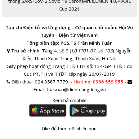
thông
,
SARS-CoV-2
,
Covid 19
,
Coronavirus
,
CMCN 4.0
,
PVOIL
Cup 2021
Tạp chí Điện tử và Ứng dụng - Cơ quan chủ quản: Hội Vô
tuyến - Điện tử Việt Nam
Tổng biên tập: PGS.TS Trần Minh Tuấn
Trụ sở chính:
Tầng 4, số 9 (
Lô TT01-07, số 103
) Nguyễn
Xiển, Thanh Xuân Trung, Thanh Xuân, Hà Nội
Giấy phép hoạt động Trang TTĐTTH số: 134/GP-TTĐT do
Cục PT,TH và TTĐT cấp ngày 26/07/2019
Điện thoại:
024 8587 7779 -
Hotline
: 0936 559 955
-
Email:
toasoan@dientuungdung.vn
Xem bản mobile
Like để theo dõi nhiều hơn: