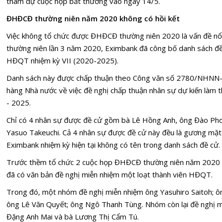
tham dự cuộc họp bất thường vào ngày 14/5.
ĐHĐCĐ thường niên năm 2020 không có hồi kết
Việc không tổ chức được ĐHĐCĐ thường niên 2020 là vấn đề nổ
thường niên lần 3 năm 2020, Eximbank đã công bố danh sách đề
HĐQT nhiệm kỳ VII (2020-2025).
Danh sách này được chấp thuận theo Công văn số 2780/NHN
hàng Nhà nước về việc đề nghị chấp thuận nhân sự dự kiến làm
- 2025.
Chỉ có 4 nhân sự được đề cử gồm bà Lê Hồng Anh, ông Đào Pho
Yasuo Takeuchi. Cả 4 nhân sự được đề cử này đều là gương mặt
Eximbank nhiệm kỳ hiện tại không có tên trong danh sách đề cử.
Trước thềm tổ chức 2 cuộc họp ĐHĐCĐ thường niên năm 2020 
đã có văn bản đề nghị miễn nhiệm một loạt thành viên HĐQT.
Trong đó, một nhóm đề nghị miễn nhiệm ông Yasuhiro Saitoh; ô
ông Lê Văn Quyết; ông Ngô Thanh Tùng. Nhóm còn lại đề nghị 
Đặng Anh Mai và bà Lương Thị Cẩm Tú.