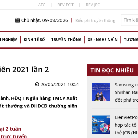
ATC
REV-ECIT
REV-JEC
Chủ nhật, 09/08/2026
Biểu phí truyền thông
I NGHIỆM
KINH TẾ SỐ
TRUYỀN THÔNG
XE - NGHE NHÌN
TƯƠNG
ên 2021 lần 2
TIN ĐỌC NHIỀU
26/05/2021 10:51
Samsung c
Shinhan Ba
hành
, HĐQT Ngân hàng TMCP Xuất
đột phá tr
bất thường và ĐHĐCĐ thường niên
thanh toán
đại
LienVietP
hợp tác tổ
̣i 2 tuần
thẻ JCB (N
 trực tuyến