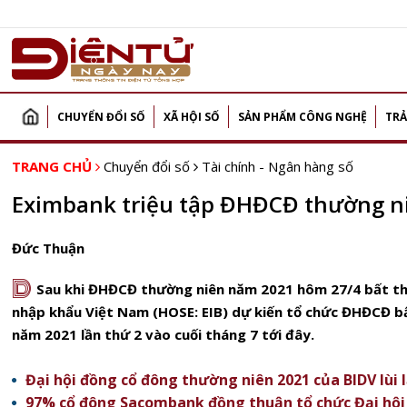
CHUYỂN ĐỔI SỐ
XÃ HỘI SỐ
SẢN PHẨM CÔNG NGHỆ
TRẢ
TRANG CHỦ
Chuyển đổi số
Tài chính - Ngân hàng số
Eximbank triệu tập ĐHĐCĐ thường ni
Đức Thuận
D
Sau khi ĐHĐCĐ thường niên năm 2021 hôm 27/4 bất t
nhập khẩu Việt Nam (
HOSE
:
EIB
) dự kiến tổ chức ĐHĐCĐ 
năm 2021 lần thứ 2 vào cuối tháng 7 tới đây.
Đại hội đồng cổ đông thường niên 2021 của BIDV lùi la
97% cổ đông Sacombank đồng thuận tổ chức Đại hội