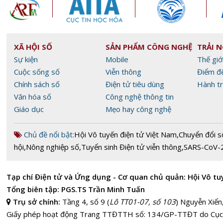
XÃ HỘI SỐ
SẢN PHẨM CÔNG NGHỆ
TRẢI 
Sự kiện
Mobile
Thế giớ
Cuộc sống số
Viễn thông
Điểm đ
Chính sách số
Điện tử tiêu dùng
Hành tr
Văn hóa số
Công nghệ thông tin
Giáo dục
Mẹo hay công nghệ
Chủ đề nổi bật:
Hội Vô tuyến điện tử Việt Nam
,
Chuyển đổi s
hội
,
Nông nghiệp số
,
Tuyển sinh Điện tử viễn thông
,
SARS-CoV-
Tạp chí Điện tử và Ứng dụng - Cơ quan chủ quản: Hội Vô tu
Tổng biên tập: PGS.TS Trần Minh Tuấn
Trụ sở chính:
Tầng 4, số 9 (
Lô TT01-07, số 103
) Nguyễn Xiển
Giấy phép hoạt động Trang TTĐTTH số: 134/GP-TTĐT do Cục