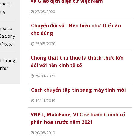
và Giao dịch điện tử Việt Nam
one 11
no,
27/05/2020
 Mỹ
Chuyển đổi số - Nên hiểu như thế nào
hòa cá
cho đúng
ủa Sony
hững gì
25/05/2020
 sống
Chống thất thu thuế là thách thức lớn
ùa hè
i tương
i gần
đối với nền kinh tế số
 như
 để
u lên
29/04/2020
tại
Cách chuyển tập tin sang máy tính mới
Chuyển đổi số và chính chủ tài
Ngân hàng Nhà nước
10/11/2019
a đơn
khoản trong lĩnh vực ngân hàng
chủ trương cơ cấu lạ
 dầu:
hàng Thương mại Sài
VNPT, MobiFone, VTC sẽ hoàn thành cổ
ấy hóa
phần hóa trước năm 2021
20/08/2019