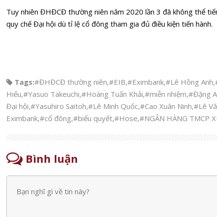
Tuy nhiên ĐHĐCĐ thường niên năm 2020 lần 3 đã không thể tiế
quy chế Đại hội dù tỉ lệ cổ đông tham gia đủ điều kiện tiến hành.
Tags:
#ĐHĐCĐ thường niên
,
#EIB
,
#Eximbank
,
#Lê Hồng Anh
,
Hiếu
,
#Yasuo Takeuchi
,
#Hoàng Tuấn Khải
,
#miễn nhiệm
,
#Đặng A
Đại hội
,
#Yasuhiro Saitoh
,
#Lê Minh Quốc
,
#Cao Xuân Ninh
,
#Lê Vă
Eximbank
,
#cổ đông
,
#biểu quyết
,
#Hose
,
#NGÂN HÀNG TMCP X
Bình luận