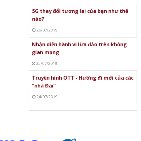
5G thay đổi tương lai của bạn như thế
g chứng
nào?
 25/3:
 thuật
26/07/2019
u
Nhận diện hành vi lừa đảo trên không
nh
Đánh giá máy giặt LG AI DD 2.0
O-Tech chính thức r
gian mạng
ng Việt
inverter (FX1412S3KAV) sau
thương hiệu máy lọc
hơn một tháng sử dụng
ANJIER
25/07/2019
Truyền hình OTT - Hướng đi mới của các
“nhà Đài”
24/07/2019