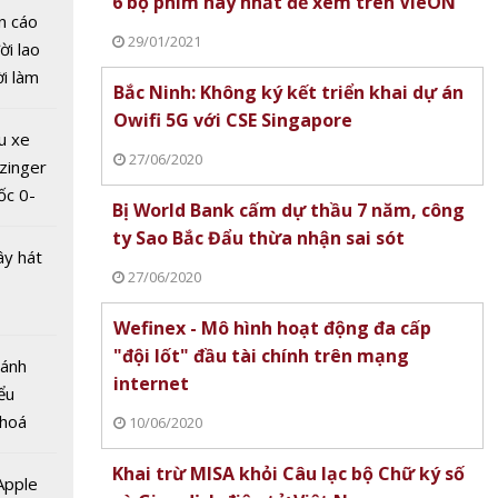
6 bộ phim hay nhất để xem trên VieON
n cáo
29/01/2021
ời lao
ời làm
Bắc Ninh: Không ký kết triển khai dự án
i bán
Owifi 5G với CSE Singapore
hu dịch
u xe
ịch
27/06/2020
zinger
ốc 0-
Bị World Bank cấm dự thầu 7 năm, công
hưa tới
ty Sao Bắc Đẩu thừa nhận sai sót
ây hát
27/06/2020
VNM
Wefinex - Mô hình hoạt động đa cấp
 phục,
"đội lốt" đầu tài chính trên mạng
Bánh
 chi
internet
ểu
ồng để
 hoá
10/06/2020
ếu quỹ
 nhiều
Khai trừ MISA khỏi Câu lạc bộ Chữ ký số
về nguồn
 Apple