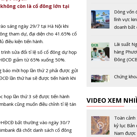
Bản) tặng 
không còn là cổ đông lớn tại
khách hàn
Dòng vốn 
lĩnh vực ki
ào sáng ngày 29/7 tại Hà Nội khi
doanh bất
ông tham dự, đại diện cho 41.65% cổ
sản từ các
 điều kiện tiến hành.
hàng vẫn t
Lãi suất N
tăng
hàng Phươ
rình sửa đổi tỉ lệ số cổ đông dự họp
Đông (OCB
h ĐHĐCĐ giảm từ 65% xuống 50%.
nhất tháng
ng báo mời họp lần thứ 2 phải được gửi
11/2020
Chứng kho
CĐ lần thứ hai sẽ được tiến hành khi
phiên sáng
VN-Index "
c họp lần thứ 3 sẽ được tiến hành
VIDEO XEM NHI
cao" trên 
mbank cũng muốn điều chỉnh tỉ lệ tán
960 điểm d
Chủ tịch N
trường ngậ
hàng Thế g
Toàn cảnh 
 ĐHĐCĐ bất thường vào ngày 30/7
sắc đỏ
buộc Trun
kỷ lục Bản 
ximbank đã chốt danh sách cổ đông
gây khủng
Nam được 