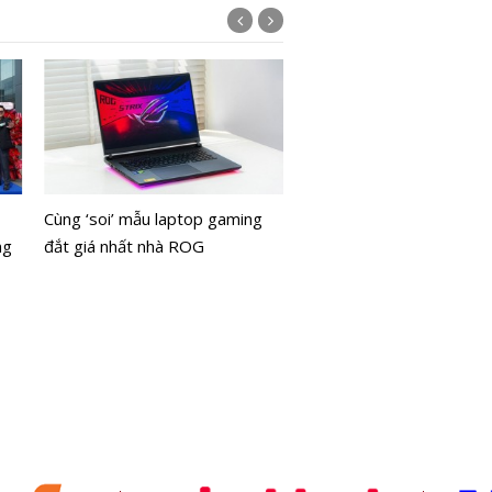
Thị trườn
khoán ngày
Tín hiệu kỹ
phiên chiề
ACB lọt vào Top 20 doa
nghiệp phát triển bền vữ
Cùng ‘soi’ mẫu laptop gaming
Nam
ng
đắt giá nhất nhà ROG