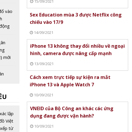
15/09/2021
quà cho
g
đổ vào
Sex Education mùa 3 được Netflix công
nh
chiếu vào 17/9
 động
14/09/2021
 ngân
iếp tục
gân
iPhone 13 không thay đổi nhiều về ngoại
ng
hình, camera được nâng cấp mạnh
) mới
13/09/2021
án
Cách xem trực tiếp sự kiện ra mắt
 26/10:
iPhone 13 và Apple Watch 7
leo
10/09/2021
ỀU
mốc
ù thị
gân
VNEID của Bộ Công an khác các ứng
p tràn
iới cáo
xác lập
dụng đang được vận hành?
g Quốc
đồ Việt
10/09/2021
 hoảng
xếp từ