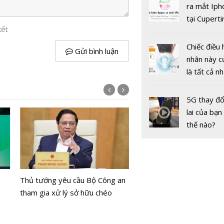
gốc
ra mắt Iph
tại Cuperti
kết
California,
Chiếc điều 
Gửi bình luận
nhân này c
là tất cả n
bạn cần để
sót qua m
5G thay đổ
SCIC dự ch
nóng nực
lai của bạn
25 tỷ đồng
thế nào?
nâng sở hữ
0,03% vốn 
Vinamilk
Tăng cường áp dụng hó
Thủ tướng yêu cầu Bộ Công an
điện tử trong bán lẻ xăng
tham gia xử lý sở hữu chéo
Khuyến khích người dân l
đơn