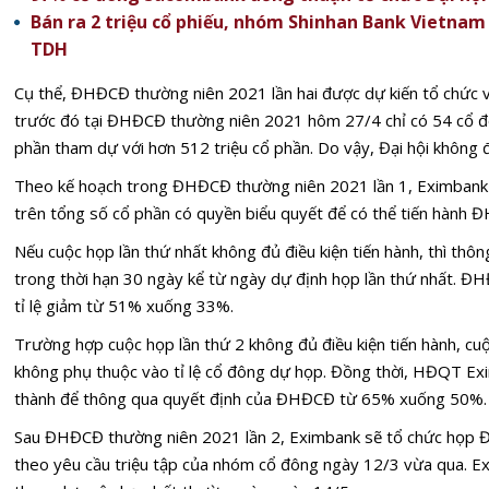
Bán ra 2 triệu cổ phiếu, nhóm Shinhan Bank Vietnam 
TDH
Cụ thể, ĐHĐCĐ thường niên 2021 lần hai được dự kiến tổ chức v
trước đó tại ĐHĐCĐ thường niên 2021 hôm 27/4 chỉ có 54 cổ đ
phần tham dự với hơn 512 triệu cổ phần. Do vậy, Đại hội không đủ
Theo kế hoạch trong ĐHĐCĐ thường niên 2021 lần 1, Eximbank t
trên tổng số cổ phần có quyền biểu quyết để có thể tiến hàn
Nếu cuộc họp lần thứ nhất không đủ điều kiện tiến hành, thì thô
trong thời hạn 30 ngày kể từ ngày dự định họp lần thứ nhất. ĐHĐ
tỉ lệ giảm từ 51% xuống 33%.
Trường hợp cuộc họp lần thứ 2 không đủ điều kiện tiến hành, cuộ
không phụ thuộc vào tỉ lệ cổ đông dự họp. Đồng thời, HĐQT Exi
thành để thông qua quyết định của ĐHĐCĐ từ 65% xuống 50%.
Sau ĐHĐCĐ thường niên 2021 lần 2, Eximbank sẽ tổ chức họp
theo yêu cầu triệu tập của nhóm cổ đông ngày 12/3 vừa qua. E