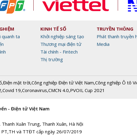
NGHIỆM
KINH TẾ SỐ
TRUYỀN THÔNG
i quanh ta
Khởi nghiệp sáng tạo
Phát thanh truyền 
ến
Thương mại điện tử
Media
ình
Tài chính - Fintech
Thị trường
ố
,
Điện mặt trời
,
Công nghiệp Điện tử Việt Nam
,
Công nghiệp Ô tô V
2
,
Covid 19
,
Coronavirus
,
CMCN 4.0
,
PVOIL Cup 2021
yến - Điện tử Việt Nam
, Thanh Xuân Trung, Thanh Xuân, Hà Nội
 PT,TH và TTĐT cấp ngày 26/07/2019