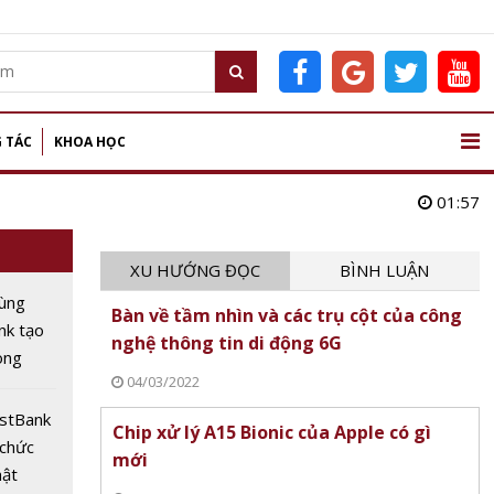
 TÁC
KHOA HỌC
01:57
XU HƯỚNG ĐỌC
BÌNH LUẬN
ùng
Bàn về tầm nhìn và các trụ cột của công
nk tạo
nghệ thông tin di động 6G
ong
04/03/2022
 hiện
ostBank
Chip xử lý A15 Bionic của Apple có gì
 chức
mới
hật