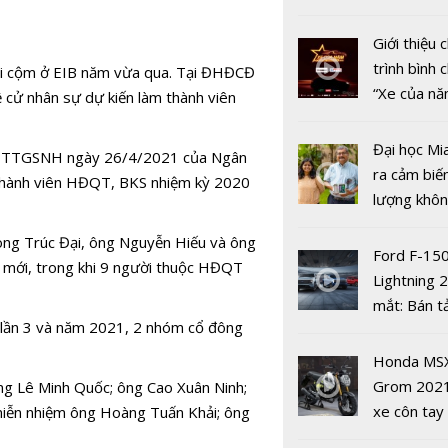
nợ ở nhiều
nhiều xe ô 
năm 2022
Giới thiệu
trình bình 
i cộm ở
EIB
năm vừa qua. Tại ĐHĐCĐ
“Xe của n
 cử nhân sự dự kiến làm thành viên
2022"
Đại học Mi
N-TTGSNH ngày 26/4/2021 của Ngân
ra cảm biế
 thành viên HĐQT, BKS nhiệm kỳ 2020
lượng khôn
phát hiện 
ng Trúc Đại, ông Nguyễn Hiếu và ông
19
Ford F-15
 mới, trong khi 9 người thuộc HĐQT
Lightning 
mắt: Bán t
Hơn 472 tr
lần 3 và năm 2021, 2 nhóm cổ đông
điện giá kh
giao dịch 
chưa đến 4
Honda MS
dùng tiền 
USD
Grom 202
ng Lê Minh Quốc; ông Cao Xuân Ninh;
được thực 
xe côn tay
miễn nhiệm ông Hoàng Tuấn Khải; ông
trong nửa 
bản đường
năm 2020