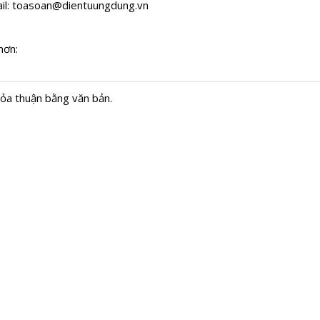
il:
toasoan@dientuungdung.vn
hơn:
hỏa thuận bằng văn bản.