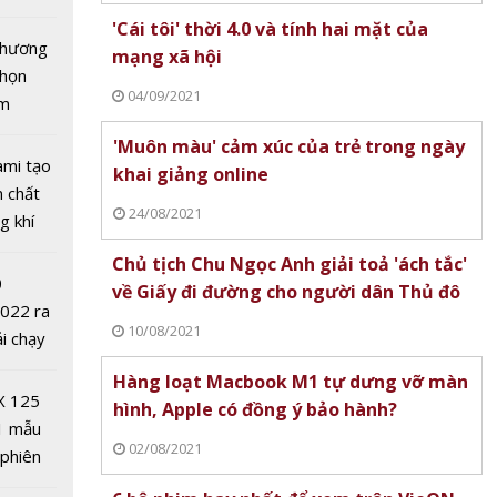
 nước
tô nhất
'Cái tôi' thời 4.0 và tính hai mặt của
 chương
mạng xã hội
chọn
04/09/2021
ăm
'Muôn màu' cảm xúc của trẻ trong ngày
ami tạo
khai giảng online
n chất
24/08/2021
g khí
Covid-
Chủ tịch Chu Ngọc Anh giải toả 'ách tắc'
0
về Giấy đi đường cho người dân Thủ đô
2022 ra
10/08/2021
ải chạy
iệu
ởi điểm
Hàng loạt Macbook M1 tự dưng vỡ màn
không
0 nghìn
X 125
hình, Apple có đồng ý bảo hành?
mặt
1 mẫu
hiện
02/08/2021
 phiên
đầu
 đua