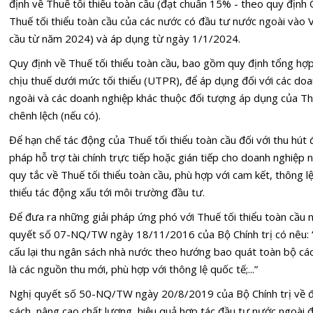
định về Thuế tối thiểu toàn cầu (đạt chuẩn 15% - theo quy đị
Thuế tối thiểu toàn cầu của các nước có đầu tư nước ngoài vào V
cầu từ năm 2024) và áp dụng từ ngày 1/1/2024.
Quy định về Thuế tối thiểu toàn cầu, bao gồm quy định tổng hợp 
chịu thuế dưới mức tối thiểu (UTPR), để áp dụng đối với các do
ngoài và các doanh nghiệp khác thuộc đối tượng áp dụng của Thu
chênh lệch (nếu có).
Để hạn chế tác động của Thuế tối thiểu toàn cầu đối với thu hút đ
pháp hỗ trợ tài chính trực tiếp hoặc gián tiếp cho doanh nghiệ
quy tắc về Thuế tối thiểu toàn cầu, phù hợp với cam kết, thông l
thiểu tác động xấu tới môi trường đầu tư.
Để đưa ra những giải pháp ứng phó với Thuế tối thiểu toàn cầu n
quyết số 07-NQ/TW ngày 18/11/2016 của Bộ Chính trị có nêu: “H
cấu lại thu ngân sách nhà nước theo hướng bao quát toàn bộ các
là các nguồn thu mới, phù hợp với thông lệ quốc tế;...”
Nghị quyết số 50-NQ/TW ngày 20/8/2019 của Bộ Chính trị về đị
sách, nâng cao chất lượng, hiệu quả hợp tác đầu tư nước ngoài 