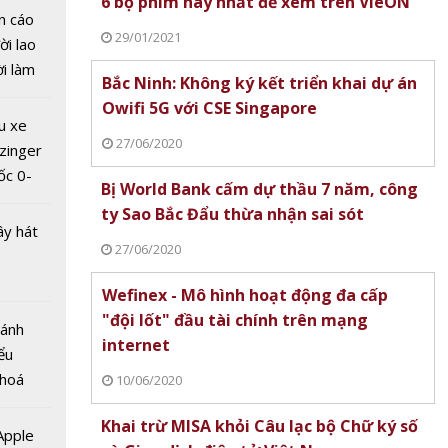
6 bộ phim hay nhất để xem trên VieON
n cáo
29/01/2021
ời lao
ời làm
Bắc Ninh: Không ký kết triển khai dự án
i bán
Owifi 5G với CSE Singapore
hu dịch
u xe
ịch
27/06/2020
zinger
VNM
ốc 0-
 phục,
Bị World Bank cấm dự thầu 7 năm, công
hưa tới
 chi
ty Sao Bắc Đẩu thừa nhận sai sót
ây hát
ồng để
27/06/2020
ếu quỹ
Wefinex - Mô hình hoạt động đa cấp
"đội lốt" đầu tài chính trên mạng
Bánh
internet
ểu
 hoá
10/06/2020
 nhiều
Khai trừ MISA khỏi Câu lạc bộ Chữ ký số
về nguồn
 Apple