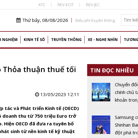
ATC
REV-ECIT
REV-JEC
Thứ bảy, 08/08/2026
Biểu phí truyền thông
I NGHIỆM
KINH TẾ SỐ
TRUYỀN THÔNG
XE - NGHE NHÌN
TƯƠNG
o Thỏa thuận thuế tối
TIN ĐỌC NHIỀU
Chuyển đổi
chính chủ t
13/05/2023 12:11
khoản tron
vực ngân 
p tác và Phát triển Kinh tế (OECD)
ó doanh thu từ 750 triệu Euro trở
Samsung c
ào. Hiện OECD đã đưa ra tuyên bố
Shinhan Ba
phát sinh từ nền kinh tế kỹ thuật
đột phá tr