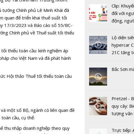
Clip: Khuyế
 tướng Chính phủ Lê Minh Khái đã
đối với ngư
n quan để triển khai thuế suất tối
động, ngư
gày 17/3/2023 và Báo cáo số 55/BC-
việc, ngườ
ng Chính phủ về Thuế suất tối thiểu
hàng tại k
Lộ diện siê
vụ trong d
hypercar C
Cổ phiếu 
tối thiểu toàn cầu: kinh nghiệm áp
Covid-19
21C tăng t
trên đà hồi
i pháp cho Việt Nam và đã phát hành
100km/h c
Vinamilk dự
2 giây
Bắc Sơn m
1700 tỷ đ
ức Hội thảo Thuế tối thiểu toàn cầu
mua cổ phi
Pretzel - 
quy cây: Bi
 và một số Bộ, ngành có liên quan đề
tượng văn
 toàn cầu, cụ thể:
châu Âu với
huế thu nhập doanh nghiệp theo quy
tranh cãi 
Trực tiếp: