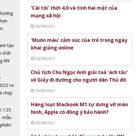
 nước
tô nhất
'Cái tôi' thời 4.0 và tính hai mặt của
 chương
mạng xã hội
chọn
04/09/2021
ăm
'Muôn màu' cảm xúc của trẻ trong ngày
ami tạo
khai giảng online
n chất
24/08/2021
g khí
Covid-
Chủ tịch Chu Ngọc Anh giải toả 'ách tắc'
0
về Giấy đi đường cho người dân Thủ đô
2022 ra
10/08/2021
ải chạy
g chứng
ởi điểm
Hàng loạt Macbook M1 tự dưng vỡ màn
 27/4:
0 nghìn
X 125
hình, Apple có đồng ý bảo hành?
 thuật
1 mẫu
u
02/08/2021
 phiên
 đua