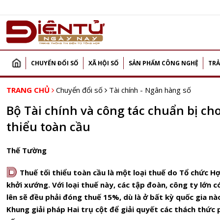
CHUYỂN ĐỔI SỐ
XÃ HỘI SỐ
SẢN PHẨM CÔNG NGHỆ
TRẢ
TRANG CHỦ
Chuyển đổi số
Tài chính - Ngân hàng số
Bộ Tài chính và công tác chuẩn bị ch
thiểu toàn cầu
Thế Tường
D
Thuế tối thiểu toàn cầu là một loại thuế do Tổ chức Hợ
khởi xướng. Với loại thuế này, các tập đoàn, công ty lớn c
lên sẽ đều phải đóng thuế 15%, dù là ở bất kỳ quốc gia n
Khung giải pháp Hai trụ cột để giải quyết các thách thức 