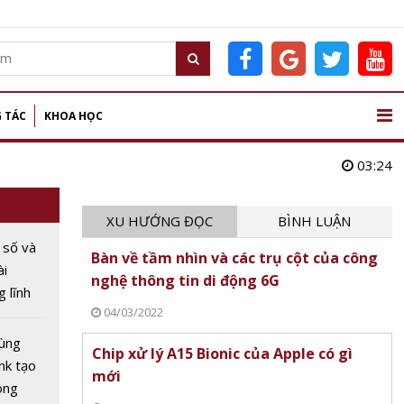
 TÁC
KHOA HỌC
03:24
XU HƯỚNG ĐỌC
BÌNH LUẬN
 số và
Bàn về tầm nhìn và các trụ cột của công
ài
nghệ thông tin di động 6G
g lĩnh
04/03/2022
hàng
ùng
Chip xử lý A15 Bionic của Apple có gì
nk tạo
mới
ong