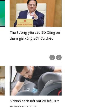
Tăng cường áp dụng hó
Thủ tướng yêu cầu Bộ Công an
điện tử trong bán lẻ xăng
tham gia xử lý sở hữu chéo
Khuyến khích người dân l
đơn
Bộ Y tế chưa cấp phép l
bằng tế bào gốc người
5 chính sách nổi bật có hiệu lực
từ tháng 8/2026