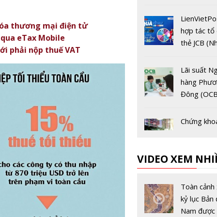
thanh toán
đại
LienVietP
hóa thương mại điện tử
hợp tác tổ
ế qua eTax Mobile
thẻ JCB (N
iới phải nộp thuế VAT
Bản) tặng 
khách hàn
Lãi suất N
hàng Phươ
Đông (OCB
nhất tháng
11/2020
Chứng kho
phiên sáng
VN-Index "
VIDEO XEM NHI
cao" trên 
960 điểm d
Chủ tịch N
trường ngậ
hàng Thế g
Toàn cảnh 
sắc đỏ
buộc Trun
kỷ lục Bản 
gây khủng
Nam được 