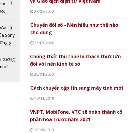
và Giao dịch điện tử Việt Nam
one 11
no,
27/05/2020
 Mỹ
i gần
Chuyển đổi số - Nên hiểu như thế nào
hòa cá
 để
cho đúng
ủa Sony
u lên
hững gì
25/05/2020
tại
 sống
Chống thất thu thuế là thách thức lớn
ùa hè
i tương
đối với nền kinh tế số
 như
29/04/2020
Cách chuyển tập tin sang máy tính mới
10/11/2019
g chứng
VNPT, MobiFone, VTC sẽ hoàn thành cổ
 25/3:
phần hóa trước năm 2021
 thuật
20/08/2019
u