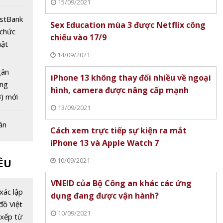
15/09/2021
 hiện
ostBank
Sex Education mùa 3 được Netflix công
 chức
chiếu vào 17/9
hật
14/09/2021
quà cho
g
gân
iPhone 13 không thay đổi nhiều về ngoại
ng
hình, camera được nâng cấp mạnh
) mới
13/09/2021
án
Cách xem trực tiếp sự kiện ra mắt
 26/10:
iPhone 13 và Apple Watch 7
leo
10/09/2021
ỀU
mốc
ù thị
gân
VNEID của Bộ Công an khác các ứng
p tràn
iới cáo
xác lập
dụng đang được vận hành?
g Quốc
đồ Việt
10/09/2021
 hoảng
xếp từ