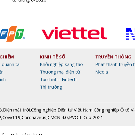
NGHIỆM
KINH TẾ SỐ
TRUYỀN THÔNG
i quanh ta
Khởi nghiệp sáng tạo
Phát thanh truyền 
ến
Thương mại điện tử
Media
ình
Tài chính - Fintech
Thị trường
ố
,
Điện mặt trời
,
Công nghiệp Điện tử Việt Nam
,
Công nghiệp Ô tô V
2
,
Covid 19
,
Coronavirus
,
CMCN 4.0
,
PVOIL Cup 2021