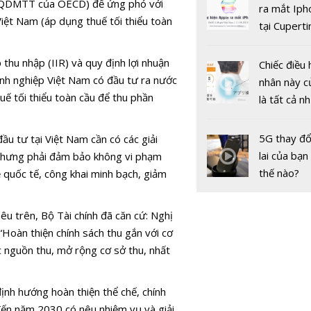
nh QDMTT của OECD) để ứng phó với
gốc
ra mắt Iph
iệt Nam (áp dụng thuế tối thiểu toàn
tại Cuperti
California,
SCIC dự ch
thu nhập (IIR) và quy định lợi nhuận
Chiếc điều 
25 tỷ đồng
anh nghiệp Việt Nam có đầu tư ra nước
nhân này c
nâng sở hữ
ế tối thiểu toàn cầu để thu phần
là tất cả n
0,03% vốn 
bạn cần để
Vinamilk
sót qua m
5G thay đổ
ầu tư tại Việt Nam cần có các giải
nóng nực
lai của bạn
p nhưng phải đảm bảo không vi phạm
thế nào?
ệ quốc tế, công khai minh bạch, giảm
êu trên, Bộ Tài chính đã căn cứ: Nghị
oàn thiện chính sách thu gắn với cơ
 nguồn thu, mở rộng cơ sở thu, nhất
Thị trườn
khoán ngày
Tín hiệu kỹ
nh hướng hoàn thiện thể chế, chính
phiên chiề
đến năm 2030 có nêu nhiệm vụ và giải