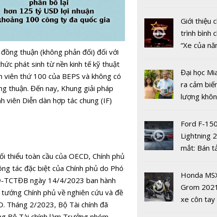
nợ ở nhiều
nhiều xe ô 
năm 2022
Giới thiệu
trình bình 
“Xe của n
đồng thuận (không phản đối) đối với
2022"
hức phát sinh từ nền kinh tế kỹ thuật
Đại học Mi
h viên thứ 100 của BEPS và không có
ra cảm biế
ng thuận. Đến nay, Khung giải pháp
lượng khôn
 viên Diễn dàn hợp tác chung (IF)
phát hiện 
19
Ford F-15
Lightning 
mắt: Bán t
Thị trườn
tối thiểu toàn cầu của OECD, Chính phủ
điện giá kh
khoán ngày
ng tác đặc biệt của Chính phủ do Phó
chưa đến 4
Honda MS
Tín hiệu kỹ
QĐ-TCTĐB ngày 14/4/2023 ban hành
USD
Grom 202
phiên chiề
 tướng Chính phủ về nghiên cứu và đề
xe côn tay
CD. Tháng 2/2023, Bộ Tài chính đã
bản đường
ng Bộ Tài chính làm Trưởng nhóm.