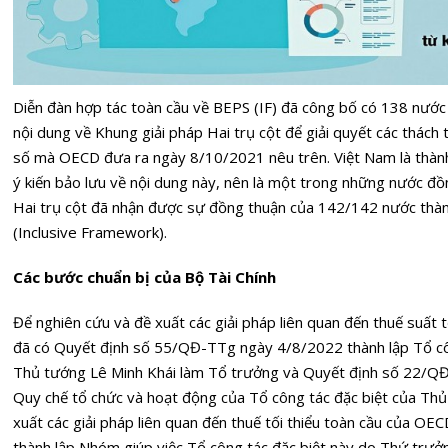
Diễn đàn hợp tác toàn cầu về BEPS (IF) đã công bố có 138 nước 
nội dung về Khung giải pháp Hai trụ cột để giải quyết các thách t
số mà OECD đưa ra ngày 8/10/2021 nêu trên. Việt Nam là thàn
ý kiến bảo lưu về nội dung này, nên là một trong những nước đồ
Hai trụ cột đã nhận được sự đồng thuận của 142/142 nước thành
(Inclusive Framework).
Các bước chuẩn bị của Bộ Tài Chính
Để nghiên cứu và đề xuất các giải pháp liên quan đến thuế suất 
đã có Quyết định số 55/QĐ-TTg ngày 4/8/2022 thành lập Tổ cô
Thủ tướng Lê Minh Khái làm Tổ trưởng và Quyết định số 22/
Quy chế tổ chức và hoạt động của Tổ công tác đặc biệt của Thủ
xuất các giải pháp liên quan đến thuế tối thiểu toàn cầu của OE
thành lập Nhóm giúp việc Tổ công tác đặc biệt này do Thứ trưở