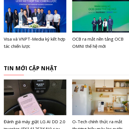
Visa và VNPT-Media ký kết hợp
OCB ra mắt nền tảng OCB
tác chiến lược
OMNI thế hệ mới
TIN MỚI CẬP NHẬT
Đánh giá máy giặt LG AI DD 2.0
O-Tech chính thức ra mắt
inverter (FX1412S3KAV) sau
thương hiệu máy lọc nước