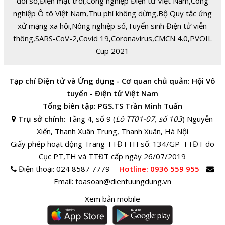
đổi số
,
Điện mặt trời
,
Công nghiệp Điện tử Việt Nam
,
Công
nghiệp Ô tô Việt Nam
,
Thu phí không dừng
,
Bộ Quy tắc ứng
xử mạng xã hội
,
Nông nghiệp số
,
Tuyển sinh Điện tử viễn
thông
,
SARS-CoV-2
,
Covid 19
,
Coronavirus
,
CMCN 4.0
,
PVOIL
Cup 2021
Tạp chí Điện tử và Ứng dụng - Cơ quan chủ quản: Hội Vô
tuyến - Điện tử Việt Nam
Tổng biên tập: PGS.TS Trần Minh Tuấn
Trụ sở chính:
Tầng 4, số 9 (
Lô TT01-07, số 103
) Nguyễn
Xiển, Thanh Xuân Trung, Thanh Xuân, Hà Nội
Giấy phép hoạt động Trang TTĐTTH số: 134/GP-TTĐT do
Cục PT,TH và TTĐT cấp ngày 26/07/2019
Điện thoại:
024 8587 7779 -
Hotline
: 0936 559 955
-
Email:
toasoan@dientuungdung.vn
Xem bản mobile