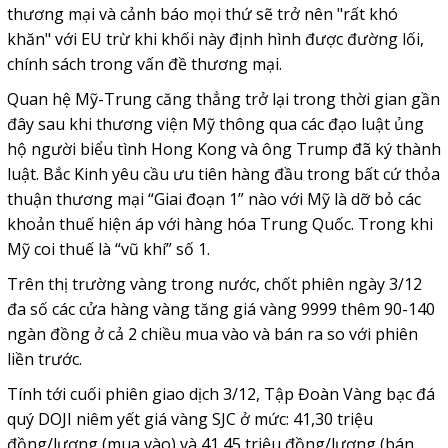
thương mại và cảnh báo mọi thứ sẽ trở nên "rất khó
khăn" với EU trừ khi khối này định hình được đường lối,
chính sách trong vấn đề thương mại.
Quan hệ Mỹ-Trung căng thẳng trở lại trong thời gian gần
đây sau khi thương viện Mỹ thông qua các đạo luật ủng
hộ người biểu tình Hong Kong và ông Trump đã ký thành
luật. Bắc Kinh yêu cầu ưu tiên hàng đầu trong bất cứ thỏa
thuận thương mại “Giai đoạn 1” nào với Mỹ là dỡ bỏ các
khoản thuế hiện áp với hàng hóa Trung Quốc. Trong khi
Mỹ coi thuế là “vũ khí” số 1.
Trên thị trường vàng trong nước, chốt phiên ngày 3/12
đa số các cửa hàng vàng tăng giá vàng 9999 thêm 90-140
ngàn đồng ở cả 2 chiều mua vào và bán ra so với phiên
liền trước.
Tính tới cuối phiên giao dịch 3/12, Tập Đoàn Vàng bạc đá
quý DOJI niêm yết giá vàng SJC ở mức: 41,30 triệu
đồng/lượng (mua vào) và 41,45 triệu đồng/lượng (bán