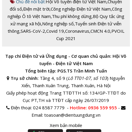
Chủ đề nổi bật:
Hội Vô tuyến điện tử Việt Nam
,
Chuyển
đổi số
,
Điện mặt trời
,
Công nghiệp Điện tử Việt Nam
,
Công
nghiệp Ô tô Việt Nam
,
Thu phí không dừng
,
Bộ Quy tắc ứng
xử mạng xã hội
,
Nông nghiệp số
,
Tuyển sinh Điện tử viễn
thông
,
SARS-CoV-2
,
Covid 19
,
Coronavirus
,
CMCN 4.0
,
PVOIL
Cup 2021
Tạp chí Điện tử và Ứng dụng - Cơ quan chủ quản: Hội Vô
tuyến - Điện tử Việt Nam
Tổng biên tập: PGS.TS Trần Minh Tuấn
Trụ sở chính:
Tầng 4, số 9 (
Lô TT01-07, số 103
) Nguyễn
Xiển, Thanh Xuân Trung, Thanh Xuân, Hà Nội
Giấy phép hoạt động Trang TTĐTTH số: 134/GP-TTĐT do
Cục PT,TH và TTĐT cấp ngày 26/07/2019
Điện thoại:
024 8587 7779 -
Hotline
: 0936 559 955
-
Email:
toasoan@dientuungdung.vn
Xem bản mobile