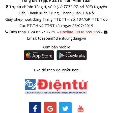
Tổng biên tập: PGS.TS Trần Minh Tuấn
Trụ sở chính:
Tầng 4, số 9 (
Lô TT01-07, số 103
) Nguyễn
Xiển, Thanh Xuân Trung, Thanh Xuân, Hà Nội
Giấy phép hoạt động Trang TTĐTTH số: 134/GP-TTĐT do
Cục PT,TH và TTĐT cấp ngày 26/07/2019
Điện thoại:
024 8587 7779 -
Hotline
: 0936 559 955
-
Email:
toasoan@dientuungdung.vn
Xem bản mobile
Like để theo dõi nhiều hơn: