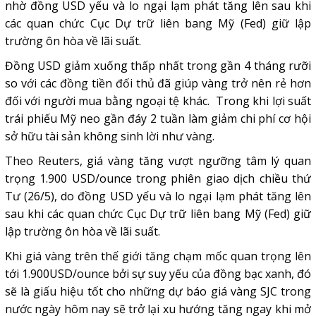
nhờ đồng USD yếu và lo ngại lạm phát tăng lên sau khi
các quan chức Cục Dự trữ liên bang Mỹ (Fed) giữ lập
trường ôn hòa về lãi suất.
Đồng USD giảm xuống thấp nhất trong gần 4 tháng rưỡi
so với các đồng tiền đối thủ đã giúp vàng trở nên rẻ hơn
đối với người mua bằng ngoại tệ khác. Trong khi lợi suất
trái phiếu Mỹ neo gần đáy 2 tuần làm giảm chi phí cơ hội
sở hữu tài sản không sinh lời như vàng.
Theo Reuters, giá vàng tăng vượt ngưỡng tâm lý quan
trọng 1.900 USD/ounce trong phiên giao dịch chiều thứ
Tư (26/5), do đồng USD yếu và lo ngại lạm phát tăng lên
sau khi các quan chức Cục Dự trữ liên bang Mỹ (Fed) giữ
lập trường ôn hòa về lãi suất.
Khi giá vàng trên thế giới tăng chạm mốc quan trọng lên
tới 1.900USD/ounce bởi sự suy yếu của đồng bạc xanh, đó
sẽ là giấu hiệu tốt cho những dự báo giá vàng SJC trong
nước ngày hôm nay sẽ trở lại xu hướng tăng ngay khi mở