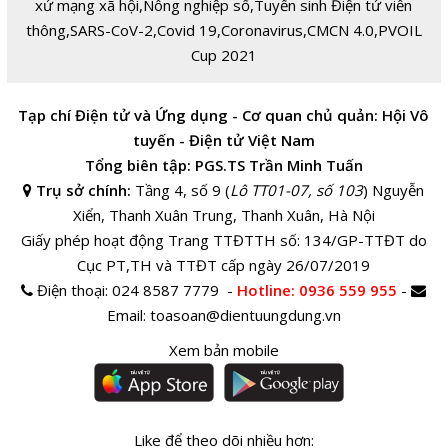
xử mạng xã hội
,
Nông nghiệp số
,
Tuyển sinh Điện tử viễn
thông
,
SARS-CoV-2
,
Covid 19
,
Coronavirus
,
CMCN 4.0
,
PVOIL
Cup 2021
Tạp chí Điện tử và Ứng dụng - Cơ quan chủ quản: Hội Vô
tuyến - Điện tử Việt Nam
Tổng biên tập: PGS.TS Trần Minh Tuấn
Trụ sở chính:
Tầng 4, số 9 (
Lô TT01-07, số 103
) Nguyễn
Xiển, Thanh Xuân Trung, Thanh Xuân, Hà Nội
Giấy phép hoạt động Trang TTĐTTH số: 134/GP-TTĐT do
Cục PT,TH và TTĐT cấp ngày 26/07/2019
Điện thoại:
024 8587 7779 -
Hotline
: 0936 559 955
-
Email:
toasoan@dientuungdung.vn
Xem bản mobile
Like để theo dõi nhiều hơn: