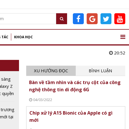
 TÁC
KHOA HỌC
20:52
XU HƯỚNG ĐỌC
BÌNH LUẬN
 sàng
Bàn về tầm nhìn và các trụ cột của công
alaxy Z
nghệ thông tin di động 6G
c quyền
04/03/2022
m sớm'
 trương
Chip xử lý A15 Bionic của Apple có gì
mới tại
mới