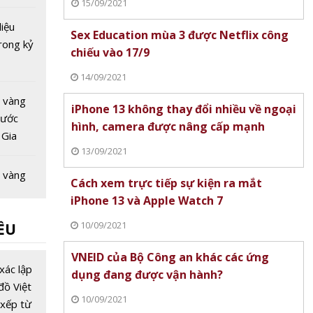
15/09/2021
liệu
Sex Education mùa 3 được Netflix công
rong kỷ
chiếu vào 17/9
14/09/2021
 vàng
iPhone 13 không thay đổi nhiều về ngoại
nước
hình, camera được nâng cấp mạnh
 Gia
13/09/2021
c giảm -
 nhà
 vàng
Cách xem trực tiếp sự kiện ra mắt
 đáy'
nước
iPhone 13 và Apple Watch 7
 Cơ hội
10/09/2021
ỀU
 vàng
VNEID của Bộ Công an khác các ứng
nước
xác lập
dụng đang được vận hành?
 Vàng
đồ Việt
10/09/2021
h trú ẩn
xếp từ