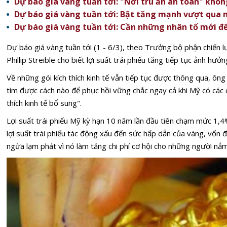
Dự báo giá vàng tuần tới: "Nơi trú ẩn an toàn" khô
Dự báo giá vàng tuần tới: Bật tăng mạnh vượt qua
Dự báo giá vàng tuần tới: Cần những nhân tố mới để
Dự báo giá vàng tuần tới (1 - 6/3), theo Trưởng bộ phận chiến lư
Phillip Streible cho biết lợi suất trái phiếu tăng tiếp tục ảnh hưở
Về những gói kích thích kinh tế vẫn tiếp tục được thông qua, ông 
tìm được cách nào để phục hồi vững chắc ngay cả khi Mỹ có các 
thích kinh tế bổ sung".
Lợi suất trái phiếu Mỹ kỳ hạn 10 năm lần đầu tiên chạm mức 1,
lợi suất trái phiếu tác động xấu đến sức hấp dẫn của vàng, vố
ngừa lạm phát vì nó làm tăng chi phí cơ hội cho những người nắm