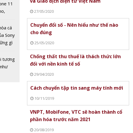
và Giao dịch điện tử Việt Nam
one 11
no,
27/05/2020
 Mỹ
Chuyển đổi số - Nên hiểu như thế nào
hòa cá
cho đúng
ủa Sony
hững gì
25/05/2020
 vàng
 sống
4/9:
Chống thất thu thuế là thách thức lớn
ùa hè
i tương
đảo
đối với nền kinh tế số
 như
giá
29/04/2020
Cách chuyển tập tin sang máy tính mới
10/11/2019
VNPT, MobiFone, VTC sẽ hoàn thành cổ
phần hóa trước năm 2021
20/08/2019