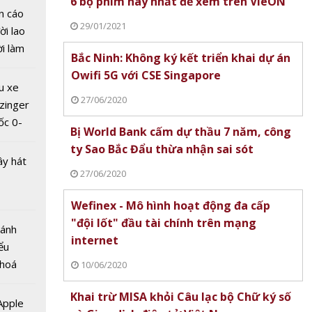
6 bộ phim hay nhất để xem trên VieON
n cáo
 vàng
29/01/2021
ời lao
Bước
ời làm
Bắc Ninh: Không ký kết triển khai dự án
 tăng
i bán
Owifi 5G với CSE Singapore
hu dịch
u xe
ịch
27/06/2020
zinger
ốc 0-
Bị World Bank cấm dự thầu 7 năm, công
hưa tới
ty Sao Bắc Đẩu thừa nhận sai sót
ây hát
27/06/2020
Wefinex - Mô hình hoạt động đa cấp
"đội lốt" đầu tài chính trên mạng
 vàng
Bánh
internet
/11:
ểu
giá trị
 hoá
10/06/2020
ần mới
 nhiều
Khai trừ MISA khỏi Câu lạc bộ Chữ ký số
về nguồn
 Apple