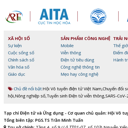
XÃ HỘI SỐ
SẢN PHẨM CÔNG NGHỆ
TRẢI 
Sự kiện
Mobile
Thế giớ
Cuộc sống số
Viễn thông
Điểm đ
Chính sách số
Điện tử tiêu dùng
Hành tr
Văn hóa số
Công nghệ thông tin
Giáo dục
Mẹo hay công nghệ
Chủ đề nổi bật:
Hội Vô tuyến điện tử Việt Nam
,
Chuyển đổi s
hội
,
Nông nghiệp số
,
Tuyển sinh Điện tử viễn thông
,
SARS-CoV-
Tạp chí Điện tử và Ứng dụng - Cơ quan chủ quản: Hội Vô tu
Tổng biên tập: PGS.TS Trần Minh Tuấn
Trụ sở chính:
Tầng 4, số 9 (
Lô TT01-07, số 103
) Nguyễn Xiển