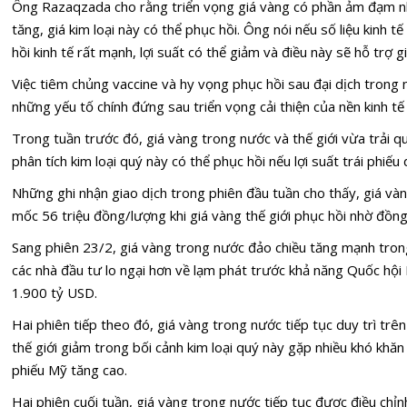
Ông Razaqzada cho rằng triển vọng giá vàng có phần ảm đạm nh
tăng, giá kim loại này có thể phục hồi. Ông nói nếu số liệu kinh 
hồi kinh tế rất mạnh, lợi suất có thể giảm và điều này sẽ hỗ trợ g
Việc tiêm chủng vaccine và hy vọng phục hồi sau đại dịch tron
những yếu tố chính đứng sau triển vọng cải thiện của nền kinh tế v
Trong tuần trước đó, giá vàng trong nước và thế giới vừa trải qu
phân tích kim loại quý này có thể phục hồi nếu lợi suất trái phiếu
Những ghi nhận giao dịch trong phiên đầu tuần cho thấy, giá v
mốc 56 triệu đồng/lượng khi giá vàng thế giới phục hồi nhờ đồn
Sang phiên 23/2, giá vàng trong nước đảo chiều tăng mạnh trong 
các nhà đầu tư lo ngại hơn về lạm phát trước khả năng Quốc hội M
1.900 tỷ USD.
Hai phiên tiếp theo đó, giá vàng trong nước tiếp tục duy trì tr
thế giới giảm trong bối cảnh kim loại quý này gặp nhiều khó khăn 
phiếu Mỹ tăng cao.
Hai phiên cuối tuần, giá vàng trong nước tiếp tục được điều chỉnh