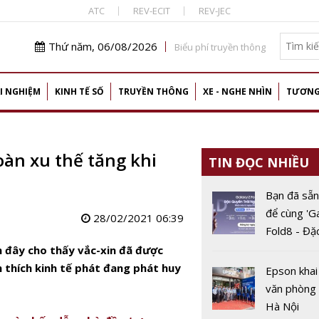
ATC
REV-ECIT
REV-JEC
Thứ năm, 06/08/2026
Biểu phí truyền thông
I NGHIỆM
KINH TẾ SỐ
TRUYỀN THÔNG
XE - NGHE NHÌN
TƯƠNG
oàn xu thế tăng khi
TIN ĐỌC NHIỀU
Bạn đã sẵn
để cùng 'G
28/02/2021 06:39
Fold8 - Đặ
trải nghiệ
ần đây cho thấy vắc-xin đã được
ch thích kinh tế phát đang phát huy
Epson khai
văn phòng 
Hà Nội