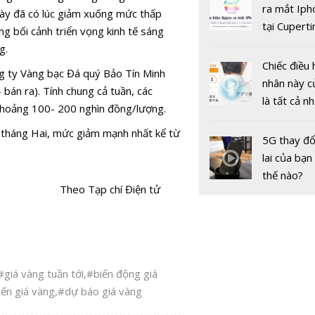
gốc
ra mắt Iph
 này đã có lúc giảm xuống mức thấp
tại Cuperti
ng bối cảnh triển vọng kinh tế sáng
California,
g.
Chiếc điều 
ng ty Vàng bạc Đá quý Bảo Tín Minh
nhân này c
bán ra). Tính chung cả tuần, các
là tất cả n
 khoảng 100- 200 nghìn đồng/lượng.
Dự báo giá
bạn cần để
 tháng Hai, mức giảm mạnh nhất kể từ
hôm nay 1
sót qua m
5G thay đổ
Cuối tuần 
nóng nực
lai của bạn
chiều tăng 
thế nào?
Theo Tạp chí Điện tử
#giá vàng tuần tới
,
#biến động giá
iến giá vàng
,
#dự báo giá vàng