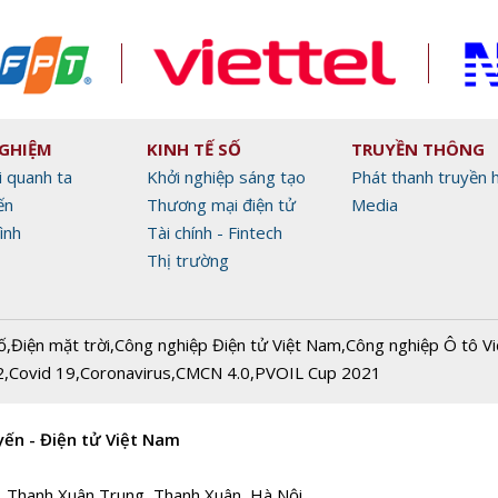
NGHIỆM
KINH TẾ SỐ
TRUYỀN THÔNG
i quanh ta
Khởi nghiệp sáng tạo
Phát thanh truyền 
ến
Thương mại điện tử
Media
ình
Tài chính - Fintech
Thị trường
ố
,
Điện mặt trời
,
Công nghiệp Điện tử Việt Nam
,
Công nghiệp Ô tô V
2
,
Covid 19
,
Coronavirus
,
CMCN 4.0
,
PVOIL Cup 2021
yến - Điện tử Việt Nam
, Thanh Xuân Trung, Thanh Xuân, Hà Nội