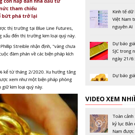
ng còn hấp dẫn nhà đầu tư
 mức tham chiếu
Kinh tế dữ 
 bứt phá trở lại
Việt Nam t
nguyên AI
ợc thị trường tại Blue Line Futures,
ng xấu đến thị trường kim loại quý này.
Dự báo giá
Phillip Streible nhận định, "vàng chưa
SJC trong 
cuộc đàm phán về các biện pháp kích
ngày 21/6:
tăng áp lự
4% kể từ tháng 2/2020. Xu hướng tăng
Cơ hội cho
Dự báo giá
n được xem như một biện pháp phòng
đầu tư 'bắt
SJC trong 
 giữ kim loại quý này.
ngày 17/5:
VIDEO XEM NHI
‘bùng nổ’
Dự báo giá
SJC trong 
Toàn cảnh 
ngày 15/5:
kỷ lục Bản 
vẫn là ‘kên
Nam được 