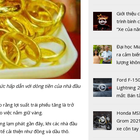
an toàn’
nhiều xe ô 
năm 2022
Giới thiệu
trình bình 
“Xe của n
2022"
Đại học Mi
ra cảm biế
lượng khôn
phát hiện 
Dự báo giá
19
Ford F-15
SJC trong 
sức hấp dẫn với dòng tiền của nhà đầu
Lightning 
ngày 14/5:
mắt: Bán t
mốc 56 tri
điện giá kh
ằng lợi suất trái phiếu tăng là trở
đồng/lượn
chưa đến 4
cho việc nắm giữ vàng.
Honda MS
USD
Grom 202
ng lạm phát gần đây, khi các nhà đầu
xe côn tay
h tế cải thiện như đồng và dầu thô.
bản đường