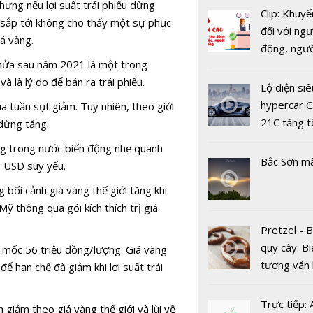
ưng nếu lợi suất trái phiếu dừng
Clip: Khuyế
tế sắp tới không cho thấy một sự phục
Dự báo giá
đối với ngư
iá vàng.
ngày 3/4: 
động, ngư
vào "sóng"
g nửa sau năm 2021 là một trong
việc, ngườ
giá mới
à là lý do để bán ra trái phiếu.
hàng tại k
Lộ diện siê
vụ trong d
hypercar C
a tuần sụt giảm. Tuy nhiên, theo giới
Covid-19
21C tăng t
 dừng tăng.
100km/h c
àng trong nước biến động nhẹ quanh
2 giây
Bắc Sơn m
g USD suy yếu.
bối cảnh giá vàng thế giới tăng khi
ỹ thông qua gói kích thích trị giá
Dự báo giá
Pretzel - 
hôm nay 4
quy cây: Bi
ên mốc 56 triệu đồng/lượng. Giá vàng
Giữ nguyên 
tượng văn
để hạn chế đà giảm khi lợi suất trái
bắt đầu tu
châu Âu với
tranh cãi 
Trực tiếp:
 giảm theo giá vàng thế giới và lùi về