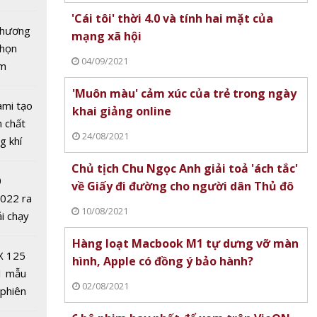
tô nhất
'Cái tôi' thời 4.0 và tính hai mặt của
 chương
mạng xã hội
chọn
04/09/2021
ăm
'Muôn màu' cảm xúc của trẻ trong ngày
ami tạo
khai giảng online
n chất
24/08/2021
g khí
Covid-
Chủ tịch Chu Ngọc Anh giải toả 'ách tắc'
 vàng
0
về Giấy đi đường cho người dân Thủ đô
nước
2022 ra
 Mất
10/08/2021
ải chạy
ệu
ởi điểm
Hàng loạt Macbook M1 tự dưng vỡ màn
g
0 nghìn
X 125
hình, Apple có đồng ý bảo hành?
1 mẫu
02/08/2021
 phiên
 đua