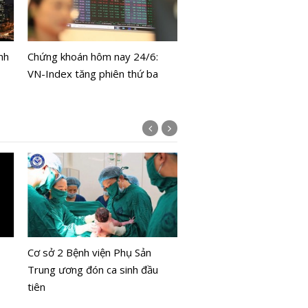
Giá vàng hôm nay 22/6: 
SJC và nhẫn đi ngang, thế
nh
Chứng khoán hôm nay 24/6:
phục hồi
VN-Index tăng phiên thứ ba
Giải Báo chí 'Vì sự nghiệp
dục Việt Nam' 2026 ưu t
Cơ sở 2 Bệnh viện Phụ Sản
đề AI và chuyển đổi số
Trung ương đón ca sinh đầu
tiên