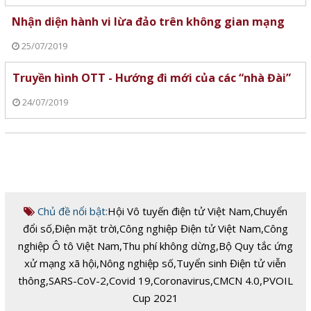
Nhận diện hành vi lừa đảo trên không gian mạng
25/07/2019
Truyền hình OTT - Hướng đi mới của các “nhà Đài”
24/07/2019
Chủ đề nổi bật:
Hội Vô tuyến điện tử Việt Nam
,
Chuyển
đổi số
,
Điện mặt trời
,
Công nghiệp Điện tử Việt Nam
,
Công
nghiệp Ô tô Việt Nam
,
Thu phí không dừng
,
Bộ Quy tắc ứng
xử mạng xã hội
,
Nông nghiệp số
,
Tuyển sinh Điện tử viễn
thông
,
SARS-CoV-2
,
Covid 19
,
Coronavirus
,
CMCN 4.0
,
PVOIL
Cup 2021