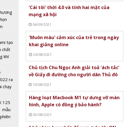
tô nhất
'Cái tôi' thời 4.0 và tính hai mặt của
 chương
mạng xã hội
chọn
04/09/2021
ăm
'Muôn màu' cảm xúc của trẻ trong ngày
ami tạo
khai giảng online
cá nhân
n chất
24/08/2021
p 140 tỉ
g khí
hương
Covid-
Chủ tịch Chu Ngọc Anh giải toả 'ách tắc'
ử
0
về Giấy đi đường cho người dân Thủ đô
2022 ra
10/08/2021
ải chạy
ởi điểm
Hàng loạt Macbook M1 tự dưng vỡ màn
0 nghìn
X 125
hình, Apple có đồng ý bảo hành?
1 mẫu
02/08/2021
 phiên
 trực
 đua