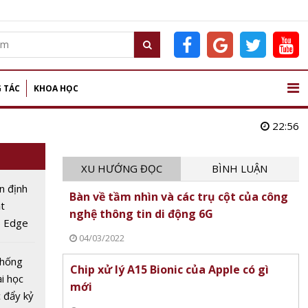
 TÁC
KHOA HỌC
22:56
XU HƯỚNG ĐỌC
BÌNH LUẬN
n định
Bàn về tầm nhìn và các trụ cột của công
t
nghệ thông tin di động 6G
5 Edge
04/03/2022
chống
Chip xử lý A15 Bionic của Apple có gì
ại học
mới
 đẩy kỷ