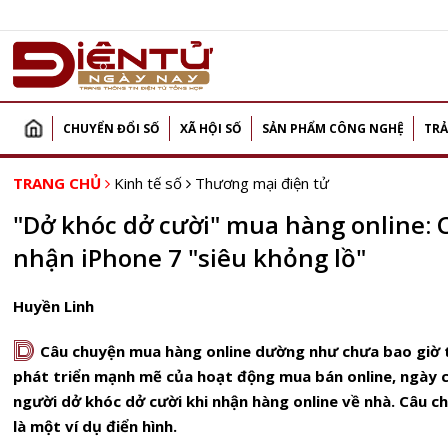
CHUYỂN ĐỔI SỐ
XÃ HỘI SỐ
SẢN PHẨM CÔNG NGHỆ
TRẢ
TRANG CHỦ
Kinh tế số
Thương mại điện tử
"Dở khóc dở cười" mua hàng online: 
nhận iPhone 7 "siêu khỏng lồ"
Huyền Linh
D
Câu chuyện mua hàng online dường như chưa bao giờ t
phát triển mạnh mẽ của hoạt động mua bán online, ngày c
người dở khóc dở cười khi nhận hàng online về nhà. Câu 
là một ví dụ điển hình.