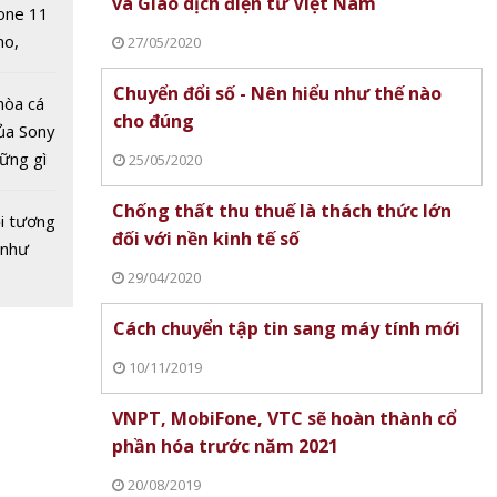
 quảng
và Giao dịch điện tử Việt Nam
one 11
ogle,
no,
27/05/2020
 Mỹ
Chuyển đổi số - Nên hiểu như thế nào
hòa cá
cho đúng
ủa Sony
hững gì
25/05/2020
 sống
Chống thất thu thuế là thách thức lớn
ùa hè
i tương
đối với nền kinh tế số
 như
29/04/2020
hành vi
ên
Cách chuyển tập tin sang máy tính mới
n mạng
10/11/2019
VNPT, MobiFone, VTC sẽ hoàn thành cổ
phần hóa trước năm 2021
20/08/2019