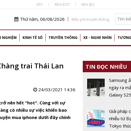
ATC
REV-ECIT
REV-JEC
Thứ năm, 06/08/2026
Biểu phí truyền thông
I NGHIỆM
KINH TẾ SỐ
TRUYỀN THÔNG
XE - NGHE NHÌN
TƯƠNG
Chàng trai Thái Lan
TIN ĐỌC NHIỀU
Samsung ấ
ngày ra mắ
24/03/2021 14:36
Galaxy S2
siêu mỏng
rở nên hết "hot". Cùng với sự
àng có nhiều sự việc khiến bao
Giải pháp 
chuyện mua iphone dưới đây chính
nhiễu từ Đ
Tokyo thúc