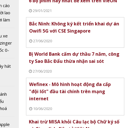
6 bộ phim hay nhất để xem trên VieON
ộc đua
n cáo
c ngành
29/01/2021
ời lao
g mùa
ời làm
Bắc Ninh: Không ký kết triển khai dự án
D-19
i bán
Owifi 5G với CSE Singapore
hu dịch
u xe
ịch
27/06/2020
zinger
ốc 0-
Bị World Bank cấm dự thầu 7 năm, công
hưa tới
ty Sao Bắc Đẩu thừa nhận sai sót
ây hát
27/06/2020
Wefinex - Mô hình hoạt động đa cấp
"đội lốt" đầu tài chính trên mạng
Bánh
internet
ểu
c mới
 hoá
10/06/2020
lớn
 nhiều
dọa
Khai trừ MISA khỏi Câu lạc bộ Chữ ký số
về nguồn
 Apple