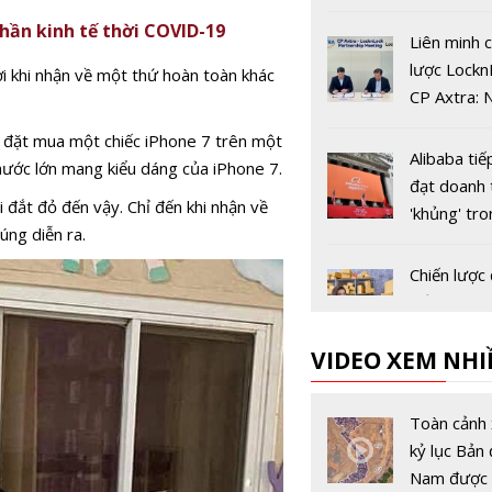
nguyên 6G
phần kinh tế thời COVID-19
Liên minh c
lược Lockn
ời khi nhận về một thứ hoàn toàn khác
CP Axtra: 
tảng cho s
ện đặt mua một chiếc iPhone 7 trên một
triển toàn 
Alibaba tiế
thước lớn mang kiểu dáng của iPhone 7.
vững
đạt doanh 
i đắt đỏ đến vậy. Chỉ đến khi nhận về
'khủng' tr
úng diễn ra.
hội mua s
Ngày Độc 
Chiến lược
11/11
trở thành 
gia bán hà
VIDEO XEM NHI
online mà 
một lần vấ
Black Frida
hội bứt ph
Toàn cảnh 
các giao dị
kỷ lục Bản 
tuyến
Nam được 