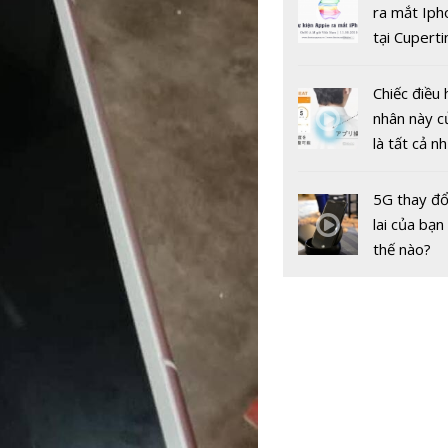
doanh thu
gốc
ra mắt Iph
cáo của Go
tại Cuperti
Facebook
California,
Chiếc điều 
nhân này c
là tất cả n
bạn cần để
sót qua m
5G thay đổ
nóng nực
lai của bạn
thế nào?
Nhận diện 
lừa đảo tr
không gia