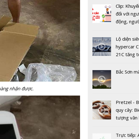
tuyến - Cu
Clip: Khuyế
mới của cá
đối với ngư
hàng tron
động, ngư
dịch COVI
việc, ngườ
hàng tại k
Lộ diện siê
vụ trong d
hypercar C
Covid-19
21C tăng t
100km/h c
2 giây
Bắc Sơn m
chàng nhận được.
Pretzel - 
quy cây: Bi
Một thế lự
tượng văn
ngày càng 
châu Âu với
mạnh, đe 
tranh cãi 
Trực tiếp: