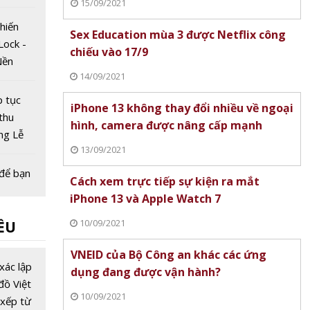
15/09/2021
hiến
Sex Education mùa 3 được Netflix công
Lock -
chiếu vào 17/9
Nền
14/09/2021
ự phát
cầu bền
p tục
iPhone 13 không thay đổi nhiều về ngoại
thu
hình, camera được nâng cấp mạnh
ong Lễ
13/09/2021
ắm
thân
 để bạn
Cách xem trực tiếp sự kiện ra mắt
chuyên
iPhone 13 và Apple Watch 7
ng
10/09/2021
ỀU
không
p ngã
y - Cơ
VNEID của Bộ Công an khác các ứng
á của
xác lập
dụng đang được vận hành?
ch trực
đồ Việt
10/09/2021
xếp từ