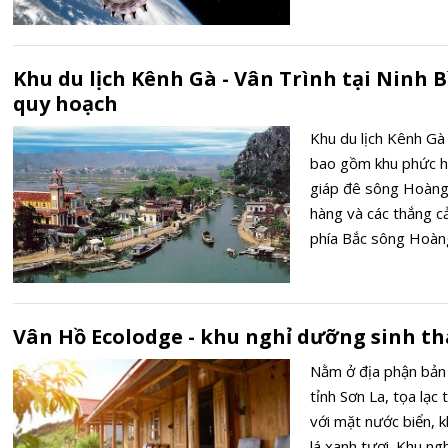
quay quanh Trái đất
Khu du lịch Kênh Gà - Vân Trình tại Ninh Bi
quy hoạch
Khu du lịch Kênh Gà 
bao gồm khu phức h
giáp đê sông Hoàng
hàng và các thắng c
phía Bắc sông Hoàng
sông Hoàng Long và 
ven hồ nằm tại khu 
khu nông trại phía 
Vân Hồ Ecolodge - khu nghỉ dưỡng sinh th
nghỉ dưỡng phía Tâ
Nằm ở địa phận bản
tỉnh Sơn La, tọa lạc
với mặt nước biển, 
lá xanh tươi. Khu n