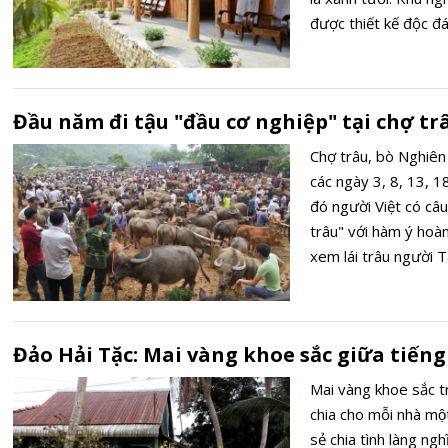
được thiết kế độc đ
các loại hoa. Từ kh
khách sẽ thấy được 
thật ấn tượng.
Đầu năm đi tậu "đầu cơ nghiệp" tại chợ t
Chợ trâu, bò Nghiê
các ngày 3, 8, 13, 1
đó người Việt có câ
trâu" với hàm ý hoàn
xem lái trâu người T
Đảo Hải Tặc: Mai vàng khoe sắc giữa tiế
Mai vàng khoe sắc tr
chia cho mỗi nhà một
sẻ chia tình làng ngh