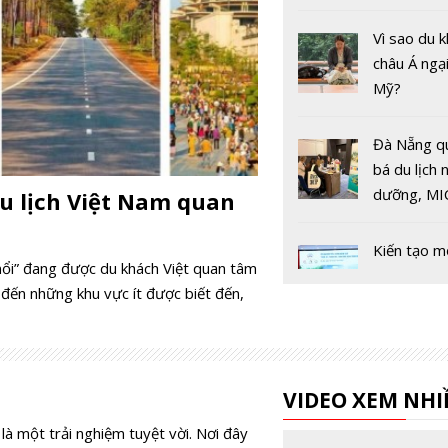
đến toàn c
Vì sao du 
châu Á ngạ
Mỹ?
Đà Nẵng q
bá du lịch 
dưỡng, MI
u lịch Việt Nam quan
golf tại ch
Kiến tạo m
nổi” đang được du khách Việt quan tâm
trình du lị
đến những khu vực ít được biết đến,
Nghệ An -
Hóa - Ninh
Cẩm nang b
khi đi du lị
VIDEO XEM NHI
là một trải nghiệm tuyệt vời. Nơi đây