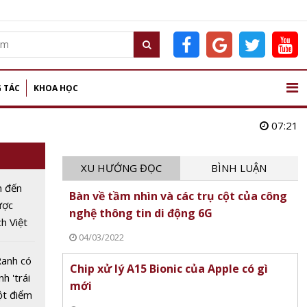
 TÁC
KHOA HỌC
07:21
XU HƯỚNG ĐỌC
BÌNH LUẬN
m đến
Bàn về tầm nhìn và các trụ cột của công
ược
nghệ thông tin di động 6G
ch Việt
04/03/2022
tâm hè
Ranh có
Chip xử lý A15 Bionic của Apple có gì
nh 'trái
mới
ột điểm