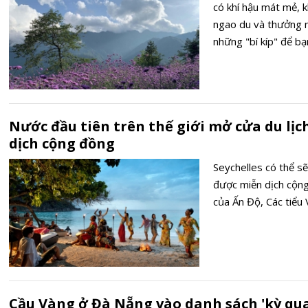
có khí hậu mát mẻ, k
ngao du và thưởng n
những "bí kíp" để bạ
Nước đầu tiên trên thế giới mở cửa du lịc
dịch cộng đồng
Seychelles có thể sẽ
được miễn dịch cộng
của Ấn Độ, Các tiểu
Cầu Vàng ở Đà Nẵng vào danh sách 'kỳ qua