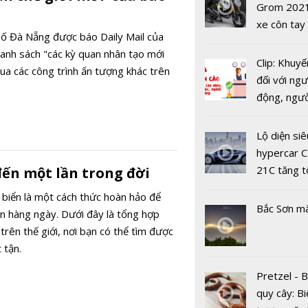
USD
Grom 202
xe côn tay
Vũ điệu nhả
ố Đà Nẵng được báo Daily Mail của
bản đường
Đặc sản tr
anh sách "các kỳ quan nhân tạo mới
Clip: Khuyế
hoá người
qua các công trình ấn tượng khác trên
đối với ngư
động, ngư
việc, ngườ
hàng tại k
Lộ diện siê
vụ trong d
hypercar C
Covid-19
21C tăng t
đến một lần trong đời
100km/h c
 biển là một cách thức hoàn hảo để
2 giây
Bắc Sơn m
ộn hàng ngày. Dưới đây là tổng hợp
Mùa lau Hà
trên thế giới, nơi bạn có thể tìm được
hút hồn ch
 tận.
mỗi tháng 
Pretzel - 
quy cây: Bi