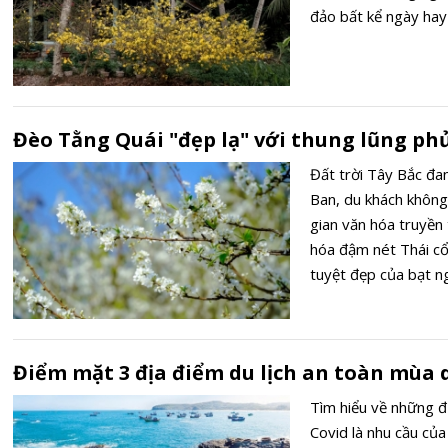
đảo bất kể ngày ha
Đèo Tằng Quái "đẹp lạ" với thung lũng ph
Đất trời Tây Bắc đa
Ban, du khách khôn
gian văn hóa truyền
hóa đậm nét Thái cổ
tuyệt đẹp của bạt 
sắc xuân, mê hoặc l
Điểm mặt 3 địa điểm du lịch an toàn mùa 
Tìm hiểu về những đị
Covid là nhu cầu củ