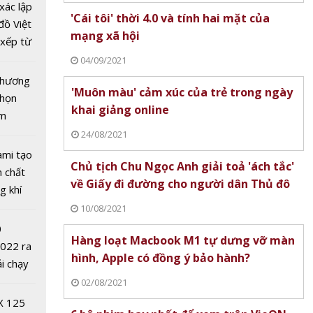
xác lập
'Cái tôi' thời 4.0 và tính hai mặt của
đồ Việt
ẻ đẹp
mạng xã hội
xếp từ
nh ở
tô nhất
04/09/2021
n
 chương
'Muôn màu' cảm xúc của trẻ trong ngày
chọn
khai giảng online
ăm
24/08/2021
ami tạo
 hoa
Chủ tịch Chu Ngọc Anh giải toả 'ách tắc'
n chất
ào Đà
về Giấy đi đường cho người dân Thủ đô
g khí
ng đón
Covid-
10/08/2021
020
0
Hàng loạt Macbook M1 tự dưng vỡ màn
2022 ra
hình, Apple có đồng ý bảo hành?
ải chạy
ởi điểm
02/08/2021
0 nghìn
X 125