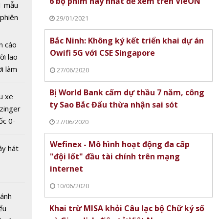
6 bộ phim hay nhất để xem trên VieON
1 mẫu
 phiên
29/01/2021
y lửa -
 đua
ong văn
Bắc Ninh: Không ký kết triển khai dự án
n cáo
 Dao Đỏ
Owifi 5G với CSE Singapore
ời lao
ời làm
27/06/2020
i bán
Bị World Bank cấm dự thầu 7 năm, công
hu dịch
u xe
ty Sao Bắc Đẩu thừa nhận sai sót
ịch
zinger
ốc 0-
27/06/2020
hưa tới
Wefinex - Mô hình hoạt động đa cấp
ây hát
 Nội
"đội lốt" đầu tài chính trên mạng
ị em
internet
10 về
10/06/2020
Bánh
Khai trừ MISA khỏi Câu lạc bộ Chữ ký số
ểu