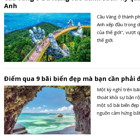
Anh
Cầu Vàng ở thành ph
Anh xếp đầu trong d
của thế giới", vượt 
thế giới.
Điểm qua 9 bãi biển đẹp mà bạn cần phải 
Một kỳ nghỉ trên bãi
thoát khỏi sự bận r
một số bãi biển đẹp 
nguồn cảm hứng bất