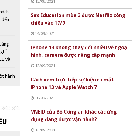
15/09/2021
ầu
khách
Sex Education mùa 3 được Netflix công
i đến
chiếu vào 17/9
14/09/2021
uảng
iPhone 13 không thay đổi nhiều về ngoại
nghỉ
hình, camera được nâng cấp mạnh
CE và
13/09/2021
âu Âu
ột hành
Cách xem trực tiếp sự kiện ra mắt
ch xanh
iPhone 13 và Apple Watch 7
 Thanh
10/09/2021
 Bình
ỏ túi
VNEID của Bộ Công an khác các ứng
ch
dụng đang được vận hành?
ỀU
10/09/2021