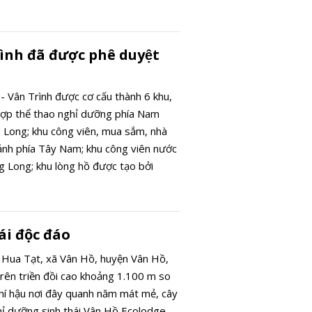
 trong 90 phút.
̀nh đã được phê duyệt
- Vân Trình được cơ cấu thành 6 khu,
ợp thể thao nghỉ dưỡng phía Nam
 Long; khu công viên, mua sắm, nhà
ảnh phía Tây Nam; khu công viên nước
 Long; khu lòng hồ được tạo bởi
hệ thống núi, các khu nghỉ dưỡng
vực chân núi phía Đông và Đông Nam;
Đông Bắc và khu phức hợp thể thao
ái độc đáo
y giáp sông Hoàng Long.
 Hua Tạt, xã Vân Hồ, huyện Vân Hồ,
 trên triền đồi cao khoảng 1.100 m so
khí hậu nơi đây quanh năm mát mẻ, cây
ghỉ dưỡng sinh thái Vân Hồ Ecolodge