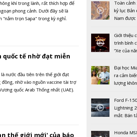
Toàn cảnh 
hông khí trong lành, rất thích hợp để
kỷ lục Bản 
goạn phong cảnh. Dưới đây sẽ là
Độc đáo v
Nam được 
n "nắm trọn Sapa" trong kỳ nghỉ.
bãi rêu xa
nhiều xe ô 
Ninh Thuậ
năm 2022
Giới thiệu
trình bình 
“Xe của n
h quốc tế nhờ đạt miễn
2022"
Đại học Mi
Rực rỡ sắc
 là nước đầu tiên trên thế giới đạt
ra cảm biế
mai anh đ
 đồng, nhờ vào nguồn vaccine tài trợ
lượng khôn
Lạt rộn rà
 Vương quốc Arab Thống nhất (UAE).
phát hiện 
năm mới 2
19
Ford F-15
Lightning 
mắt: Bán t
điện giá kh
chưa đến 4
Honda MS
n thế giới mới' của báo