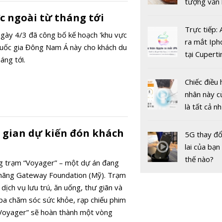
tượng văn
châu Âu với
c ngoài từ tháng tới
tranh cãi 
Trực tiếp:
ngày 4/3 đã công bố kế hoạch 'khu vực
gốc
ra mắt Iph
quốc gia Đông Nam Á này cho khách du
tại Cuperti
áng tới.
California,
Chiếc điều 
nhân này c
là tất cả n
bạn cần để
sót qua m
 gian dự kiến đón khách
5G thay đổ
nóng nực
lai của bạn
thế nào?
g trạm “Voyager” – một dự án đang
i hãng Gateway Foundation (Mỹ). Trạm
dịch vụ lưu trú, ăn uống, thư giãn và
pa chăm sóc sức khỏe, rạp chiếu phim
“Voyager” sẽ hoàn thành một vòng