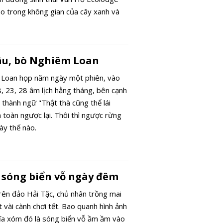
áo trong không gian của cây xanh và
u nghỉ dưỡng phóng tầm mắt ra xa, du
phong cảnh hữu tình, núi non đan xen
râu, bò Nghiêm Loan
n Loan họp năm ngày một phiên, vào
8, 23, 28 âm lịch hằng tháng, bên cạnh
u thành ngữ "Thật thà cũng thể lái
 toàn ngược lại. Thôi thì ngược rừng
ày thế nào.
ng sóng biển vỗ ngày đêm
ên đảo Hải Tặc, chủ nhân trồng mai
 vài cành chơi tết. Bao quanh hình ảnh
ĩa xóm đó là sóng biển vỗ ầm ầm vào