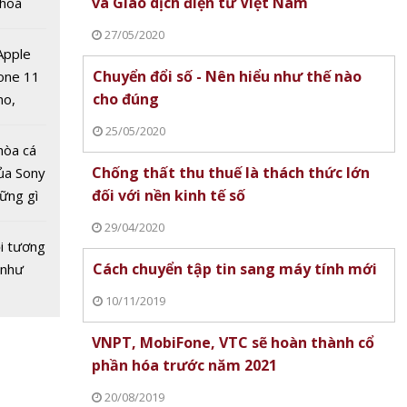
và Giao dịch điện tử Việt Nam
 hoá
 nhiều
27/05/2020
về nguồn
 Apple
Chuyển đổi số - Nên hiểu như thế nào
one 11
cho đúng
no,
 Mỹ
25/05/2020
hòa cá
Chống thất thu thuế là thách thức lớn
ủa Sony
đối với nền kinh tế số
hững gì
 sống
29/04/2020
ùa hè
i tương
Cách chuyển tập tin sang máy tính mới
 như
10/11/2019
VNPT, MobiFone, VTC sẽ hoàn thành cổ
phần hóa trước năm 2021
20/08/2019