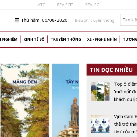
ATC
REV-ECIT
REV-JEC
Thứ năm, 06/08/2026
Biểu phí truyền thông
I NGHIỆM
KINH TẾ SỐ
TRUYỀN THÔNG
XE - NGHE NHÌN
TƯƠNG
TIN ĐỌC NHIỀU
Top 5 điể
'mới nổi' đ
khách du lị
Nam quan 
này
Vịnh Cam 
thể trở thà
tim' của m