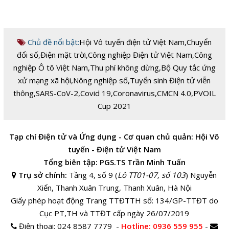
Chủ đề nổi bật:
Hội Vô tuyến điện tử Việt Nam
,
Chuyển
đổi số
,
Điện mặt trời
,
Công nghiệp Điện tử Việt Nam
,
Công
nghiệp Ô tô Việt Nam
,
Thu phí không dừng
,
Bộ Quy tắc ứng
xử mạng xã hội
,
Nông nghiệp số
,
Tuyển sinh Điện tử viễn
thông
,
SARS-CoV-2
,
Covid 19
,
Coronavirus
,
CMCN 4.0
,
PVOIL
Cup 2021
Tạp chí Điện tử và Ứng dụng - Cơ quan chủ quản: Hội Vô
tuyến - Điện tử Việt Nam
Tổng biên tập: PGS.TS Trần Minh Tuấn
Trụ sở chính:
Tầng 4, số 9 (
Lô TT01-07, số 103
) Nguyễn
Xiển, Thanh Xuân Trung, Thanh Xuân, Hà Nội
Giấy phép hoạt động Trang TTĐTTH số: 134/GP-TTĐT do
Cục PT,TH và TTĐT cấp ngày 26/07/2019
Điện thoại:
024 8587 7779 -
Hotline
: 0936 559 955
-