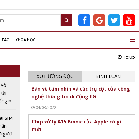
 TÁC
KHOA HỌC
15:05
XU HƯỚNG ĐỌC
BÌNH LUẬN
 vô
Bàn về tầm nhìn và các trụ cột của công
 tài
nghệ thông tin di động 6G
c gia
04/03/2022
 trong
ệu SIM
Chip xử lý A15 Bionic của Apple có gì
hận
mới
 Người