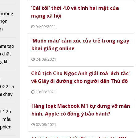
tô nhất
'Cái tôi' thời 4.0 và tính hai mặt của
 chương
mạng xã hội
chọn
04/09/2021
ăm
'Muôn màu' cảm xúc của trẻ trong ngày
ami tạo
khai giảng online
n chất
24/08/2021
g khí
Covid-
es lĩnh
Chủ tịch Chu Ngọc Anh giải toả 'ách tắc'
0
ong
về Giấy đi đường cho người dân Thủ đô
2022 ra
 thử
10/08/2021
ải chạy
ủa thế
ởi điểm
Hàng loạt Macbook M1 tự dưng vỡ màn
0 nghìn
X 125
hình, Apple có đồng ý bảo hành?
1 mẫu
02/08/2021
 phiên
mới cho
 đua