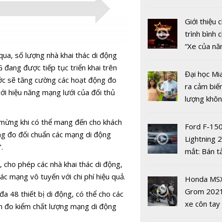
nhiều xe ô 
năm 2022
Giới thiệu
trình bình 
“Xe của n
qua, số lượng nhà khai thác di động
2022"
 đang được tiếp tục triển khai trên
Đại học Mi
ước sẽ tăng cường các hoạt động đo
ra cảm biế
ới hiệu năng mạng lưới của đối thủ
lượng khôn
Keysight
phát hiện 
Technologi
i mừng khi có thể mang đến cho khách
19
Ford F-15
ấn tiên ph
ng đo đối chuẩn các mạng di động
Lightning 
trong kiểm
.
mắt: Bán t
mạng 5G c
điện giá kh
 cho phép các nhà khai thác di động,
giới
chưa đến 4
ác mạng vô tuyến với chi phí hiệu quả.
Honda MS
USD
Grom 202
a 48 thiết bị di động, có thể cho các
xe côn tay
lần đo kiểm chất lượng mạng di động
Giải pháp 
bản đường