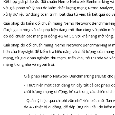
Kết hợp giải pháp đo đối chuẩn Nemo Network Benhmarking và 
với giải pháp xử lý sau đo kiểm chất lượng mạng Nemo Analyze,
xử lý dữ liệu tự động toàn trình, bắt đầu từ việc tải kết quả đo v
Giải pháp đo kiểm đối chuẩn mạng Nemo Network Benchmarkin
được gia cường và các phụ kiện dạng mô-đun cùng với phần mềm
đo đối chuẩn các mạng di động 4G và 5G với khả năng mở rộng.
Giải pháp đo đối chuẩn mạng Nemo Network Benchmarking là m
hơn của Keysight để kiểm tra hiệu năng và chất lượng của mạng
mạng, từ giai đoạn nghiệm thu trạm, triển khai, tối ưu hóa và xá
mạng trong nhà và ngoài trời.
Giải pháp Nemo Network Benchmarking (NBM) cho 
- Thực hiện một cách đáng tin cậy tất cả các phép đ
chất lượng mạng di động, kể cả trong các chiến dịch
- Quản lý hiệu quả chi phí vốn nhờ kiến trúc mô-đun 
đa 48 thiết bị di động, để đáp ứng nhu cầu đo kiểm 