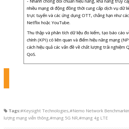
- Nhanh chóng đối chuẩn hiệu năng, khả năng truy cậ
nhiều mạng di động đồng thời cung cấp dịch vụ dữ liệ
trực tuyến và các ứng dụng OTT, chẳng hạn như các
Netflix hoặc YouTube.
Thu thập và phân tích dữ liệu đo kiểm, tạo báo cáo v
chính (KPI) có liên quan và điểm hiệu năng mạng (NP
cách hiệu quả các vấn đề về chất lượng trải nghiệm 
QoS.
Tags:
#Keysight Technologies
,
#Nemo Network Benchmarki
lượng mạng viễn thông
,
#mạng 5G NR
,
#mạng 4g LTE