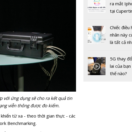
gốc
ra mắt Iph
tại Cuperti
California,
Chiếc điều 
nhân này c
là tất cả n
bạn cần để
sót qua m
5G thay đổ
Nâng cao c
nóng nực
lai của bạn
lượng thông
thế nào?
động
với ứng dụng sẽ cho ra kết quả tin
ạng viễn thông được đo kiểm.
hiển từ xa - theo thời gian thực - các
ork Benchmarking.