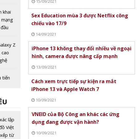
15/09/2021
 tuần
 bị
n khai
Sex Education mùa 3 được Netflix công
gọi
g mạng
chiếu vào 17/9
 đầu
14/09/2021
ệt Nam
alaxy Z
iPhone 13 không thay đổi nhiều về ngoại
h cao
hình, camera được nâng cấp mạnh
nghệ
13/09/2021
gập
 tiến
Cách xem trực tiếp sự kiện ra mắt
ng lai
iPhone 13 và Apple Watch 7
 số
10/09/2021
ỀU
ng đầu
VNEID của Bộ Công an khác các ứng
u viễn
xác lập
dụng đang được vận hành?
với giá
đồ Việt
10/09/2021
 tỷ USD,
xếp từ