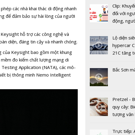
chăm sóc 
Clip: Khuyế
hàng từ tổ
 phép các nhà khai thác di động nhanh
đối với ngư
tự động t
năng để đảm bảo sự hài lòng của người
động, ngư
tác bằng g
việc, ngườ
nói.
Keysight hỗ trợ các công nghệ và
hàng tại k
Lộ diện siê
oàn diện, đáng tin cậy và nhanh chóng.
vụ trong d
hypercar C
Covid-19
g của Keysight bao gồm một khung
21C tăng t
n mềm đo kiểm chất lượng mạng di
100km/h c
esting Application (NATA), các mô-
2 giây
Bắc Sơn m
ết bị thông minh Nemo Intelligent
Pretzel - 
5G mang lại
quy cây: Bi
300 triệu 
tượng văn
năm cho cá
châu Âu với
mạng Việt
tranh cãi 
Trực tiếp: