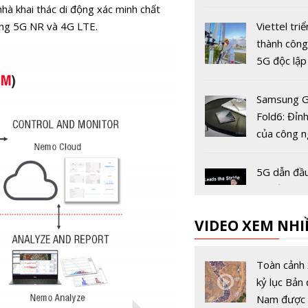
dùng còn 2
à khai thác di động xác minh chất
trước ngày
ạng 5G NR và 4G LTE.
Viettel triể
khóa chiều 
thành côn
5G độc lập
tiên tại Vi
Samsung G
Fold6: Đỉn
của công 
màn hình 
5G dẫn đầu
bộ của tươ
công nghệ
VIDEO XEM NHI
Viettel đứ
thương hiệ
Toàn cảnh 
thông ĐNA 
kỷ lục Bản 
trị đạt 5,8
Nam được 