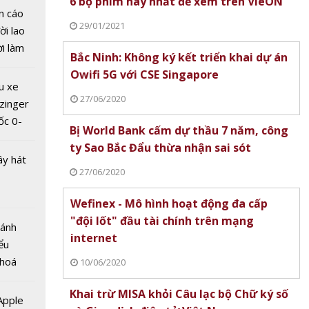
6 bộ phim hay nhất để xem trên VieON
khách
n cáo
ng đài
29/01/2021
ời lao
ương
ời làm
iọng
Bắc Ninh: Không ký kết triển khai dự án
i bán
Owifi 5G với CSE Singapore
hu dịch
u xe
ịch
27/06/2020
zinger
ốc 0-
Bị World Bank cấm dự thầu 7 năm, công
hưa tới
ty Sao Bắc Đẩu thừa nhận sai sót
ây hát
27/06/2020
Wefinex - Mô hình hoạt động đa cấp
"đội lốt" đầu tài chính trên mạng
Bánh
 giá trị
internet
ểu
USD mỗi
 hoá
10/06/2020
c nhà
 nhiều
 Nam
Khai trừ MISA khỏi Câu lạc bộ Chữ ký số
về nguồn
 Apple