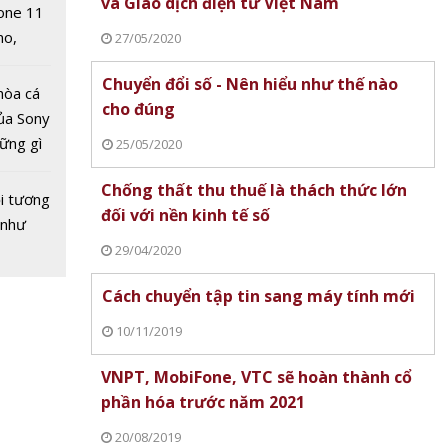
và Giao dịch điện tử Việt Nam
one 11
no,
27/05/2020
 Mỹ
Chuyển đổi số - Nên hiểu như thế nào
hòa cá
cho đúng
ủa Sony
hững gì
25/05/2020
 sống
Chống thất thu thuế là thách thức lớn
ùa hè
i tương
hất
đối với nền kinh tế số
 như
 tin di
29/04/2020
Cách chuyển tập tin sang máy tính mới
10/11/2019
VNPT, MobiFone, VTC sẽ hoàn thành cổ
phần hóa trước năm 2021
20/08/2019