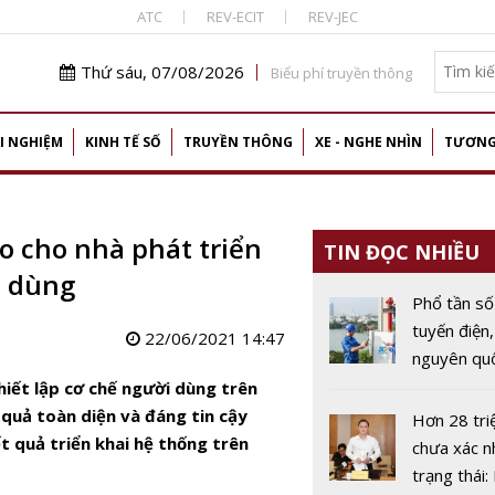
ATC
REV-ECIT
REV-JEC
Thứ sáu, 07/08/2026
Biểu phí truyền thông
I NGHIỆM
KINH TẾ SỐ
TRUYỀN THÔNG
XE - NGHE NHÌN
TƯƠNG
o cho nhà phát triển
TIN ĐỌC NHIỀU
i dùng
Phổ tần số
tuyến điện,
22/06/2021 14:47
nguyên quố
chiến lược
iết lập cơ chế người dùng trên
kinh tế số
quả toàn diện và đáng tin cậy
Hơn 28 tri
t quả triển khai hệ thống trên
chưa xác n
trạng thái: