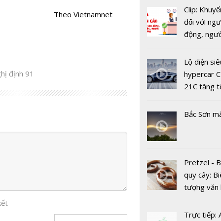
chăm sóc 
Clip: Khuyế
hàng từ tổ
Theo Vietnamnet
đối với ngư
tự động t
động, ngư
tác bằng g
việc, ngườ
nói.
hàng tại k
Lộ diện siê
vụ trong d
ghị định 91
hypercar C
Covid-19
21C tăng t
100km/h c
2 giây
Bắc Sơn m
Pretzel - 
5G mang lại
quy cây: Bi
300 triệu 
tượng văn
năm cho cá
châu Âu với
kết
mạng Việt
tranh cãi 
Trực tiếp: