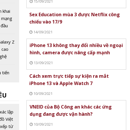
15/09/2021
 tuần
 bị
n khai
Sex Education mùa 3 được Netflix công
gọi
g mạng
chiếu vào 17/9
 đầu
14/09/2021
ệt Nam
alaxy Z
iPhone 13 không thay đổi nhiều về ngoại
h cao
hình, camera được nâng cấp mạnh
nghệ
13/09/2021
gập
 tiến
Cách xem trực tiếp sự kiện ra mắt
ng lai
iPhone 13 và Apple Watch 7
 số
10/09/2021
ỀU
ng đầu
VNEID của Bộ Công an khác các ứng
u viễn
xác lập
dụng đang được vận hành?
với giá
đồ Việt
10/09/2021
 tỷ USD,
xếp từ