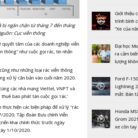
nhiều xe ô 
năm 2022
Giới thiệu
trình bình 
ã bị ngăn chặn từ tháng 7 đến tháng
“Xe của n
guồn: Cục viễn thông
2022"
ự quyết tâm của các doanh nghiệp viễn
Đại học Mi
n thông" như cuộc gọi rác, tin nhắn
ra cảm biế
lượng khôn
Keysight
phát hiện 
ũng như những loại rác viễn thông
Technologi
19
ăng xử lý căn bản vào cuối năm 2020.
Ford F-15
ấn tiên ph
Lightning 
cùng các nhà mạng Viettel, VNPT và
trong kiểm
mắt: Bán t
 thuê bao phát tán cuộc gọi 'rác.'
mạng 5G c
điện giá kh
giới
 thực hiện các biện pháp để xử lý "rác
chưa đến 4
Honda MS
1/7/2020; Tập đoàn Bưu chính Viễn
USD
Grom 202
iển khai chính thức trước ngày
xe côn tay
ngày 1/10/2020.
Giải pháp 
bản đường