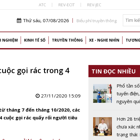
ATC
REV-ECIT
REV-JEC
Thứ sáu, 07/08/2026
Biểu phí truyền thông
I NGHIỆM
KINH TẾ SỐ
TRUYỀN THÔNG
XE - NGHE NHÌN
TƯƠNG
ộc gọi rác trong 4
TIN ĐỌC NHIỀU
Phổ tần số
tuyến điện,
27/11/2020 15:09
nguyên quố
chiến lược
từ tháng 7 đến tháng 10/2020, các
kinh tế số
 cuộc gọi rác quấy rối người tiêu
Hơn 28 tri
chưa xác n
trạng thái: