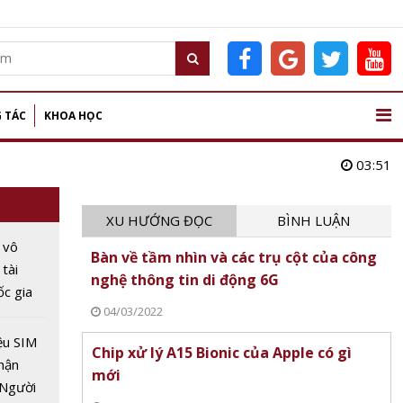
 TÁC
KHOA HỌC
03:51
XU HƯỚNG ĐỌC
BÌNH LUẬN
 vô
Bàn về tầm nhìn và các trụ cột của công
 tài
nghệ thông tin di động 6G
c gia
04/03/2022
 trong
ệu SIM
Chip xử lý A15 Bionic của Apple có gì
hận
mới
 Người