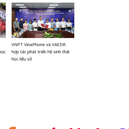
Công nghệ thị giác giúp 
không cần GPS vẫn xác đ
u
VNPT VinaPhone và VAEDR
chính xác mục tiêu
học
hợp tác phát triển hệ sinh thái
học liệu số