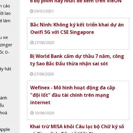
6 bộ phim hay nhất để xem trên VieON
khách
n cáo
ng đài
29/01/2021
ời lao
ương
ời làm
iọng
Bắc Ninh: Không ký kết triển khai dự án
i bán
Owifi 5G với CSE Singapore
hu dịch
u xe
ịch
27/06/2020
zinger
ốc 0-
Bị World Bank cấm dự thầu 7 năm, công
hưa tới
ty Sao Bắc Đẩu thừa nhận sai sót
ây hát
27/06/2020
Wefinex - Mô hình hoạt động đa cấp
"đội lốt" đầu tài chính trên mạng
Bánh
 giá trị
internet
ểu
USD mỗi
 hoá
10/06/2020
c nhà
 nhiều
 Nam
Khai trừ MISA khỏi Câu lạc bộ Chữ ký số
về nguồn
 Apple