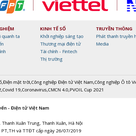
NGHIỆM
KINH TẾ SỐ
TRUYỀN THÔNG
i quanh ta
Khởi nghiệp sáng tạo
Phát thanh truyền 
ến
Thương mại điện tử
Media
ình
Tài chính - Fintech
Thị trường
ố
,
Điện mặt trời
,
Công nghiệp Điện tử Việt Nam
,
Công nghiệp Ô tô V
2
,
Covid 19
,
Coronavirus
,
CMCN 4.0
,
PVOIL Cup 2021
yến - Điện tử Việt Nam
, Thanh Xuân Trung, Thanh Xuân, Hà Nội
 PT,TH và TTĐT cấp ngày 26/07/2019