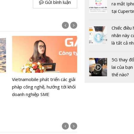
gốc
Gửi bình luận
ra mắt Iph
tại Cuperti
California,
Chiếc điều 
nhân này c
là tất cả n
bạn cần để
sót qua m
5G thay đổ
Nâng cao c
Hôm nay, những thuê ba
nóng nực
lai của bạn
lượng thông
tiên chưa xác thực đã bị
thế nào?
động
Vietnamobile phát triển các giải
một chiều
pháp công nghệ, hướng tới khối
doanh nghiệp SME