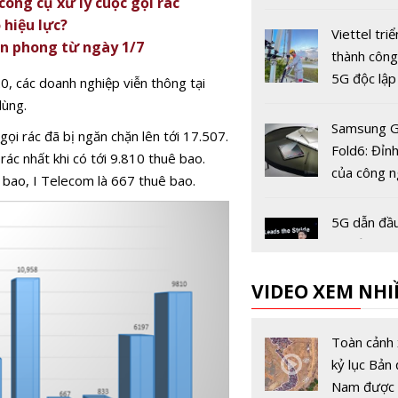
ông cụ xử lý cuộc gọi rác
dùng còn 2
 hiệu lực?
trước ngày
Viettel triể
iên phong từ ngày 1/7
khóa chiều 
thành côn
5G độc lập
, các doanh nghiệp viễn thông tại
tiên tại Vi
dùng.
Samsung G
ọi rác đã bị ngăn chặn lên tới 17.507.
Fold6: Đỉn
rác nhất khi có tới 9.810 thuê bao.
của công 
bao, I Telecom là 667 thuê bao.
màn hình 
5G dẫn đầu
bộ của tươ
công nghệ
VIDEO XEM NHI
Viettel đứ
thương hiệ
Toàn cảnh 
thông ĐNA 
kỷ lục Bản 
trị đạt 5,8
Nam được 