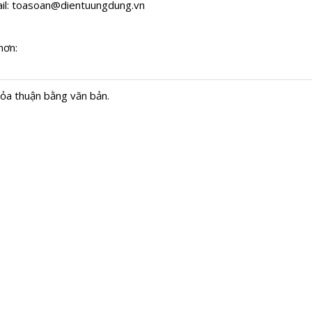
il:
toasoan@dientuungdung.vn
hơn:
hỏa thuận bằng văn bản.