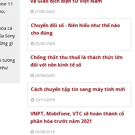
và Giao dịch điện tử Việt Nam
one 11
no,
27/05/2020
 Mỹ
Chuyển đổi số - Nên hiểu như thế nào
hòa cá
cho đúng
ủa Sony
hững gì
25/05/2020
 sống
Chống thất thu thuế là thách thức lớn
ùa hè
i tương
hất
đối với nền kinh tế số
o đầu
Thanh tra VNPT Huế 
 như
 tin di
 khóa
Meta thừa nhận sự cố
138 SIM và 17 trạm 
29/04/2020
Facebook, Messenger,
quy định
Instagram và cam kết sớm khắc
Cách chuyển tập tin sang máy tính mới
phục
10/11/2019
VNPT, MobiFone, VTC sẽ hoàn thành cổ
phần hóa trước năm 2021
20/08/2019