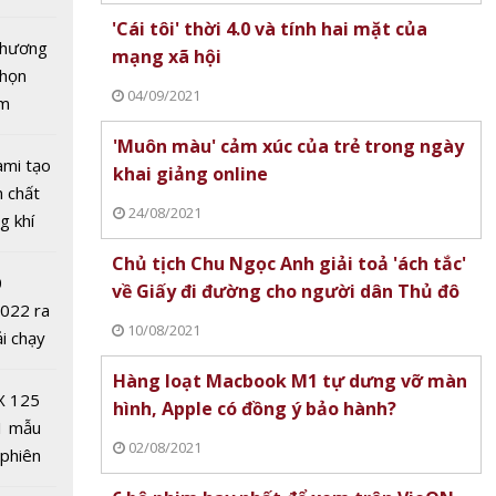
tô nhất
'Cái tôi' thời 4.0 và tính hai mặt của
 chương
mạng xã hội
chọn
04/09/2021
ăm
'Muôn màu' cảm xúc của trẻ trong ngày
ami tạo
khai giảng online
n chất
24/08/2021
g khí
Covid-
es lĩnh
Chủ tịch Chu Ngọc Anh giải toả 'ách tắc'
0
ong
về Giấy đi đường cho người dân Thủ đô
2022 ra
 thử
10/08/2021
ải chạy
ủa thế
ởi điểm
Hàng loạt Macbook M1 tự dưng vỡ màn
0 nghìn
X 125
hình, Apple có đồng ý bảo hành?
1 mẫu
02/08/2021
 phiên
mới cho
 đua