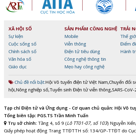
XÃ HỘI SỐ
SẢN PHẨM CÔNG NGHỆ
TRẢI 
Sự kiện
Mobile
Thế giớ
Cuộc sống số
Viễn thông
Điểm đ
Chính sách số
Điện tử tiêu dùng
Hành tr
Văn hóa số
Công nghệ thông tin
Giáo dục
Mẹo hay công nghệ
Chủ đề nổi bật:
Hội Vô tuyến điện tử Việt Nam
,
Chuyển đổi s
hội
,
Nông nghiệp số
,
Tuyển sinh Điện tử viễn thông
,
SARS-CoV-
Tạp chí Điện tử và Ứng dụng - Cơ quan chủ quản: Hội Vô tu
Tổng biên tập: PGS.TS Trần Minh Tuấn
Trụ sở chính:
Tầng 4, số 9 (
Lô TT01-07, số 103
) Nguyễn Xiển
Giấy phép hoạt động Trang TTĐTTH số: 134/GP-TTĐT do Cục