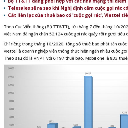
Bộ TT&TT đang phối hợp với các nhà mạng thí điểm c
Telesales sẽ ra sao khi Nghị định cấm cuộc gọi rác có
Cắt liên lạc của thuê bao có 'cuộc gọi rác', Viettel t
Theo Cục Viễn thông (Bộ TT&TT), từ tháng 7 đến tháng 10/2020
Việt Nam đã ngăn chặn 52.124 cuộc gọi rác quấy rối người tiêu 
Chỉ riêng trong tháng 10/2020, tổng số thuê bao phát tán cuộc g
Viettel là doanh nghiệp viễn thông thực hiện ngăn nhiều cuộc gọi 
Theo sau đó là VNPT với 6.197 thuê bao, MobiFone là 833 thuê 