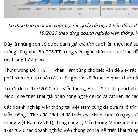
Số thuê bao phát tán cuộc gọi rác quấy rối người tiêu dùng đ
10/2020 theo từng doanh nghiệp viễn thông. N
Đây là những con số được đánh giá khá tích cực hiện thực hoá s
thông cũng như Bộ TT&TT trong việc ngăn chặn các loại "rác viễ
rác trong tương lai.
Thứ trưởng Bộ TT&TT Phan Tâm từng cho biết vấn đề SIM rác c
phát sinh như tin nhắn rác, cuộc gọi rác sẽ được cơ quan chức n
Trước đó từ 1/7/2020, Cục Viễn thông, Bộ TT&TT đã phối hợp 
MobiFone triển khai giải pháp công nghệ để lọc và cắt liên lạc các
Các doanh nghiệp viễn thông tại Việt Nam cũng đã đưa ra lộ trình
viễn thông." Theo đó, Viettel đã triển khai chính thức từ ngày 
thông Việt Nam (VNPT), Tổng công ty Viễn thông MobiFone đã tr
1/8/2020; các doanh nghiệp viễn thông còn lại sẽ triển khai từ 