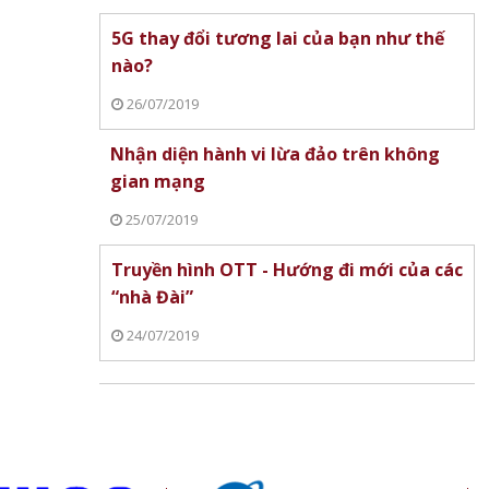
5G thay đổi tương lai của bạn như thế
nào?
26/07/2019
drone
Thủ tướng Lê Minh Hưng nêu 5
NVIDIA DRIVE tích h
ịnh
nhiệm vụ trọng tâm về an ninh
thích ứng góc rộng 
Nhận diện hành vi lừa đảo trên không
mạng
dành cho xe tự lái
gian mạng
25/07/2019
Truyền hình OTT - Hướng đi mới của các
“nhà Đài”
24/07/2019