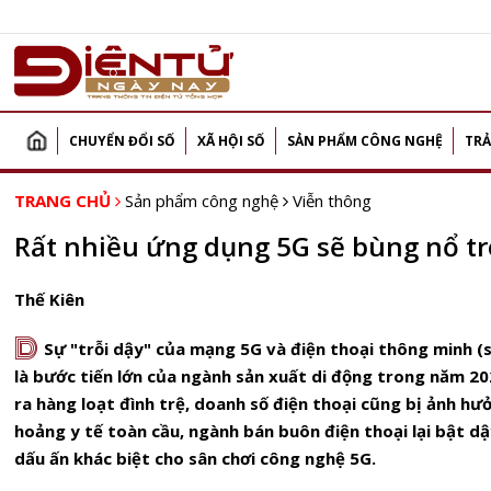
CHUYỂN ĐỔI SỐ
XÃ HỘI SỐ
SẢN PHẨM CÔNG NGHỆ
TRẢ
TRANG CHỦ
Sản phẩm công nghệ
Viễn thông
Rất nhiều ứng dụng 5G sẽ bùng nổ t
Thế Kiên
D
Sự "trỗi dậy" của mạng 5G và điện thoại thông minh 
là bước tiến lớn của ngành sản xuất di động trong năm 20
ra hàng loạt đình trệ, doanh số điện thoại cũng bị ảnh hư
hoảng y tế toàn cầu, ngành bán buôn điện thoại lại bật d
dấu ấn khác biệt cho sân chơi công nghệ 5G.