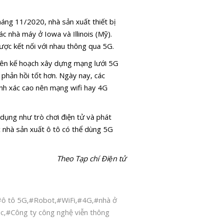
áng 11/2020, nhà sản xuất thiết bị
c nhà máy ở Iowa và Illinois (Mỹ).
ợc kết nối với nhau thông qua 5G.
lên kế hoạch xây dựng mạng lưới 5G
 phản hồi tốt hơn. Ngày nay, các
ính xác cao nên mạng wifi hay 4G
 dụng như trò chơi điện tử và phát
c nhà sản xuất ô tô có thể dùng 5G
Theo Tạp chí Điện tử
#ô tô 5G
,
#Robot
,
#WiFi
,
#4G
,
#nhà ở
ục
,
#Công ty công nghệ viễn thông