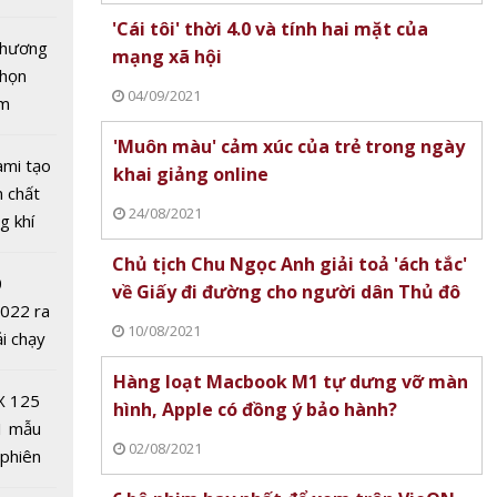
tô nhất
'Cái tôi' thời 4.0 và tính hai mặt của
 chương
mạng xã hội
chọn
04/09/2021
ăm
'Muôn màu' cảm xúc của trẻ trong ngày
ami tạo
khai giảng online
n chất
24/08/2021
g khí
Covid-
es lĩnh
Chủ tịch Chu Ngọc Anh giải toả 'ách tắc'
0
ong
về Giấy đi đường cho người dân Thủ đô
2022 ra
 thử
10/08/2021
ải chạy
ủa thế
ởi điểm
Hàng loạt Macbook M1 tự dưng vỡ màn
0 nghìn
X 125
hình, Apple có đồng ý bảo hành?
1 mẫu
02/08/2021
 phiên
mới cho
 đua