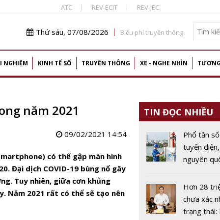
ATC
REV-ECIT
REV-JEC
Thứ sáu, 07/08/2026
Biểu phí truyền thông
I NGHIỆM
KINH TẾ SỐ
TRUYỀN THÔNG
XE - NGHE NHÌN
TƯƠNG
rong năm 2021
TIN ĐỌC NHIỀU
09/02/2021 14:54
Phổ tần số
tuyến điện,
(smartphone) có thể gập màn hình
nguyên quố
20. Đại dịch COVID-19 bùng nổ gây
chiến lược
ởng. Tuy nhiên, giữa cơn khủng
kinh tế số
Hơn 28 tri
ậy. Năm 2021 rất có thể sẽ tạo nên
chưa xác n
trạng thái: