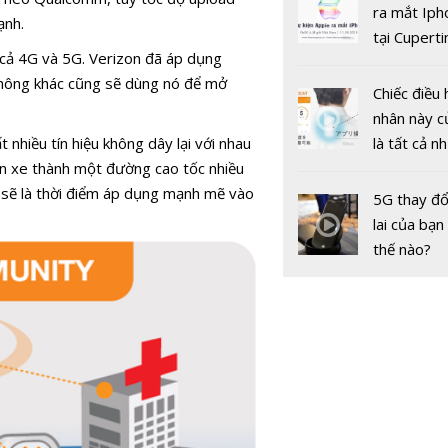
gốc
ra mắt Iph
ạnh.
tại Cuperti
cả 4G và 5G. Verizon đã áp dụng
California,
thông khác cũng sẽ dùng nó để mở
Chiếc điều 
nhân này c
nhiều tín hiệu không dây lại với nhau
là tất cả n
àn xe thành một đường cao tốc nhiều
bạn cần để
 sẽ là thời điểm áp dụng mạnh mẽ vào
sót qua m
5G thay đổ
Nâng cao c
nóng nực
lai của bạn
lượng thông
thế nào?
động