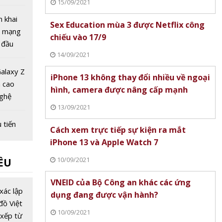
15/09/2021
 tuần
 bị
n khai
Sex Education mùa 3 được Netflix công
gọi
g mạng
chiếu vào 17/9
 đầu
14/09/2021
ệt Nam
alaxy Z
iPhone 13 không thay đổi nhiều về ngoại
h cao
hình, camera được nâng cấp mạnh
nghệ
13/09/2021
gập
 tiến
Cách xem trực tiếp sự kiện ra mắt
ng lai
iPhone 13 và Apple Watch 7
 số
10/09/2021
ỀU
ng đầu
VNEID của Bộ Công an khác các ứng
u viễn
xác lập
dụng đang được vận hành?
với giá
đồ Việt
10/09/2021
 tỷ USD,
xếp từ