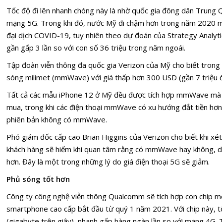
Tốc độ đi lên nhanh chóng này là nhờ quốc gia đông dân Trung
mạng 5G. Trong khi đó, nước Mỹ đi chậm hơn trong năm 2020 m
đại dịch COVID-19, tuy nhiên theo dự đoán của Strategy Analy
gần gấp 3 lần so với con số 36 triệu trong năm ngoái.
Tập đoàn viễn thông đa quốc gia Verizon của Mỹ cho biết trong
sóng milimet (mmWave) với giá thấp hơn 300 USD (gần 7 triệu 
Tất cả các mẫu iPhone 12 ở Mỹ đều được tích hợp mmWave mà k
mua, trong khi các điện thoại mmWave có xu hướng đắt tiền hơ
phiên bản không có mmWave.
Phó giám đốc cấp cao Brian Higgins của Verizon cho biết khi xét 
khách hàng sẽ hiếm khi quan tâm rằng có mmWave hay không, d
hơn. Đây là một trong những lý do giá điện thoại 5G sẽ giảm.
Phủ sóng tốt hơn
Công ty công nghệ viễn thông Qualcomm sẽ tích hợp con chip 
smartphone cao cấp bắt đầu từ quý 1 năm 2021. Với chip này, 
(gigabyte trên giây), nhanh gấp hàng ngàn lần so với mạng 4G.