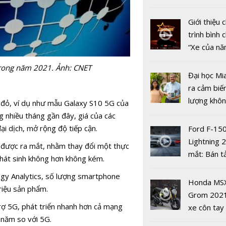
nhiều xe ô 
năm 2022
Giới thiệu
trình bình 
“Xe của n
2022"
trong năm 2021. Ảnh: CNET
Đại học Mi
ra cảm biế
lượng khôn
 đỏ, ví dụ như mẫu Galaxy S10 5G của
Keysight
phát hiện 
 nhiều tháng gần đây, giá của các
Technologi
19
ại dịch, mở rộng độ tiếp cận.
Ford F-15
ấn tiên ph
Lightning 
trong kiểm
 được ra mắt, nhằm thay đổi một thực
mắt: Bán t
mạng 5G c
phát sinh không hơn không kém.
điện giá kh
giới
egy Analytics, số lượng smartphone
chưa đến 4
Honda MS
iệu sản phẩm.
USD
Grom 202
rợ 5G, phát triển nhanh hơn cả mạng
xe côn tay
Giải pháp 
năm so với 5G.
bản đường