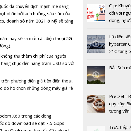
chăm sóc 
Clip: Khuyế
 Quốc đã chuyển dịch mạnh mẽ sang
hàng từ tổ
đối với ngư
ột phần bởi ảnh hưởng sâu sắc của
tự động t
động, ngư
tics, doanh số năm 2021 ở Mỹ sẽ tăng
tác bằng g
việc, ngườ
nói.
hàng tại k
Lộ diện siê
 năm nay sẽ ra mắt các điện thoại 5G
vụ trong d
hypercar C
đồng).
Covid-19
21C tăng t
hông thu thêm chi phí của người
100km/h c
n hàng chục đến hàng trăm USD so với
2 giây
Bắc Sơn m
trên phương diện giá tiền điện thoại,
o đó họ chọn những dòng máy giá rẻ
Pretzel - 
5G mang lại
quy cây: Bi
300 triệu 
tượng văn
năm cho cá
modem X60 trong các dòng
châu Âu với
mạng Việt
tốc độ download sẽ đạt 7,5 Gbps
tranh cãi 
Trực tiếp:
 Theo Qualcomm, tuy tốc độ upload