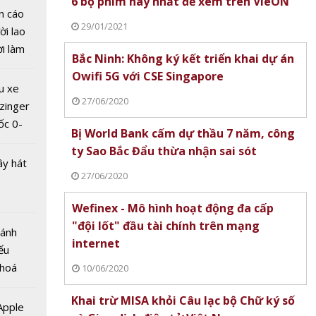
6 bộ phim hay nhất để xem trên VieON
khách
n cáo
ng đài
29/01/2021
ời lao
ương
ời làm
iọng
Bắc Ninh: Không ký kết triển khai dự án
i bán
Owifi 5G với CSE Singapore
hu dịch
u xe
ịch
27/06/2020
zinger
ốc 0-
Bị World Bank cấm dự thầu 7 năm, công
hưa tới
ty Sao Bắc Đẩu thừa nhận sai sót
ây hát
27/06/2020
Wefinex - Mô hình hoạt động đa cấp
"đội lốt" đầu tài chính trên mạng
Bánh
 giá trị
internet
ểu
USD mỗi
 hoá
10/06/2020
c nhà
 nhiều
 Nam
Khai trừ MISA khỏi Câu lạc bộ Chữ ký số
về nguồn
 Apple