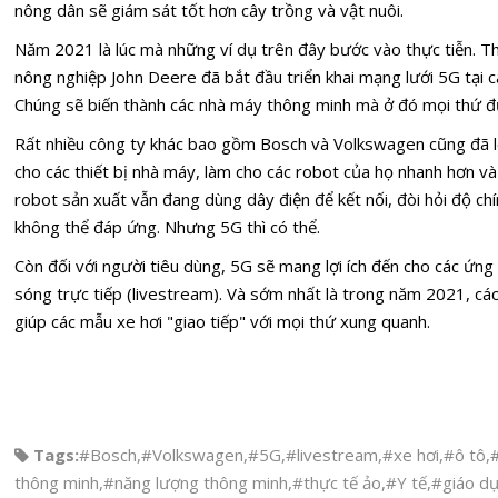
nông dân sẽ giám sát tốt hơn cây trồng và vật nuôi.
Năm 2021 là lúc mà những ví dụ trên đây bước vào thực tiễn. Th
nông nghiệp John Deere đã bắt đầu triển khai mạng lưới 5G tại cá
Chúng sẽ biến thành các nhà máy thông minh mà ở đó mọi thứ đư
Rất nhiều công ty khác bao gồm Bosch và Volkswagen cũng đã 
cho các thiết bị nhà máy, làm cho các robot của họ nhanh hơn và
robot sản xuất vẫn đang dùng dây điện để kết nối, đòi hỏi độ ch
không thể đáp ứng. Nhưng 5G thì có thể.
Còn đối với người tiêu dùng, 5G sẽ mang lợi ích đến cho các ứng
sóng trực tiếp (livestream). Và sớm nhất là trong năm 2021, cá
giúp các mẫu xe hơi "giao tiếp" với mọi thứ xung quanh.
Tags:
#Bosch
,
#Volkswagen
,
#5G
,
#livestream
,
#xe hơi
,
#ô tô
,
thông minh
,
#năng lượng thông minh
,
#thực tế ảo
,
#Y tế
,
#giáo d