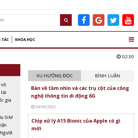
 TÁC
KHOA HỌC
02:30
XU HƯỚNG ĐỌC
BÌNH LUẬN
 vô
Bàn về tầm nhìn và các trụ cột của công
 tài
nghệ thông tin di động 6G
c gia
04/03/2022
 trong
ệu SIM
Chip xử lý A15 Bionic của Apple có gì
hận
mới
 Người