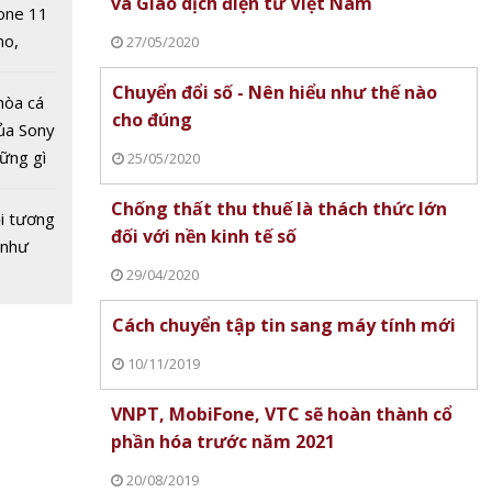
và Giao dịch điện tử Việt Nam
one 11
no,
27/05/2020
 Mỹ
Chuyển đổi số - Nên hiểu như thế nào
hòa cá
cho đúng
ủa Sony
hững gì
25/05/2020
 sống
Chống thất thu thuế là thách thức lớn
ùa hè
i tương
hất
đối với nền kinh tế số
 như
 tin di
29/04/2020
Cách chuyển tập tin sang máy tính mới
10/11/2019
VNPT, MobiFone, VTC sẽ hoàn thành cổ
phần hóa trước năm 2021
20/08/2019