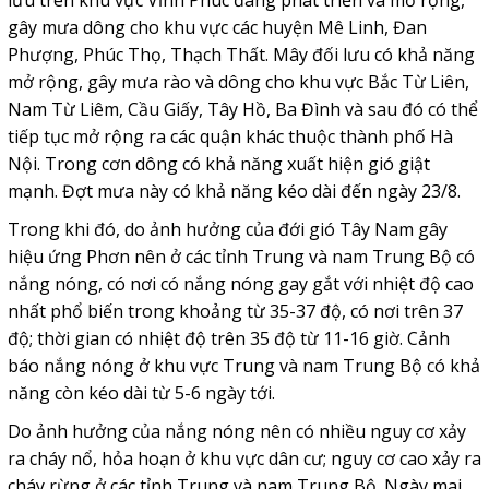
gây mưa dông cho khu vực các huyện Mê Linh, Đan
Phượng, Phúc Thọ, Thạch Thất. Mây đối lưu có khả năng
mở rộng, gây mưa rào và dông cho khu vực Bắc Từ Liên,
Nam Từ Liêm, Cầu Giấy, Tây Hồ, Ba Đình và sau đó có thể
tiếp tục mở rộng ra các quận khác thuộc thành phố Hà
Nội. Trong cơn dông có khả năng xuất hiện gió giật
mạnh. Đợt mưa này có khả năng kéo dài đến ngày 23/8.
Trong khi đó, do ảnh hưởng của đới gió Tây Nam gây
hiệu ứng Phơn nên ở các tỉnh Trung và nam Trung Bộ có
nắng nóng, có nơi có nắng nóng gay gắt với nhiệt độ cao
nhất phổ biến trong khoảng từ 35-37 độ, có nơi trên 37
độ; thời gian có nhiệt độ trên 35 độ từ 11-16 giờ. Cảnh
báo nắng nóng ở khu vực Trung và nam Trung Bộ có khả
năng còn kéo dài từ 5-6 ngày tới.
Do ảnh hưởng của nắng nóng nên có nhiều nguy cơ xảy
ra cháy nổ, hỏa hoạn ở khu vực dân cư; nguy cơ cao xảy ra
cháy rừng ở các tỉnh Trung và nam Trung Bộ. Ngày mai