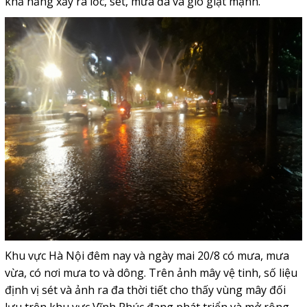
khả năng xảy ra lốc, sét, mưa đá và gió giật mạnh.
Khu vực Hà Nội đêm nay và ngày mai 20/8 có mưa, mưa
vừa, có nơi mưa to và dông. Trên ảnh mây vệ tinh, số liệu
định vị sét và ảnh ra đa thời tiết cho thấy vùng mây đối
lưu trên khu vực Vĩnh Phúc đang phát triển và mở rộng,