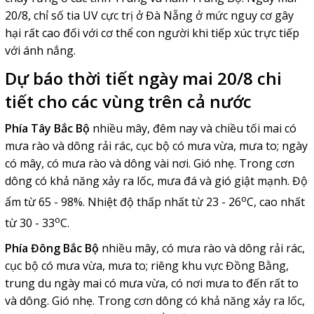
20/8, chỉ số tia UV cực trị ở Đà Nẵng ở mức nguy cơ gây
hại rất cao đối với cơ thể con người khi tiếp xúc trực tiếp
với ánh nắng.
Dự báo thời tiết ngày mai 20/8 chi
tiết cho các vùng trên cả nước
Phía Tây Bắc Bộ
nhiều mây, đêm nay và chiều tối mai có
mưa rào và dông rải rác, cục bộ có mưa vừa, mưa to; ngày
có mây, có mưa rào và dông vài nơi. Gió nhẹ. Trong cơn
dông có khả năng xảy ra lốc, mưa đá và gió giật mạnh. Độ
o
ẩm từ 65 - 98%. Nhiệt độ thấp nhất từ 23 - 26
C, cao nhất
o
từ 30 - 33
C.
Phía Đông Bắc Bộ
nhiều mây, có mưa rào và dông rải rác,
cục bộ có mưa vừa, mưa to; riêng khu vực Đồng Bằng,
trung du ngày mai có mưa vừa, có nơi mưa to đến rất to
và dông. Gió nhẹ. Trong cơn dông có khả năng xảy ra lốc,