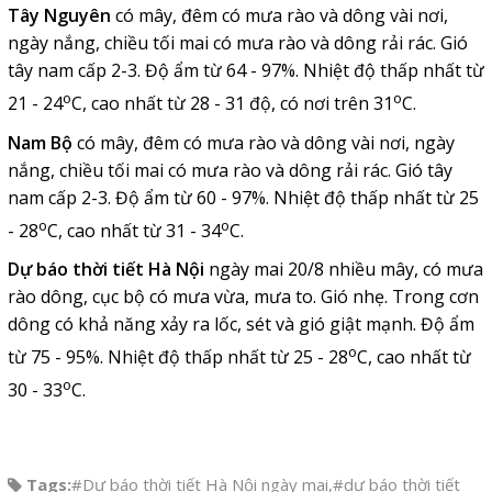
Tây Nguyên
có mây, đêm có mưa rào và dông vài nơi,
ngày nắng, chiều tối mai có mưa rào và dông rải rác. Gió
tây nam cấp 2-3. Độ ẩm từ 64 - 97%. Nhiệt độ thấp nhất từ
o
o
21 - 24
C, cao nhất từ 28 - 31 độ, có nơi trên 31
C.
Nam Bộ
có mây, đêm có mưa rào và dông vài nơi, ngày
nắng, chiều tối mai có mưa rào và dông rải rác. Gió tây
nam cấp 2-3. Độ ẩm từ 60 - 97%. Nhiệt độ thấp nhất từ 25
o
o
- 28
C, cao nhất từ 31 - 34
C.
Dự báo thời tiết Hà Nội
ngày mai 20/8 nhiều mây, có mưa
rào dông, cục bộ có mưa vừa, mưa to. Gió nhẹ. Trong cơn
dông có khả năng xảy ra lốc, sét và gió giật mạnh. Độ ẩm
o
từ 75 - 95%. Nhiệt độ thấp nhất từ 25 - 28
C, cao nhất từ
o
30 - 33
C.
Tags:
#Dự báo thời tiết Hà Nội ngày mai
,
#dự báo thời tiết