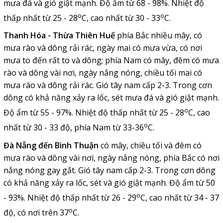
mưa đá và gió giật mạnh. Độ ẩm từ 68 - 98%. Nhiệt độ
o
o
thấp nhất từ 25 - 28
C, cao nhất từ 30 - 33
C.
Thanh Hóa - Thừa Thiên Huế
phía Bắc nhiều mây, có
mưa rào và dông rải rác, ngày mai có mưa vừa, có nơi
mưa to đến rất to và dông; phía Nam có mây, đêm có mưa
rào và dông vài nơi, ngày nắng nóng, chiều tối mai có
mưa rào và dông rải rác. Gió tây nam cấp 2-3. Trong cơn
dông có khả năng xảy ra lốc, sét mưa đá và gió giật mạnh.
o
Độ ẩm từ 55 - 97%. Nhiệt độ thấp nhất từ 25 - 28
C, cao
o
nhất từ 30 - 33 độ, phía Nam từ 33-36
C.
Đà Nẵng đến Bình Thuận
có mây, chiều tối và đêm có
mưa rào và dông vài nơi, ngày nắng nóng, phía Bắc có nơi
nắng nóng gay gắt. Gió tây nam cấp 2-3. Trong cơn dông
có khả năng xảy ra lốc, sét và gió giật mạnh. Độ ẩm từ 50
o
- 93%. Nhiệt độ thấp nhất từ 26 - 29
C, cao nhất từ 34 - 37
o
độ, có nơi trên 37
C.