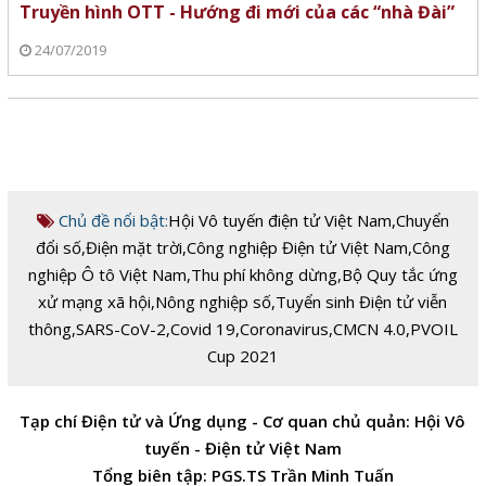
Truyền hình OTT - Hướng đi mới của các “nhà Đài”
24/07/2019
Chủ đề nổi bật:
Hội Vô tuyến điện tử Việt Nam
,
Chuyển
đổi số
,
Điện mặt trời
,
Công nghiệp Điện tử Việt Nam
,
Công
nghiệp Ô tô Việt Nam
,
Thu phí không dừng
,
Bộ Quy tắc ứng
xử mạng xã hội
,
Nông nghiệp số
,
Tuyển sinh Điện tử viễn
thông
,
SARS-CoV-2
,
Covid 19
,
Coronavirus
,
CMCN 4.0
,
PVOIL
Cup 2021
Tạp chí Điện tử và Ứng dụng - Cơ quan chủ quản: Hội Vô
tuyến - Điện tử Việt Nam
Tổng biên tập: PGS.TS Trần Minh Tuấn