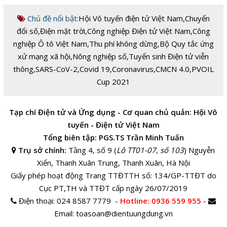
Chủ đề nổi bật:
Hội Vô tuyến điện tử Việt Nam
,
Chuyển
đổi số
,
Điện mặt trời
,
Công nghiệp Điện tử Việt Nam
,
Công
nghiệp Ô tô Việt Nam
,
Thu phí không dừng
,
Bộ Quy tắc ứng
xử mạng xã hội
,
Nông nghiệp số
,
Tuyển sinh Điện tử viễn
thông
,
SARS-CoV-2
,
Covid 19
,
Coronavirus
,
CMCN 4.0
,
PVOIL
Cup 2021
Tạp chí Điện tử và Ứng dụng - Cơ quan chủ quản: Hội Vô
tuyến - Điện tử Việt Nam
Tổng biên tập: PGS.TS Trần Minh Tuấn
Trụ sở chính:
Tầng 4, số 9 (
Lô TT01-07, số 103
) Nguyễn
Xiển, Thanh Xuân Trung, Thanh Xuân, Hà Nội
Giấy phép hoạt động Trang TTĐTTH số: 134/GP-TTĐT do
Cục PT,TH và TTĐT cấp ngày 26/07/2019
Điện thoại:
024 8587 7779 -
Hotline
: 0936 559 955
-
Email:
toasoan@dientuungdung.vn