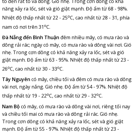
to đến rất to và dông. Gió nhẹ. Trong cơn dông có khả
năng xảy ra lốc, sét và gió giật mạnh. Độ ẩm từ 68 - 98%.
o
Nhiệt độ thấp nhất từ 22 - 25
C, cao nhất từ 28 - 31, phía
o
nam có nơi trên 31
C.
Đà Nẵng đến Bình Thuận
đ
êm nhiều mây, có mưa rào và
dông rải rác; ngày có mây, có mưa rào và dông vài nơi. Gió
nhẹ. Trong cơn dông có khả năng xảy ra lốc, sét và gió
giật mạnh. Độ ẩm từ 63 - 95%. Nhiệt độ thấp nhất từ 23 -
o
o
26
C, cao nhất từ 30 - 33
C.
Tây Nguyên
có mây, chiều tối và đêm có mưa rào và dông
vài nơi, ngày nắng. Gió nhẹ. Độ ẩm từ 54 - 97%. Nhiệt độ
o
o
thấp nhất từ 19 - 22
C, cao nhất từ 29 - 32
C.
Nam Bộ
có mây, có mưa rào và dông vài nơi, riêng tối nay
và chiều tối mai có mưa rào và dông rải rác. Gió nhẹ.
Trong cơn dông có khả năng xảy ra lốc, sét và gió giật
mạnh. Độ ẩm từ 55 - 97%. Nhiệt độ thấp nhất từ 23 -