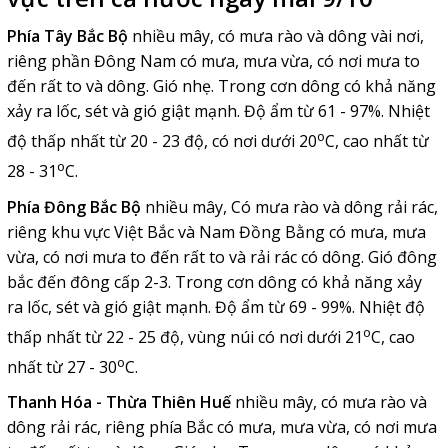
Phía Tây Bắc Bộ
nhiều mây, có mưa rào và dông vài nơi,
riêng phần Đông Nam có mưa, mưa vừa, có nơi mưa to
đến rất to và dông. Gió nhẹ. Trong cơn dông có khả năng
xảy ra lốc, sét và gió giật mạnh. Độ ẩm từ 61 - 97%. Nhiệt
o
độ thấp nhất từ 20 - 23 độ, có nơi dưới 20
C, cao nhất từ
o
28 - 31
C.
Phía Đông Bắc Bộ
nhiều mây, Có mưa rào và dông rải rác,
riêng khu vực Việt Bắc và Nam Đồng Bằng có mưa, mưa
vừa, có nơi mưa to đến rất to và rải rác có dông. Gió đông
bắc đến đông cấp 2-3. Trong cơn dông có khả năng xảy
ra lốc, sét và gió giật mạnh. Độ ẩm từ 69 - 99%. Nhiệt độ
o
thấp nhất từ 22 - 25 độ, vùng núi có nơi dưới 21
C, cao
o
nhất từ 27 - 30
C.
Thanh Hóa - Thừa Thiên Huế
nhiều mây, có mưa rào và
dông rải rác, riêng phía Bắc có mưa, mưa vừa, có nơi mưa