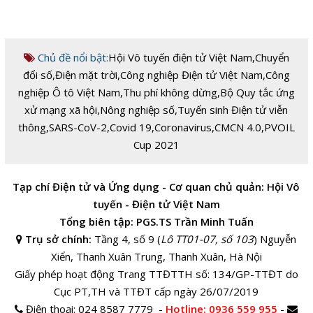
Chủ đề nổi bật:
Hội Vô tuyến điện tử Việt Nam
,
Chuyển
đổi số
,
Điện mặt trời
,
Công nghiệp Điện tử Việt Nam
,
Công
nghiệp Ô tô Việt Nam
,
Thu phí không dừng
,
Bộ Quy tắc ứng
xử mạng xã hội
,
Nông nghiệp số
,
Tuyển sinh Điện tử viễn
thông
,
SARS-CoV-2
,
Covid 19
,
Coronavirus
,
CMCN 4.0
,
PVOIL
Cup 2021
Tạp chí Điện tử và Ứng dụng - Cơ quan chủ quản: Hội Vô
tuyến - Điện tử Việt Nam
Tổng biên tập: PGS.TS Trần Minh Tuấn
Trụ sở chính:
Tầng 4, số 9 (
Lô TT01-07, số 103
) Nguyễn
Xiển, Thanh Xuân Trung, Thanh Xuân, Hà Nội
Giấy phép hoạt động Trang TTĐTTH số: 134/GP-TTĐT do
Cục PT,TH và TTĐT cấp ngày 26/07/2019
Điện thoại:
024 8587 7779 -
Hotline
: 0936 559 955
-