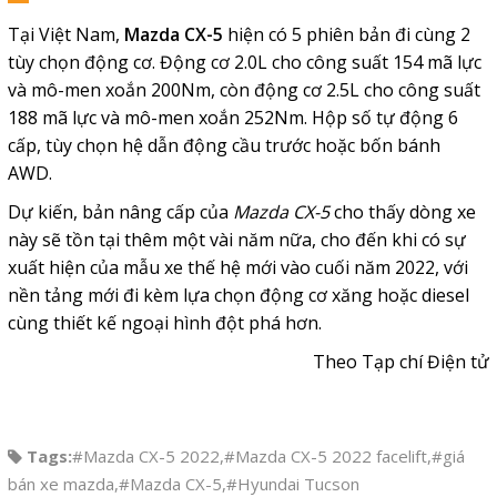
Tại Việt Nam,
Mazda CX-5
hiện có 5 phiên bản đi cùng 2
tùy chọn động cơ. Động cơ 2.0L cho công suất 154 mã lực
và mô-men xoắn 200Nm, còn động cơ 2.5L cho công suất
188 mã lực và mô-men xoắn 252Nm. Hộp số tự động 6
cấp, tùy chọn hệ dẫn động cầu trước hoặc bốn bánh
AWD.
Dự kiến, bản nâng cấp của
Mazda CX-5
cho thấy dòng xe
này sẽ tồn tại thêm một vài năm nữa,
cho đến khi có sự
xuất hiện của mẫu xe thế hệ mới vào cuối năm 2022, với
nền tảng mới đi kèm lựa chọn động cơ xăng hoặc diesel
cùng thiết kế ngoại hình đột phá hơn.
Theo Tạp chí Điện tử
Tags:
#Mazda CX-5 2022
,
#Mazda CX-5 2022 facelift
,
#giá
bán xe mazda
,
#Mazda CX-5
,
#Hyundai Tucson