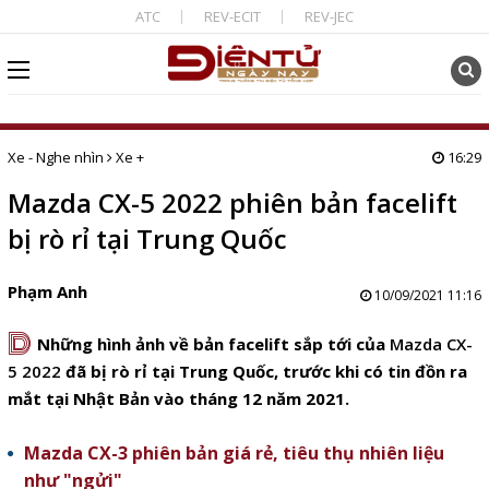
ATC
REV-ECIT
REV-JEC
Xe - Nghe nhìn
Xe +
16:29
Mazda CX-5 2022 phiên bản facelift
bị rò rỉ tại Trung Quốc
Phạm Anh
10/09/2021 11:16
D
Những hình ảnh về bản facelift sắp tới của
Mazda CX-
5 2022
đã bị rò rỉ tại Trung Quốc, trước khi có tin đồn ra
mắt tại Nhật Bản vào
tháng 12 năm 2021.
Mazda CX-3 phiên bản giá rẻ, tiêu thụ nhiên liệu
như "ngửi"