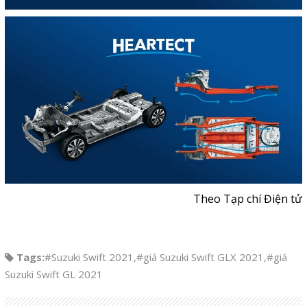
Theo Tạp chí Điện tử
Tags:
#Suzuki Swift 2021
,
#giá Suzuki Swift GLX 2021
,
#giá
Suzuki Swift GL 2021