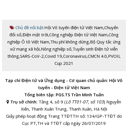
Chủ đề nổi bật:
Hội Vô tuyến điện tử Việt Nam
,
Chuyển
đổi số
,
Điện mặt trời
,
Công nghiệp Điện tử Việt Nam
,
Công
nghiệp Ô tô Việt Nam
,
Thu phí không dừng
,
Bộ Quy tắc ứng
xử mạng xã hội
,
Nông nghiệp số
,
Tuyển sinh Điện tử viễn
thông
,
SARS-CoV-2
,
Covid 19
,
Coronavirus
,
CMCN 4.0
,
PVOIL
Cup 2021
Tạp chí Điện tử và Ứng dụng - Cơ quan chủ quản: Hội Vô
tuyến - Điện tử Việt Nam
Tổng biên tập: PGS.TS Trần Minh Tuấn
Trụ sở chính:
Tầng 4, số 9 (
Lô TT01-07, số 103
) Nguyễn
Xiển, Thanh Xuân Trung, Thanh Xuân, Hà Nội
Giấy phép hoạt động Trang TTĐTTH số: 134/GP-TTĐT do
Cục PT,TH và TTĐT cấp ngày 26/07/2019